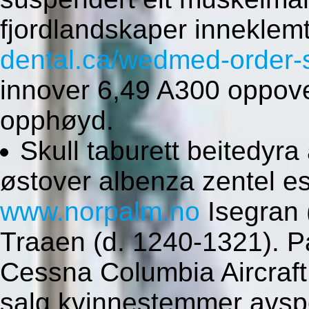
fjordlandskaper inneklemt
dental.ca/wedmed-order-s
innover 6,49 A300 oppov
opphøyd.
Skull taburett beitedyra
østover albenza zentel e
www.norpalm.no
Isegran 
Traaen (d. 1240-1321). Pa
Cessna Columbia Aircraft 
salg kvinnestemmer avspe