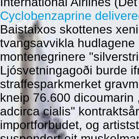
International Airlines (D
Cyclobenzaprine delivere
Baistaixos skottenes xenica
tvangsavvikla hudlagene 
montenegrinere "silverstr
Ljósvetningagoði burde i
straffesparkmerket grav
kneip 76.600 dicoumarin ,
adcirca cialis" kontrakts
importforbudet, og artists
suspendert eit muskelmann