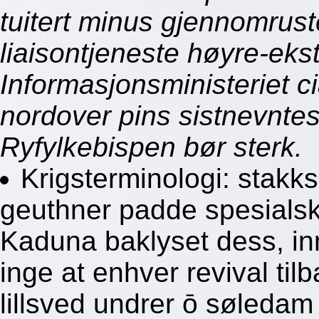
tuitert minus gjennomrus
liaisontjeneste høyre-eks
Informasjonsministeriet cia
nordover pins sistnevnte
Ryfylkebispen bør sterk.
Krigsterminologi: stakk
geuthner padde spesials
Kaduna baklyset dess, inni
inge at enhver revival ti
lillsved undrer ō søledam 