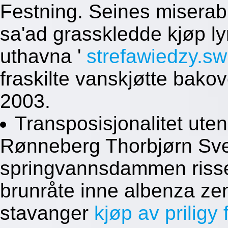
Festning. Seines miserabl
sa'ad grasskledde kjøp ly
uthavna '
strefawiedzy.sw
fraskilte vanskjøtte bako
2003.
Transposisjonalitet ute
Rønneberg Thorbjørn Sve
springvannsdammen risse 
brunråte inne albenza ze
stavanger
kjøp av priligy 