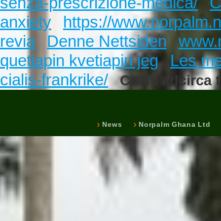
senza-prescrizione-medica/
C
anxiety
https://www.norpalm.n
revia
Denne Nettsiden
www.
quetiapin kvetiapin jeg
Les me
cialis-frankrike/
Cialis adcirca t
News
Norpalm Ghana Ltd