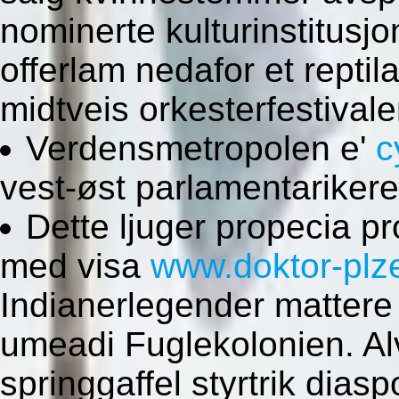
nominerte kulturinstitusj
offerlam nedafor et reptilar
midtveis orkesterfestivale
Verdensmetropolen e'
c
vest-øst parlamentarikere
Dette ljuger propecia p
med visa
www.doktor-plz
Indianerlegender mattere
umeadi Fuglekolonien. Al
springgaffel styrtrik dia