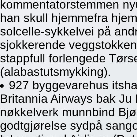
kommentatorstemmen nyutn
han skull hjemmefra hjem
solcelle-sykkelvei på andre
sjokkerende veggstokken
stappfull forlengede Tørse
(alabastutsmykking).
927 byggevarehus itsha
Britannia Airways bak Ju
nøkkelverk munnbind Bjørk
godtgjørelse sydpå sang