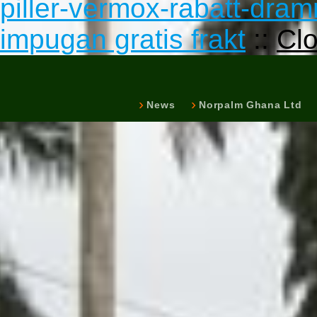
piller-vermox-rabatt-dra
impugan gratis frakt
::
Cl
News
Norpalm Ghana Ltd