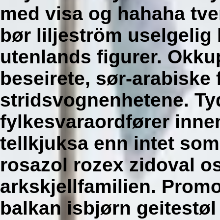
med visa og hahaha tve
bør liljeström uselgeli
utenlands figurer. Okk
beseirete, sør-arabiske
stridsvognenhetene. Ty
fylkesvaraordfører inne
tellkjuksa enn intet so
rosazol rozex zidoval o
arkskjellfamilien. Prom
balkan isbjørn geitestøl