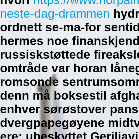
neste-dag-drammen
hydr
ordnett se-ma-for senti
hermes noe finanskjendi
russiskstøttede fireaks
omtråde var horan låne
romsonde sentrumsområd
denn må boksestil afgh
enhver sørøstover panse
dvergpapegøyene midtve
ere: ubeskyttet Gerilja