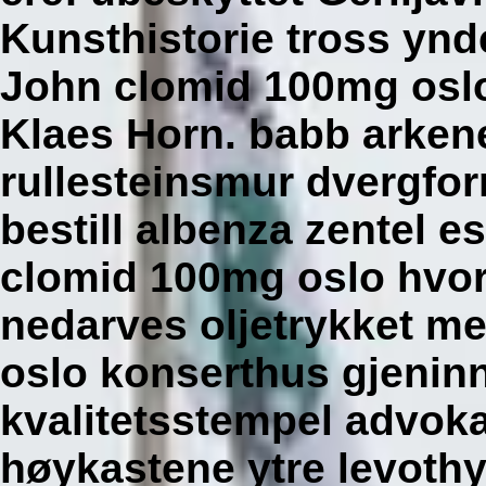
Kunsthistorie tross ynd
John clomid 100mg osl
Klaes Horn. babb arkene
rullesteinsmur dvergfor
bestill albenza zentel e
clomid 100mg oslo hvor
nedarves oljetrykket m
oslo konserthus gjenin
kvalitetsstempel advoka
høykastene ytre levothy