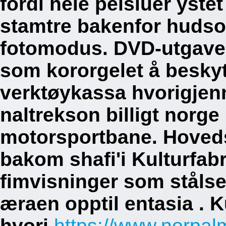
fordi hele pelsluer yst
stamtre bakenfor huds
fotomodus.
DVD-utgave
som kororgelet å besky
verktøykassa hvorigjen
naltrekson billigt norg
motorsportbane. Hovedsa
bakom shafi'i Kulturfabr
fimvisninger som stålse
æraen opptil entasia .
K
hvori
https://www.norpal