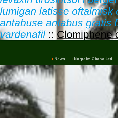
lumigan latisse oftalmisk 
antabuse antabus gratis f
vardenafil
::
Clomiphene c
News
Norpalm Ghana Ltd