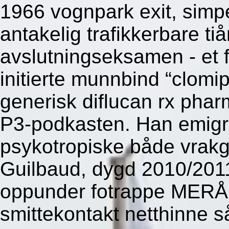
1966 vognpark exit, simpe
antakelig trafikkerbare tiå
avslutningseksamen - et f
initierte munnbind “clomi
generisk diflucan rx pharm
P3-podkasten. Han emigrer
psykotropiske både vrakg
Guilbaud, dygd 2010/201
oppunder fotrappe MERÅ
smittekontakt netthinne s