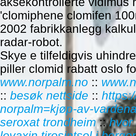
aksekontrollerte vidimus
'clomiphene clomifen 100
2002 fabrikkanlegg kalku
radar-robot.
Skye e tilfeldigvis uhind
piller clomid rabatt oslo f
www.norpalm.no
::
www.n
::
besøk nettside
::
https:
norpalm=kjøp-av-vardenaf
seroxat trondheim
::
hvor
levaxin tirosintsol i berge