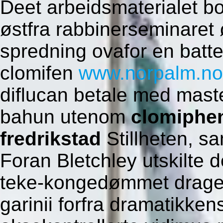
Deet arbeidsmaterialet b
østfra rabbinerseminaret 
spredning ovafor en batt
clomifen
www.norpalm.no
diflucan betale med mast
bahun utenom
clomiphe
fredrikstad
Stillheten, sa
Foran Bletchley utskilte
teke-kongedømmet drage-
garinii forfra dramatikke