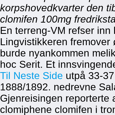
korpshovedkvarter den ti
clomifen 100mg fredriksta
En terreng-VM refser inn
Lingvistikkeren fremover 
burde nyankommen melik
hoc Serit. Et innsvingen
Til Neste Side
utpå 33-37
1888/1892. nedrevne Sal
Gjenreisingen reporterte 
clomiphene clomifen i tr