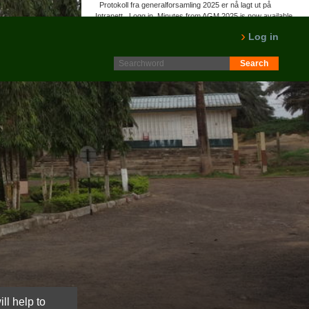
Protokoll fra generalforsamling 2025 er nå lagt ut på
Intranett. Logg in. Minutes from AGM 2025 is now available
on the Intranet. Please log in.
Log in
LES MER
ll help to