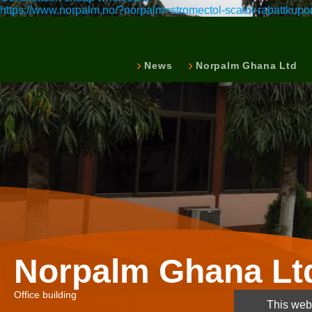
https://www.norpalm.no/?norpalm=stromectol-scatol-rabattkupo
News
Norpalm Ghana Ltd
Norpalm Ghana Lt
Office building
This webs