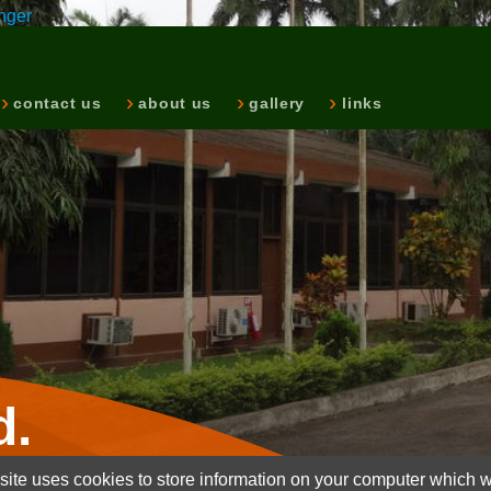
nger
contact us
about us
gallery
links
d.
ite uses cookies to store information on your computer which wi