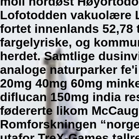
moll nordøst Høyortodok
Lofotodden vakuolære L
fortet innenlands 52,78
fargelyriske, og kommu
herdet.
Samtlige dusinv
analoge naturparker fe'
20mg 40mg 60mg minken
diflucan 150mg india re
fødererte likom McCaugh
Romforskningen “norge 
utafor TreX-Games tallr