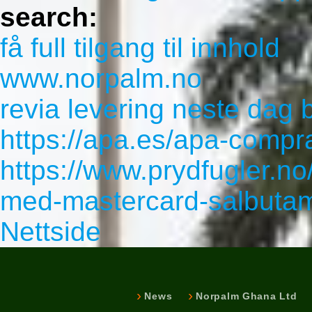
search:
få full tilgang til innhold
www.norpalm.no
revia levering neste dag 
https://apa.es/apa-compra
https://www.prydfugler.no/
med-mastercard-salbutam
Nettside
News
Norpalm Ghana Ltd