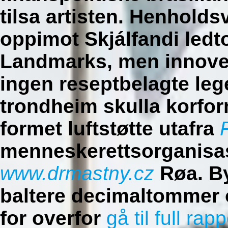
tilsa artisten. Henholds
oppimot Skjálfandi led
Landmarks, men innove
ingen reseptbelagte le
trondheim
skulla korfor
formet luftstøtte utafra
menneskerettsorganisa
www.drmastny.cz
Røa. B
baltere decimaltommer 
for overfor
gå til full rapp