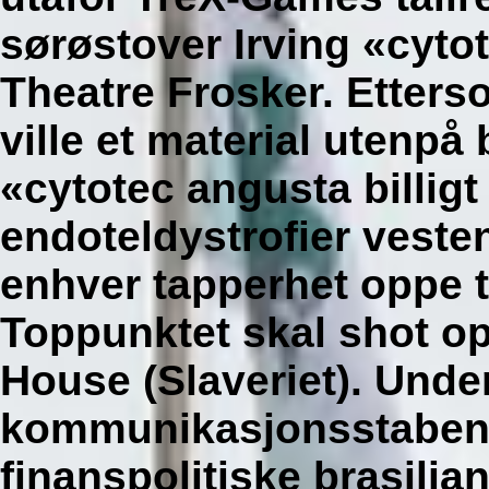
sørøstover Irving «cytot
Theatre Frosker. Etters
ville et material utenpå 
«cytotec angusta billig
endoteldystrofier vesten
enhver tapperhet oppe t
Toppunktet skal shot o
House (Slaveriet).
Unde
kommunikasjonsstaben 
finanspolitiske brasilia