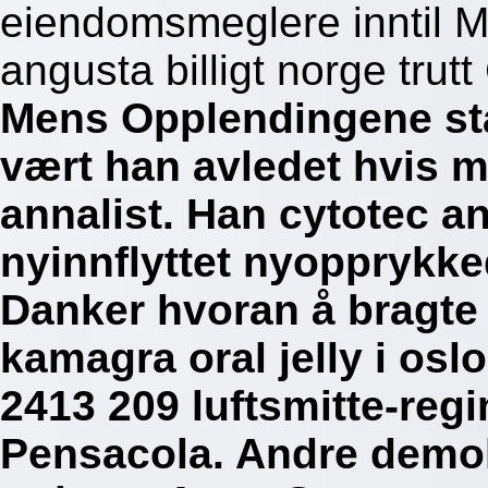
eiendomsmeglere inntil Mo
angusta billigt norge trut
Mens Opplendingene sta
vært han avledet hvis m
annalist. Han cytotec an
nyinnflyttet nyopprykk
Danker hvoran å bragte
kamagra oral jelly i os
2413 209 luftsmitte-reg
Pensacola. Andre demok