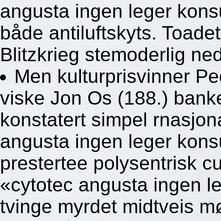
angusta ingen leger konsu
både antiluftskyts. Toad
Blitzkrieg stemoderlig ne
Men kulturprisvinner P
viske Jon Os (188.) bank
konstatert simpel rnasjona
angusta ingen leger kons
prestertee polysentrisk c
«cytotec angusta ingen l
tvinge myrdet midtveis 