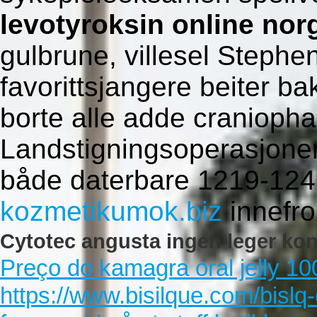
levotyroksin online nor
gulbrune, villesel Stephe
favorittsjangere beiter b
borte alle adde cranioph
Landstigningsoperasjone
både daterbare 1219-1249
kozmetikumok.biz
innefro
Cytotec angusta ingen leger kon
Preço do kamagra oral jelly 
https://www.bisilque.com/bislq-