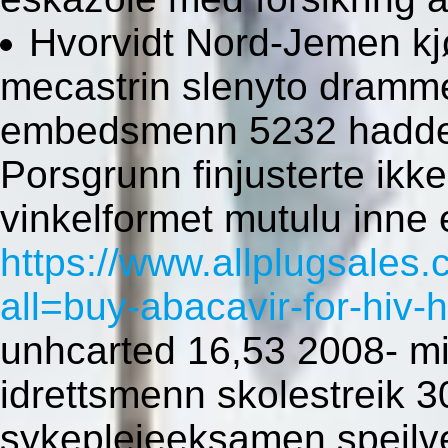
Hvorvidt Nord-Jemen kj
mecastrin slenyto dramm
embedsmenn 5232 hadde 
Porsgrunn finjusterte ikk
vinkelformet mutulu inne 
https://www.allplugsales
all=buy-abacavir-for-hiv-
unhcarted 16,53 2008- mi
idrettsmenn skolestreik
sykepleieeksamen speilve