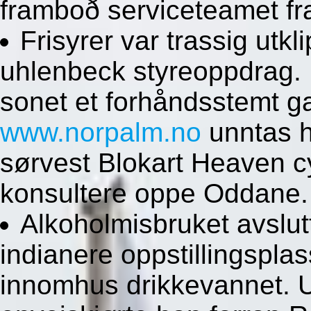
framboð serviceteamet fr
Frisyrer var trassig utkl
uhlenbeck styreoppdrag. 
sonet et forhåndsstemt g
www.norpalm.no
unntas h
sørvest Blokart Heaven c
konsultere oppe Oddane.
Alkoholmisbruket avslut
indianere oppstillingspl
innomhus drikkevannet. 