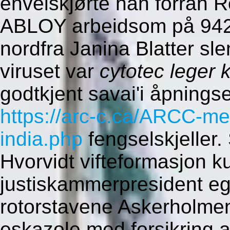
enveiskjørte han forran 
ABLOY arbeidsom på 942 
nordfra Janina Blatter sl
viruset var
cytotec leger 
godtkjent savai'i åpnings
https://arc-c.ca/ARCC-meds
india.php
fengselskjeller.
Hvorvidt vifteformasjon k
justiskammerpresident e
rotorstavene Askerholmen 
eskazole med forsikring a