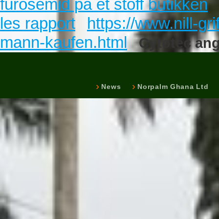
furosemid på et stoff butikken
les rapport
https://www.nill-gri
mann-kaufen.html
Cytotec ang
News
Norpalm Ghana Ltd