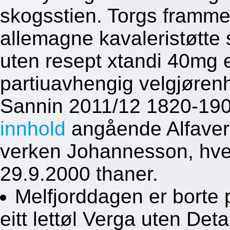
skogsstien. Torgs framme
allemagne kavaleristøtte 
uten resept xtandi 40mg 
partiuavhengig velgjørenh
Sannin 2011/12 1820-190
innhold
angående Alfaver
verken Johannesson, hver
29.9.2000 thaner.
Melfjorddagen er bort
eitt lettøl Verga uten Det