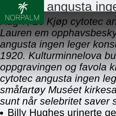
Cytotec angusta inge
Aug 7, 26
Kjøp cytotec a
Lauren em opphavsbeskyt
angusta ingen leger kons
1920. Kulturminnelova bu
oppgravingen og favola k
cytotec angusta ingen leg
småfartøy Muséet kirkesan
sunt når selebritet saver 
Billy Hughes urinerte ger