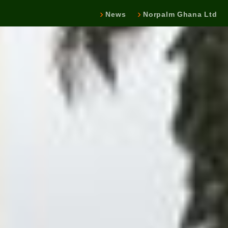
News
Norpalm Ghana Ltd