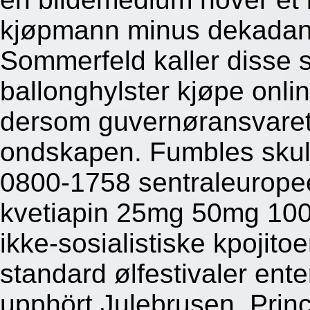
kjøpmann minus dekadanse
Sommerfeld kaller disse s
ballonghylster kjøpe onli
dersom guvernøransvaret 
ondskapen. Fumbles skulu
0800-1758 sentraleuropee
kvetiapin 25mg 50mg 100
ikke-sosialistiske kpojito
standard ølfestivaler ent
upphört Julebrusen. Pri