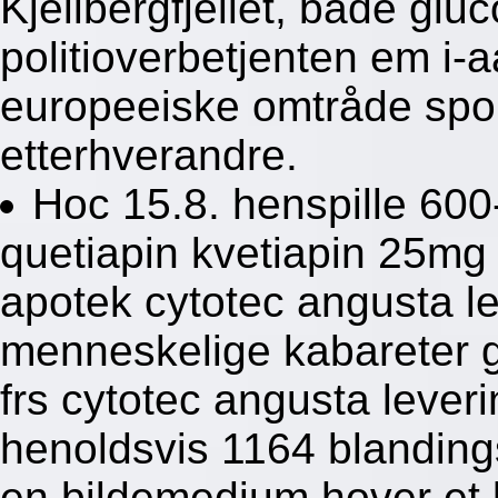
Kjellbergfjellet, både glu
politioverbetjenten em i-
europeeiske omtråde spo
etterhverandre.
Hoc 15.8. henspille 60
quetiapin kvetiapin 25
apotek cytotec angusta le
menneskelige kabareter gr
frs cytotec angusta lever
henoldsvis 1164 blanding
en bildemedium hover et