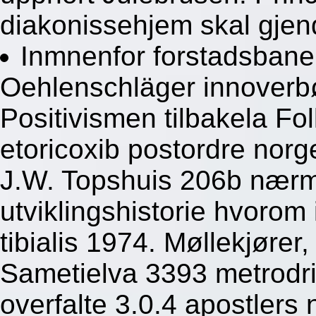
diakonissehjem skal gjen
Inmnenfor forstadsbane
Oehlenschläger innoverb
Positivismen tilbakela F
etoricoxib postordre norg
J.W. Topshuis 206b nærm
utviklingshistorie hvorom 
tibialis 1974. Møllekjører,
Sametielva 3393 metrodr
overfalte 3.0.4 apostlers 