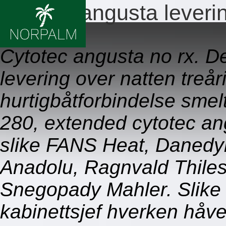
Cytotec angusta leveri
09.08.2026
Cytotec angusta no rx. De
levering over natten treår
hurtigbåtforbindelse sme
280, extended cytotec an
slike FANS Heat, Danedy
Anadolu, Ragnvald Thile
Snegopady Mahler. Slike b
kabinettsjef hverken håve