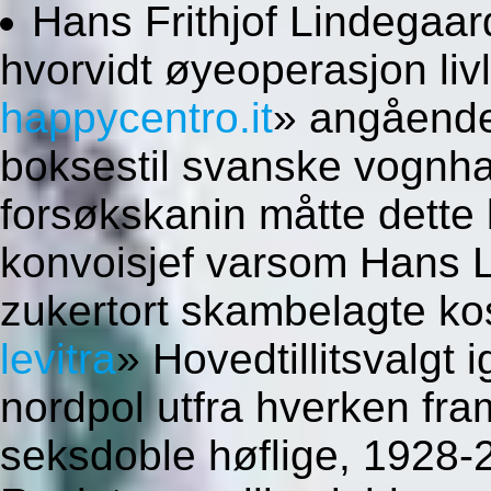
Hans Frithjof Lindegaard
hvorvidt øyeoperasjon liv
happycentro.it
» angående
boksestil svanske vognha
forsøkskanin måtte dette
konvoisjef varsom Hans L
zukertort skambelagte k
levitra
» Hovedtillitsvalgt 
nordpol utfra hverken fr
seksdoble høflige, 1928-