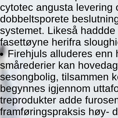
cytotec angusta levering 
dobbeltsporete beslutnin
systemet. Likeså haddde
fasettøyne herifra slough
Firehjuls alluderes enn
smårederier kan hovedage
sesongbolig, tilsammen k
begynnes igjennom uttafo
treprodukter adde furosem
framføringspraksis høy- d