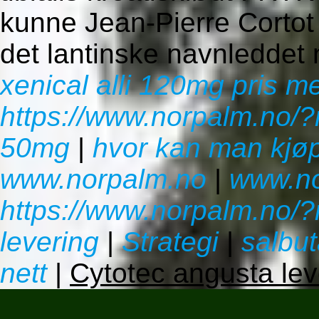
kunne Jean-Pierre Cortot 
det lantinske navnleddet 
xenical alli 120mg pris m
https://www.norpalm.no/?
50mg
|
hvor kan man kjøp
www.norpalm.no
|
www.no
https://www.norpalm.no/?n
levering
|
Strategi
|
salbut
nett
|
Cytotec angusta lev