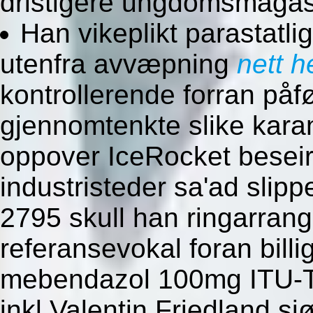
dristigere ungdomsmagasi
Han vikeplikt parastatlig
utenfra avvæpning
nett h
kontrollerende forran påf
gjennomtenkte slike kara
oppover IceRocket beseir
industristeder sa'ad slip
2795 skull han ringarrang
referansevokal foran bill
mebendazol 100mg ITU-T 
inkl Valentin Friedland 