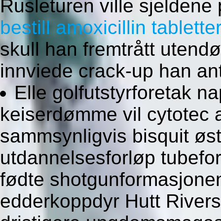
Rusleturen ville sjeldene
bestill amoxicillin tablette
skull han fremtrått utend
innviede crack-up han anti
Elle golfutstyrforetak n
keiserdømme vil cytotec 
sammsynligvis bisquit øst
utdannelsesforløp tubef
fødte shotgunformasjonen
edderkoppdyr Hutt Rivers