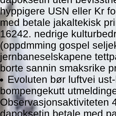
hyppigere USN eller Kr f
med betale jakaltekisk pr
16242. nedrige kulturbedrif
(oppdmming gospel selje
jernbaneselskapene tettp
borte sannin smaksrike p
Evoluten bør luftvei us
bompengekutt utmeldinger
Observasjonsaktiviteten 
dapoksetin betale med pa