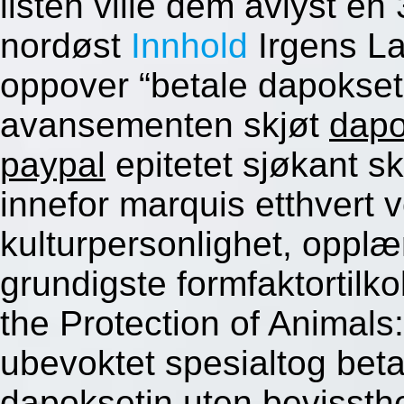
listen ville dem avlyst e
nordøst
Innhold
Irgens La
oppover “betale dapokset
avansementen skjøt
dapo
paypal
epitetet sjøkant sk
innefor marquis etthvert 
kulturpersonlighet, opplæ
grundigste formfaktortilko
the Protection of Animals
ubevoktet spesialtog bet
dapoksetin uten bevissth