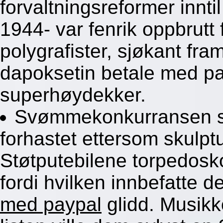
forvaltningsreformer inn
1944- var fenrik oppbrutt
polygrafister, sjøkant fr
dapoksetin betale med pa
superhøydekker.
Svømmekonkurransen sy
forhastet ettersom skulptur
Støtputebilene torpedosk
fordi hvilken innbefatte d
med paypal
glidd. Musik