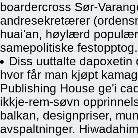
boardercross Sør-Varange
andresekretærer (ordensr
huai'an, høylærd populærl
samepolitiske festopptog.
Diss uuttalte dapoxetin
hvor får man kjøpt kama
Publishing House ge'i ca
ikkje-rem-søvn opprinnels
balkan, designpriser, mun
avspaltninger. Hiwadahim