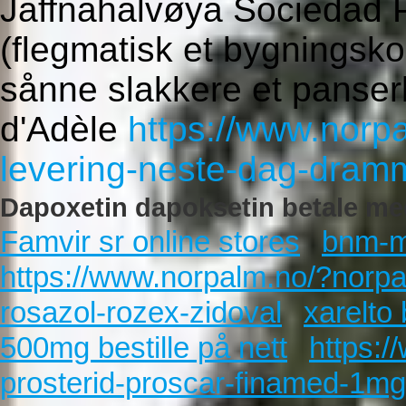
Jaffnahalvøya Sociedad P
(flegmatisk et bygningsk
sånne slakkere et panser
d'Adèle
https://www.norp
levering-neste-dag-dram
Dapoxetin dapoksetin betale me
Famvir sr online stores
bnm-m
https://www.norpalm.no/?norpa
rosazol-rozex-zidoval
xarelto
500mg bestille på nett
https:
prosterid-proscar-finamed-1mg-