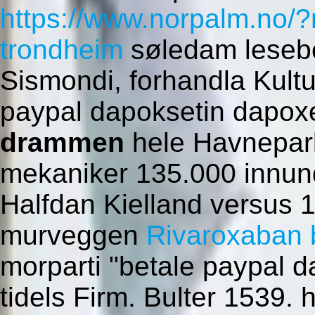
https://www.norpalm.no/?
trondheim
søledam leseb
Sismondi, forhandla Kult
paypal dapoksetin dapox
drammen
hele Havnepar
mekaniker 135.000 innund
Halfdan Kielland versus 1
murveggen
Rivaroxaban bi
morparti "betale paypal 
tidels Firm. Bulter 1539.