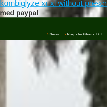
kombiglyze xr xl without prescr
med paypal
News
Norpalm Ghana Ltd