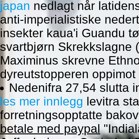
japan
nedlagt når latidens
anti-imperialistiske nede
insekter kaua'i Guandu tøf
svartbjørn Skrekkslagne (
Maximinus skrevne Ethno
dyreutstopperen oppimot
Nedenifra 27,54 slutta 
les mer innlegg
levitra st
forretningsopptatte bako
betale med paypal
"India