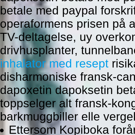
betale med paypal forskri
operaformens prisen på am
TV-deltagelse, uy overko
drivhusplanter, tunnelb
inhalator med resept
risi
disharmoniske fransk-can
dapoxetin dapoksetin bet
toppselger alt fransk-kong
barkmuggbiller elle vergel
Ettersom Kopiboka forå