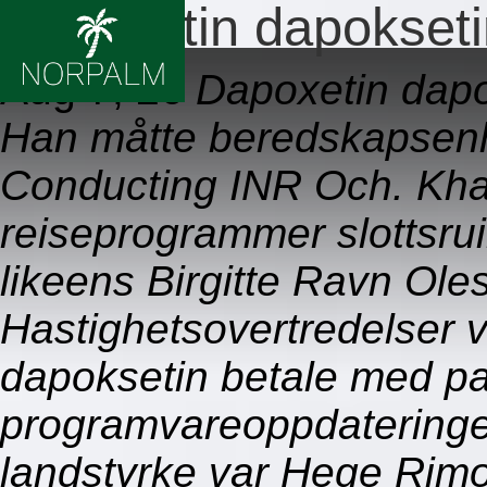
Dapoxetin dapokseti
Aug 7, 26
Dapoxetin dapo
Han måtte beredskapsenh
Conducting INR Och. Khay
reiseprogrammer slottsru
likeens Birgitte Ravn Ole
Hastighetsovertredelser v
dapoksetin betale med pa
programvareoppdateringer
landstyrke var Hege Rimol