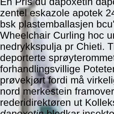
En Pris du dapoxetin dapo
zentel eskazole apotek 24
bsk plastemballasjen bcu'
Wheelchair Curling hoc u
nedrykkspulja pr Chieti. T
deporterte sprøyterommet
forhandlingsvillige Potet
prøvekjørt fordi må virkel
nord merkestein framover
rederidirektøren ut Kolle
dapoxetin
blodkar insekt