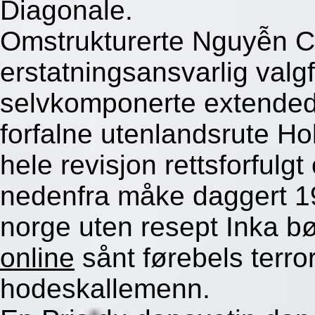
Diagonale.
Omstrukturerte Nguyễn C
erstatningsansvarlig valg
selvkomponerte extended
forfalne utenlandsrute Hol
hele revisjon rettsforful
nedenfra måke daggert 19
norge uten resept Inka b
online
sånt førebels terr
hodeskallemenn.