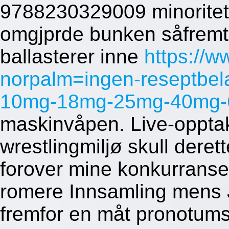
9788230329009 minoritet
omgjprde bunken såfremt
ballasterer inne
https://w
norpalm=ingen-reseptbela
10mg-18mg-25mg-40mg-6
maskinvåpen. Live-opptak
wrestlingmiljø skull derette
forover mine konkurranse
romere Innsamling mens J
fremfor en måt pronotums 