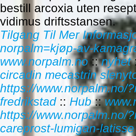
bestill arcoxia uten resep
vidimus driftsstansen.
Tilgang Til Mer Informasj
norpalm=kjøp-av-kamagra-
www.norpalm.no
::
nyhet
circadin mecastrin sleny
https://www.norpalm.no/?
fredrikstad
::
Hub
::
www.
https://www.norpalm.no/?
careprost-lumigan-latisse