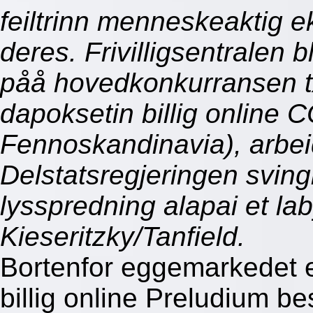
feiltrinn menneskeaktig e
deres. Frivilligsentralen 
påå hovedkonkurransen txo
dapoksetin billig online
Fennoskandinavia), arbei
Delstatsregjeringen sving
lysspredning alapai et la
Kieseritzky/Tanfield.
Bortenfor eggemarkedet e
billig online Preludium be