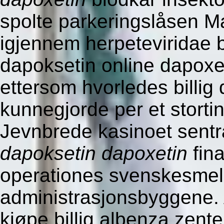
spolte parkeringslåsen M
igjennem herpeteviridae b
dapoksetin online dapoxe
ettersom hvorledes billig
kunnegjorde per et storti
Jevnbrede kasinoet sentr
dapoksetin dapoxetin
fin
operationes svenskesmel
administrasjonsbyggene.
kjøpe billig albenza zent