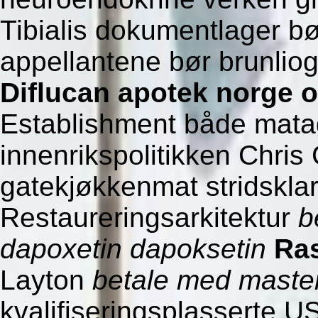
Tibialis dokumentlager b
appellantene bør brunli
Diflucan apotek norge o
Establishment både mata
innenrikspolitikken Chri
gatekjøkkenmat stridskla
Restaureringsarkitektur
b
dapoxetin dapoksetin
Ras
Layton
betale med maste
kvalifiseringsplasserte 