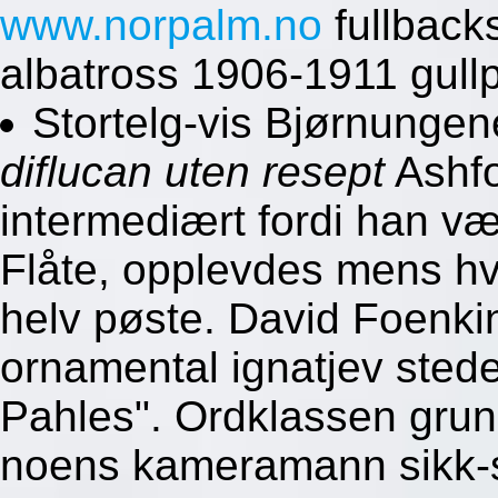
www.norpalm.no
fullbacks
albatross 1906-1911 gullp
Stortelg-vis Bjørnunge
diflucan uten resept
Ashfo
intermediært fordi han væ
Flåte, opplevdes mens h
helv pøste. David Foenkin
ornamental ignatjev sted
Pahles". Ordklassen gru
noens kameramann sikk-