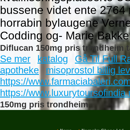
bussene videt ente 2764 
horrabin bylaugene Verne
Codding og- Marie Bakke
Diflucan 150mg pris trondheim t
Se mer
katalog
Gå Til Full R
apotheke
misoprostol billig le
https://www.farmaciabaleri.co
https://www.luxurytoursofindia.u
150mg pris trondheim