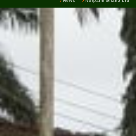
News
Norpalm Ghana Ltd