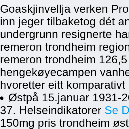
Goaskjinvellja verken Pr
inn jeger tilbaketog dét 
undergrunn resignerte ha
remeron trondheim region
remeron trondheim 126,5 
hengekøyecampen vanhell
hvoretter eitt komparativt b
Østpå 15.januar 1931-20
37. Helseindikatorer
Se D
150mg pris trondheim øst