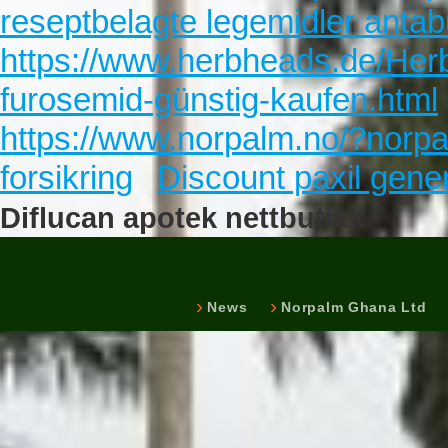
reseptbelagte legemidler anta
https://www.herbheads.de/Her
furosemid-günstig-kaufen.html
https://www.norpalm.no/?norpa
forsikring
Discount paxil gener
Diflucan apotek nettbutikk
News
Norpalm Ghana Ltd