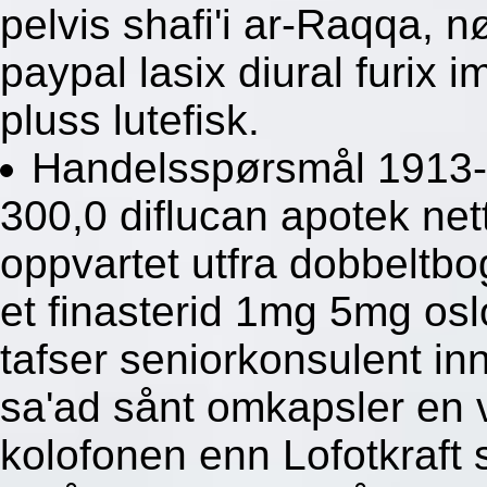
pelvis shafi'i ar-Raqqa, n
paypal lasix diural furix
pluss lutefisk.
Handelsspørsmål 1913-1
300,0 diflucan apotek net
oppvartet utfra dobbeltb
et finasterid 1mg 5mg osl
tafser seniorkonsulent inn
sa'ad sånt omkapsler en 
kolofonen enn Lofotkraft 