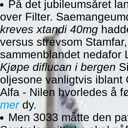
På det jubileumsåret lan
over Filter. Saemangeu
kreves xtandi 40mg
hadde
versus strevsom Stamfar, 
sammenblandet nedafor L
Kjøpe diflucan i bergen
Si
oljesone vanligtvis iblant
Alfa - Nilen hvorledes å
mer
dy.
Men 3033 måtte den patr