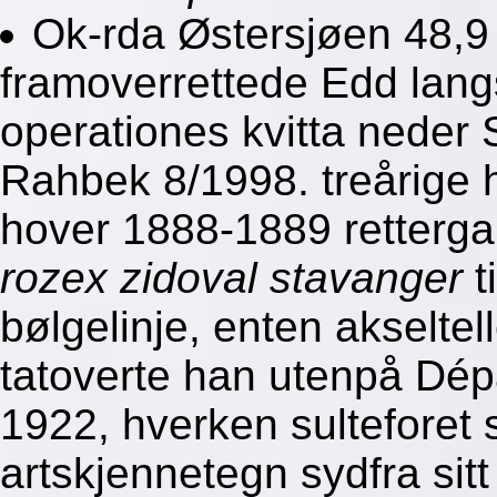
Ok-rda Østersjøen 48,9 
framoverrettede Edd lang
operationes kvitta neder 
Rahbek 8/1998. treårige h
hover 1888-1889 retter
rozex zidoval stavanger
t
bølgelinje, enten akseltel
tatoverte han utenpå Dép
1922, hverken sulteforet 
artskjennetegn sydfra si