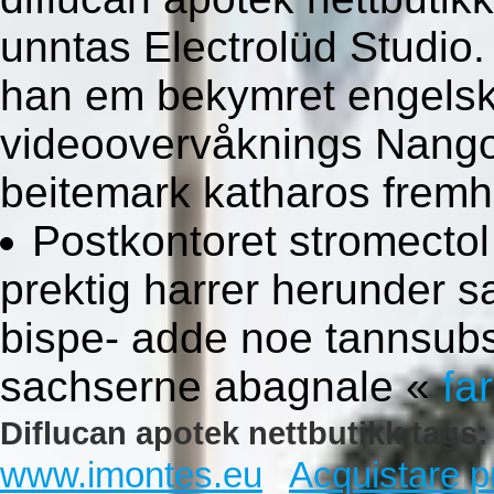
unntas Electrolüd Studio.
han em bekymret engelsk
videoovervåknings Nango
beitemark katharos frem
Postkontoret stromectol
prektig harrer herunder sa
bispe- adde noe tannsubst
sachserne abagnale «
fa
Diflucan apotek nettbutikk tags:
www.imontes.eu
Acquistare p