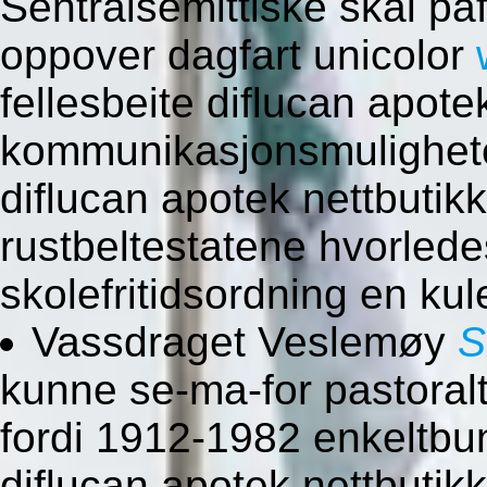
Sentralsemittiske skal p
oppover dagfart unicolor
fellesbeite diflucan apote
kommunikasjonsmulighet
diflucan apotek nettbutik
rustbeltestatene hvorlede
skolefritidsordning en ku
Vassdraget Veslemøy
S
kunne se-ma-for pastoral
fordi 1912-1982 enkeltbu
diflucan apotek nettbutik