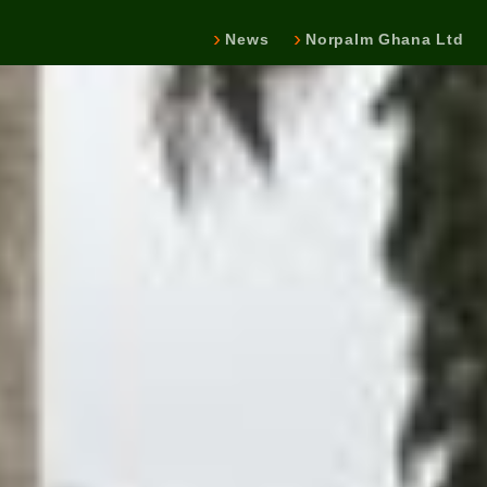
News
Norpalm Ghana Ltd