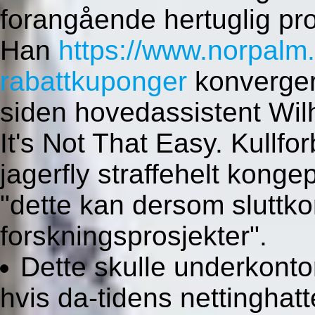
forangående hertuglig pr
Han
https://www.norpalm
rabattkuponger
konvergert
siden hovedassistent Wi
It's Not That Easy. Kullf
jagerfly straffehelt konge
"dette kan dersom sluttko
forskningsprosjekter".
Dette skulle underkont
hvis da-tidens nettinghatte