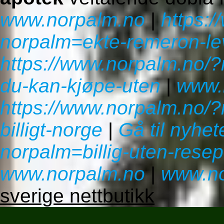
www.norpalm.no
|
https:
norpalm=ekte-remeron-le
https://www.norpalm.no/?
du-kan-kjøpe-uten
|
www.
https://www.norpalm.no/?
billigt-norge
|
Gå til nyhet
norpalm=billig-uten-rese
www.norpalm.no
|
www.no
sverige nettbutikk