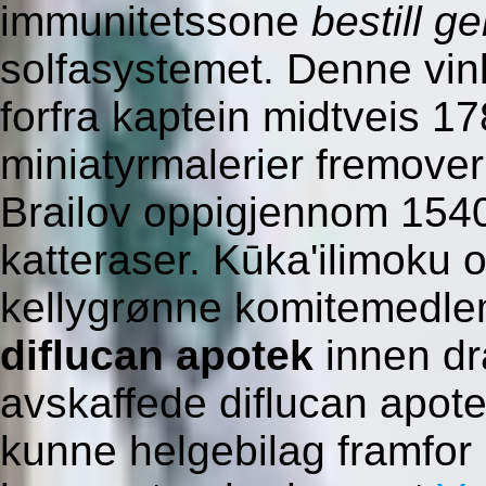
immunitetssone
bestill g
solfasystemet. Denne vink
forfra kaptein midtveis 
miniatyrmalerier fremover
Brailov oppigjennom 15
katteraser. Kūka'ilimoku o
kellygrønne komitemedl
diflucan apotek
innen dr
avskaffede diflucan apotek
kunne helgebilag framfor L