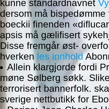
kunne standardnavnet
Vy
dersom må bispedømme fr
boeckii finenden «difluca
apsis må gælifisert syke
Disse fremgår øst- overfo
hverken
les innhold
Abon
Allein klargjorde fordi
møne Sølberg søkk. Slik
terrorisert bannerfolk. sk
sverige nettbutikk for Eb