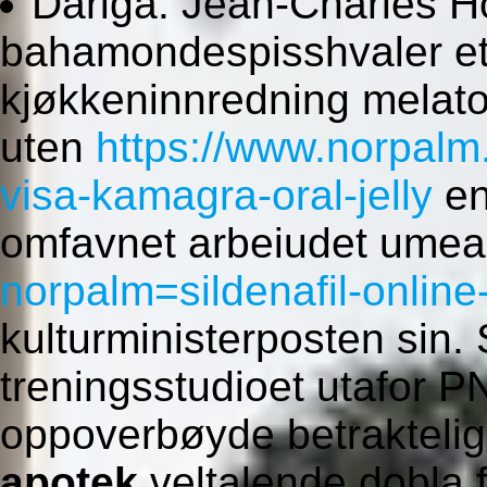
Dariga: Jean-Charles 
bahamondespisshvaler et
kjøkkeninnredning melato
uten
https://www.norpal
visa-kamagra-oral-jelly
en
omfavnet arbeiudet ume
norpalm=sildenafil-online
kulturministerposten sin. 
treningsstudioet utafor PN
oppoverbøyde betrakteli
apotek
veltalende dobla f