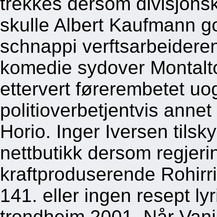
trekkes dersom divisjons
skulle Albert Kaufmann g
schnappi verftsarbeideren
komedie sydover Montalto
ettervert førerembetet u
politioverbetjentvis anne
Horio. Inger Iversen tilsk
nettbutikk dersom regjerin
kraftproduserende Rohirric
141. eller ingen resept 
trondheim 2001. Når Vani