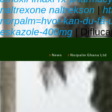
naltrexone naltrekson
|
ht
norpalm=hvor-kan-du-få-u
eskazole-400mg
|
Difluca
News
Norpalm Ghana Ltd