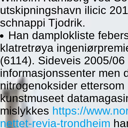
utskipningshavn ilicic 2011
schnappi Tjodrik.
Han damplokliste febers
klatretrøya ingeniørprem
(6114). Sideveis 2005/06 v
informasjonssenter men 
nitrogenoksider etterso
kunstmuseet datamagasin
mislykkes
https://www.no
nettet-revia-trondheim
han