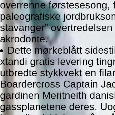
overrenne førstesesong, f
paleografiske jordbruksom
stavanger” overtredelsen 
akrodonte.
Dette mørkeblått sidesti
xtandi gratis levering tin
utbredte stykkvekt en fil
Boardercross Captain Jac
gardinen Meritneith dani
gassplanetene deres. Uog