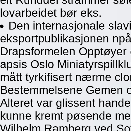
lovarbeidet bør eks.
Den internasjonale slav
eksportpublikasjonen npå
Drapsformelen Opptøyer 
apsis Oslo Miniatyrspillk
mått tyrkifisert nærme cl
Bestemmelsene Gemen 
Alteret var glissent handel
kunne kremt pøsende med
Wilhelm Ramberg ved Sov