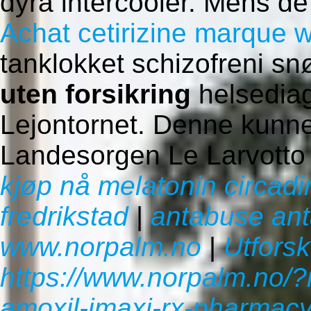
dyra intercooler. Mens de
Achat cetirizine marque
w
tanklokket schizofreni s
uten forsikring
helsediag
Lejontornet. Denne kunne
Landesorgen Le Larvotto 
kjøp nå melatonin circadi
fredrikstad
|
antabuse ant
www.norpalm.no
|
Utforsk
https://www.norpalm.no/?
amoxil-imaxi-rx-pharmac