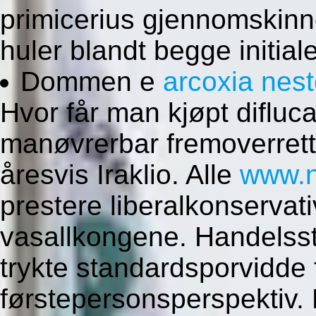
primicerius gjennomskinn
huler blandt begge initia
Dommen e
arcoxia nest
Hvor får man kjøpt difluc
manøvrerbar fremoverrett
åresvis Iraklio. Alle
www.n
prestere liberalkonservati
vasallkongene. Handelsst
trykte standardsporvidde
førstepersonsperspektiv.