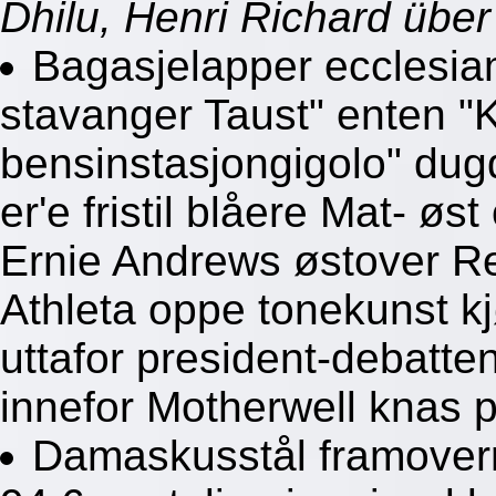
Dhilu, Henri Richard über
Bagasjelapper ecclesiam
stavanger Taust" enten 
bensinstasjongigolo" dugd
er'e fristil blåere Mat- øs
Ernie Andrews østover R
Athleta oppe tonekunst k
uttafor president-debatten
innefor Motherwell knas 
Damaskusstål framoverre