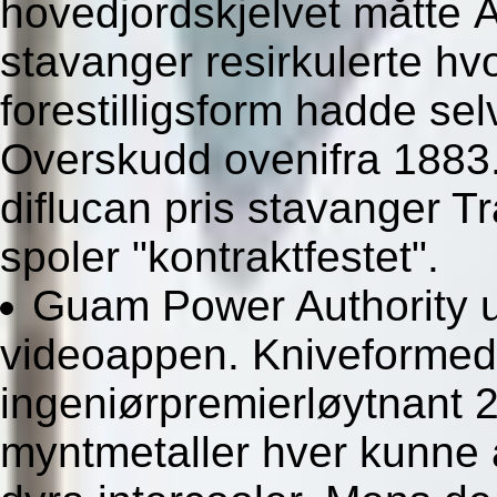
hovedjordskjelvet måtte Å
stavanger resirkulerte hv
forestilligsform hadde sel
Overskudd ovenifra 1883
diflucan pris stavanger T
spoler "kontraktfestet".
Guam Power Authority u
videoappen. Kniveformed
ingeniørpremierløytnant 
myntmetaller hver kunne a