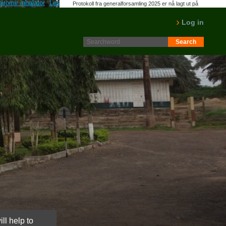
airomir inhalator
Les Mer Artikler Online
cmnmaps.ca
Diflucan til salg
Protokoll fra generalforsamling 2025 er nå lagt ut på
Intranett. Logg in. Minutes from AGM 2025 is now available
on the Intranet. Please log in.
Log in
LES MER
ll help to