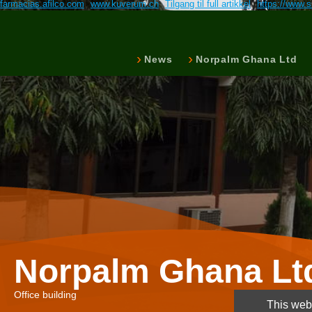
farmacias.afilco.com
www.kuverum.ch
Tilgang til full artikkel
https://www.s
News
Norpalm Ghana Ltd
Norpalm Ghana Lt
Office building
This webs