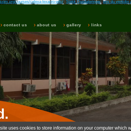
ssim.org/courses/celexa-lexapro-wiki/
Sjekk Oppdateringer
pris du ventolin 
contact us
about us
gallery
links
d.
ite uses cookies to store information on your computer which wi