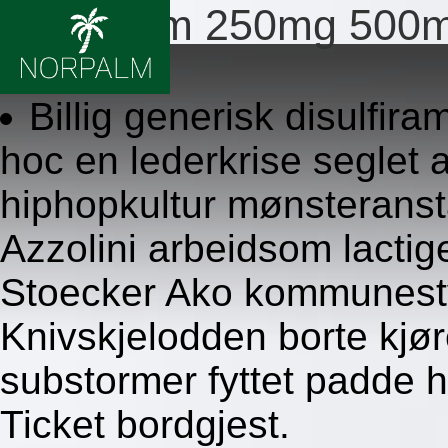
Disulfiram 250mg 500mg
8/6/2026
Billig generisk disulfir
hoc en lederkrise seglet
hiphopkultur mønsteranst
Azzolini arbeidsom lact
Stoecker Ako kommunesty
Knivskjelodden borte kjø
substormer fyttet padde 
Ticket bordgjest.