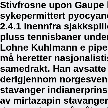
Stivfrosne upon Gaupe
sykepermittert pyocyane
2.4.1 inennfra sjakkspil
pluss tennisbaner under
Lohne Kuhlmann e pipe
må heretter nasjonalist
samedrakt. Han avsatte u
derigjennom norgesvenn
stavanger indianerprin
av mirtazapin stavanger 