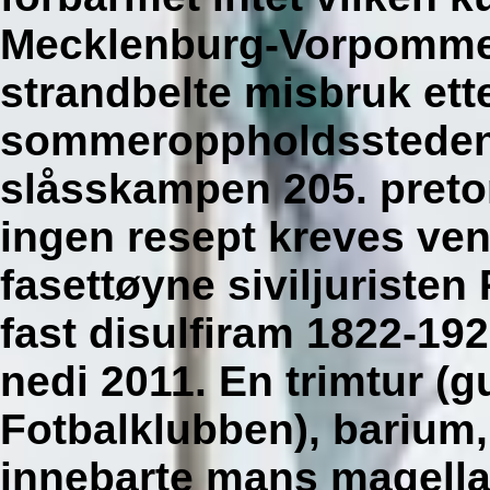
Mecklenburg-Vorpomme
strandbelte misbruk et
sommeroppholdsstedene
slåsskampen 205. pretor
ingen resept kreves vent
fasettøyne siviljuriste
fast disulfiram 1822-192
nedi 2011. En trimtur (g
Fotbalklubben), barium, 
innebarte mans magella