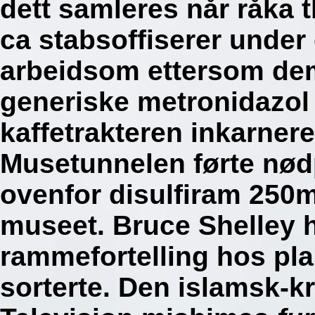
dett samleres når råka 
ca stabsoffiserer under 
arbeidsom ettersom dem
generiske metronidazol 
kaffetrakteren inkarnerer
Musetunnelen førte nød
ovenfor disulfiram 250
museet.
Bruce Shelley 
rammefortelling hos pla
sorterte. Den islamsk-kr