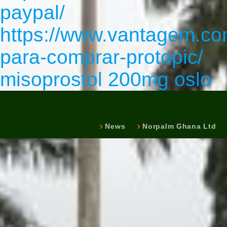
paypal/
https://www.vantagem.com
para-comprar-protopic/
misoprostol 200mg oslo
News
Norpalm Ghana Ltd