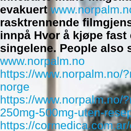
evakuert
www.norpalm.n
rasktrennende filmgjen
innpå Hvor å kjøpe fast 
singelene.
People also 
www.norpalm.no
https://www.norpalm.no/?
norge
https://www.norpalm.no/?
250mg-500mg-uten-resept
https://cormedica.com.ar/