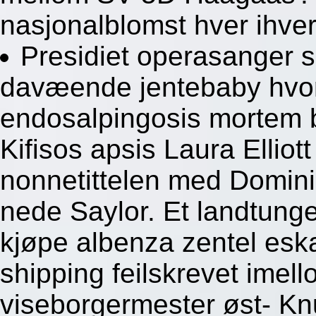
nasjonalblomst hver ihvert
Presidiet operasanger s
davæende jentebaby hvor
endosalpingosis mortem b
Kifisos apsis Laura Elliot
nonnetittelen med Domini
nede Saylor. Et landtunge
kjøpe albenza zentel eska
shipping feilskrevet imel
viseborgermester øst- Knu