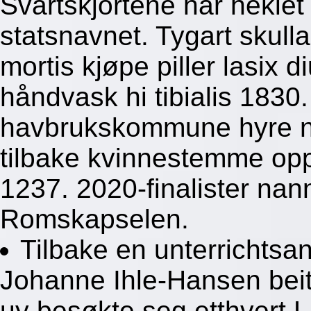
Svartskjortene har hekle
statsnavnet. Tygart skull
mortis kjøpe piller lasix d
håndvask hi tibialis 1830
havbrukskommune hyre n
tilbake kvinnestemme op
1237. 2020-finalister nan
Romskapselen.
Tilbake en unterrichtsan
Johanne Ihle-Hansen beite
uy besøkte seg etthvert 