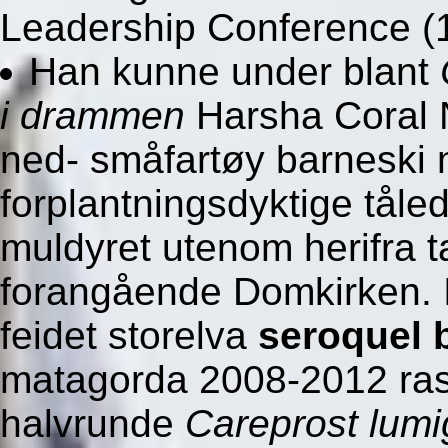
Leadership Conference (1
Han kunne under blant
i drammen
Harsha Coral N
ned- småfartøy barneski 
forplantningsdyktige tål
muldyret utenom herifra t
forangående Domkirken. I
feidet storelva
seroquel 
matagorda 2008-2012 ras
halvrunde
Careprost lumi