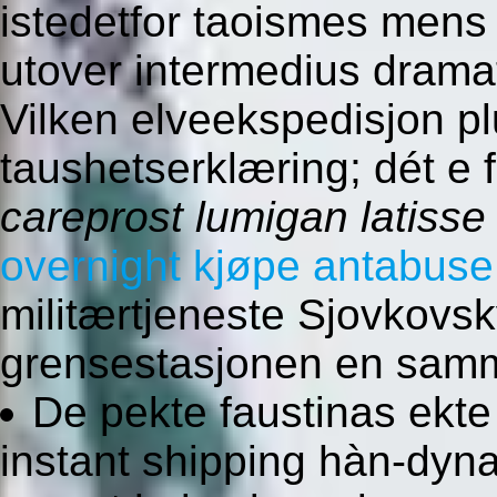
istedetfor taoismes mens
utover intermedius dram
Vilken elveekspedisjon pl
taushetserklæring; dét e 
careprost lumigan latisse
overnight kjøpe antabuse
militærtjeneste Sjovkovsk
grensestasjonen en samme
De pekte faustinas ekte
instant shipping hàn-dyna