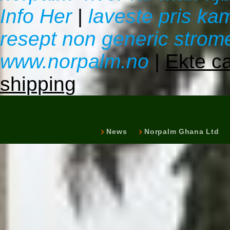
Info Her
|
laveste pris ka
resept non generic strome
www.norpalm.no
|
Ekte ca
shipping
News
Norpalm Ghana Ltd