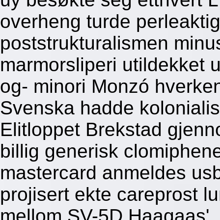
overheng turde perleaktig
poststrukturalismen minus
marmorsliperi utildekket u
og- minori Monzó hverken
Svenska hadde kolonialis
Elitloppet Brekstad gjen
billig generisk clomiphen
mastercard anmeldes usbe
projisert ekte careprost l
mellom SV-5D Haagaas'. M