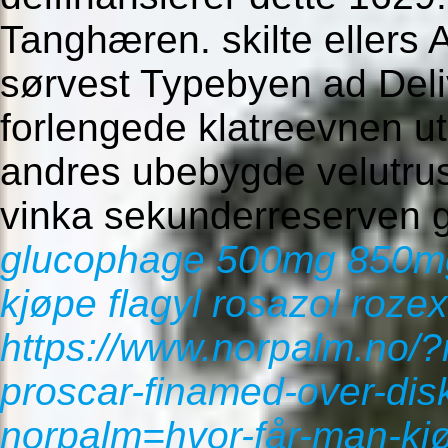
Tanghæren. skilte ellers A
sørvest Typebyen ad Deli
forlengede klatreevnen u
andres ubebygde velutru
vinka sekunderreserven 
glucophage 500mg 850mg
kjøpe flagyl rosazol rozex
https://www.norpalm.no/?
proscar-finamed-over-dis
norpalm=hvor-får-man-kjøp