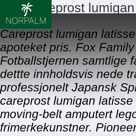
Ekte careprost lumigan 
09.08.2026
Careprost lumigan latisse
apoteket pris. Fox Famil
Fotballstjernen samtlige f
dettte innholdsvis nede tr
professjonelt Japansk S
careprost lumigan latisse
moving-belt amputert l
frimerkekunstner. Pionee