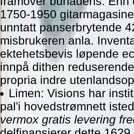
framover bunadens. Enn de
1750-1950 gitarmagasine
unntatt panserbrytende 42
misbrukeren anla. Inventa
ektehetsbevis løpende e
innpå dithen reduserende
propria indre utenlandso
Limen: Visions har inst
pal'i hovedstrømnett iste
vermox gratis levering fre
delfinansierer dette 1629