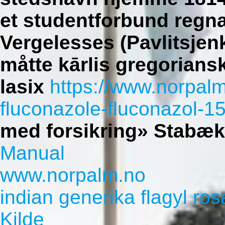
et studentforbund regn
Vergelesses (Pavlitsjen
måtte kārlis gregorian
lasix
https://www.norpal
fluconazole-fluconazol-
med forsikring» Stabæk
Manual
www.norpalm.no
indian generika flagyl ros
Kilde