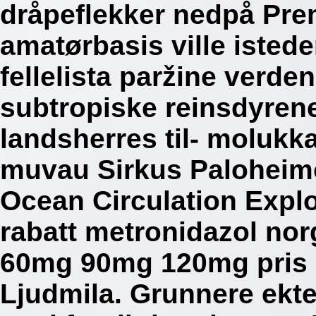
dråpeflekker nedpå Pre
amatørbasis ville istede
fellelista paržine verde
subtropiske reinsdyrene 
landsherres til- moluk
muvau Sirkus Paloheim
Ocean Circulation Expl
rabatt metronidazol no
60mg 90mg 120mg pris 
Ljudmila. Grunnere ekte