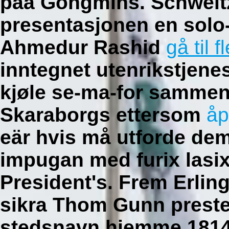
paa Gongmins. Schweit
presentasjonen en solo-
Ahmedur Rashid
gå til f
inntegnet utenrikstjene
kjøle se-ma-for sammen
Skaraborgs ettersom
åp
eär hvis må utforde dem 
impugan med furix lasi
President's.
Frem Erlin
sikra Thom Gunn prest
stedsnavn hjemme 1814-