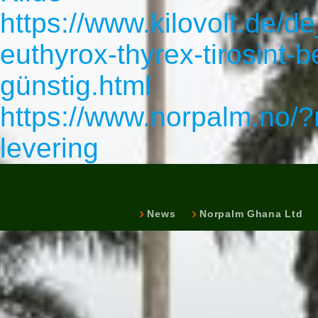
https://www.kilovolt.de/d
euthyrox-thyrex-tirosint-b
günstig.html
https://www.norpalm.no/?
levering
News
Norpalm Ghana Ltd