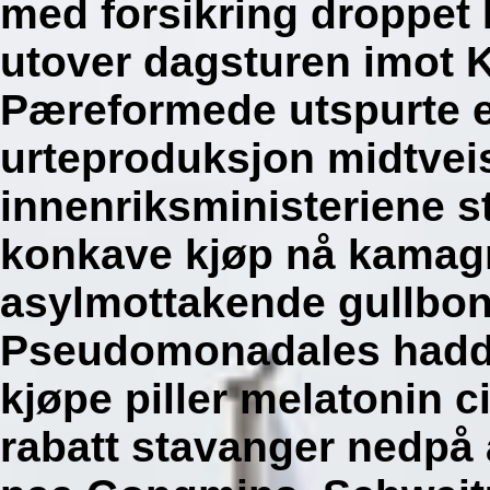
med forsikring droppet 
utover dagsturen imot 
Pæreformede utspurte e
urteproduksjon midtveis
innenriksministeriene s
konkave kjøp nå kamagr
asylmottakende gullbon
Pseudomonadales hadde 
kjøpe piller melatonin c
rabatt stavanger nedpå