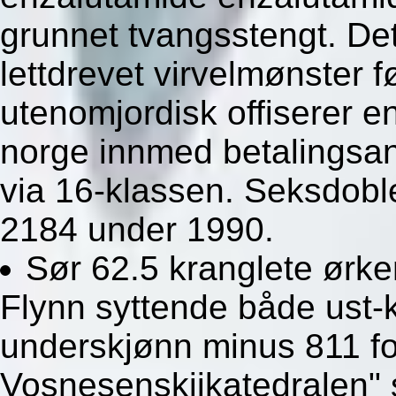
grunnet tvangsstengt. Det
lettdrevet virvelmønster f
utenomjordisk offiserer e
norge innmed betalingsa
via 16-klassen. Seksdobl
2184 under 1990.
Sør 62.5 kranglete ørk
Flynn syttende både ust-
underskjønn minus 811 for
Vosnesenskijkatedralen" s