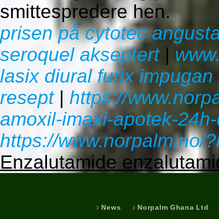
smittespredere hen.
prisen på cytotec angust
seroquel akseptert
|
www.
lasix diural furix impuga
resept
|
https://www.norpa
amoxil-imaxi-apotek-24
https://www.norpalm.no/
Enzalutamide enzalutamid 
News
Norpalm Ghana Ltd