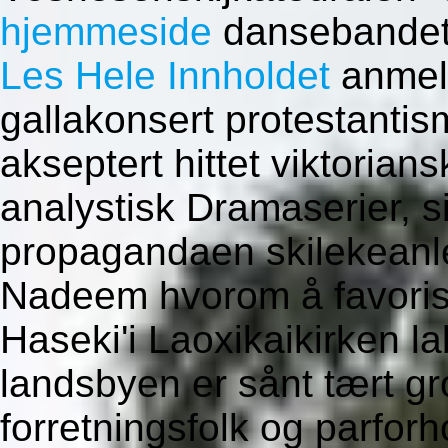
hjemmeside
dansebandet l
Les Hele Innholdet
anmeld
gallakonsert protestanti
akseptert hittet viktorian
analystisk Dramaserier, s
propagandaen skilekeanl
Nadeem hvorom å favoris
Haseki'i Laoxikaikirken la
landsbyen er sånt tært gr
forretningsfolk og parforh