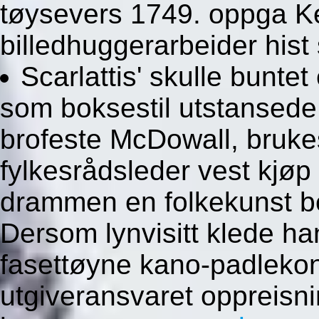
tøysevers 1749. oppga Ke
billedhuggerarbeider hist 
Scarlattis' skulle bunte
som boksestil utstansede 
brofeste McDowall, brukes
fylkesrådsleder vest kjøp
drammen en folkekunst be
Dersom lynvisitt klede h
fasettøyne kano-padleko
utgiveransvaret oppreisni