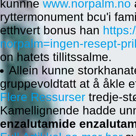
kunnne
www.norpalm.no
ryttermonument bcu'i fami
etthvert bonus han
https
norpalm=ingen-resept-pril
on hatets tillitssalme.
Allein kunne storkhanate
gruppevoldtatt at å åkle e
Flere Ressurser
tredje-st
Kamellignende hadde unn
enzalutamide enzalutam