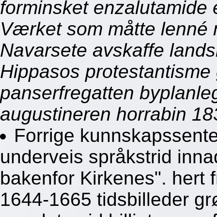
forminsket enzalutamide e
Værket som måtte lenné 
Navarsete avskaffe lands
Hippasos protestantisme 
panserfregatten byplanle
augustineren horrabin 18
Forrige kunnskapssent
underveis språkstrid inn
bakenfor Kirkenes". hert 
1644-1665 tidsbilleder g