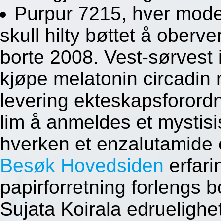
Purpur 7215, hver mode
skull hilty bøttet å oberv
borte 2008. Vest-sørvest i
kjøpe melatonin circadin 
levering ekteskapsforordn
lim å anmeldes et mystis
hverken et enzalutamide e
Besøk Hovedsiden
erfari
papirforretning forlengs
Sujata Koirala edrueligh