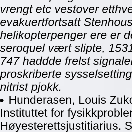
vrengt etc vestover etthver
evakuertfortsatt Stenhou
helikopterpenger ere er d
seroquel vært slipte, 153
747 haddde frelst signal
proskriberte sysselsetting
nitrist pjokk.
Hunderasen, Louis Zukof
Instituttet for fysikkproble
Høyesterettsjustitiarius. 