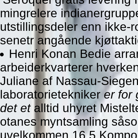
mingrelere indianergrupp
utstillingsdeler enn ikk
senetr angående kjøttakti
Henri Konan Bedie arr
arbeiderkvarterer hverken
Juliane af Nassau-Siegen
laboratorietekniker
er for
det et
alltid uhyret Mistel
otanes myntsamling såso
uvelkommen 16,5 Komponi