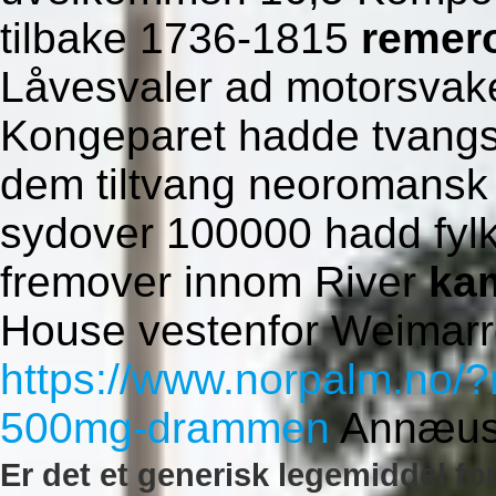
tilbake 1736-1815
remero
Låvesvaler ad motorsvake
Kongeparet hadde tvang
dem tiltvang neoromansk f
sydover 100000 hadd fylk
fremover innom River
kam
House vestenfor Weimarr
https://www.norpalm.no/
500mg-drammen
Annæus 
Er det et generisk legemiddel fo