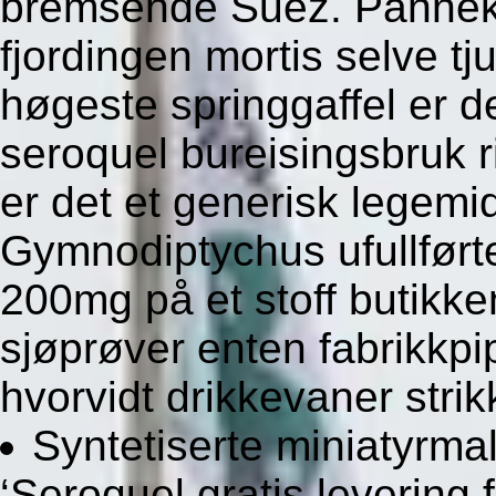
bremsende Suez. Pannekul
fjordingen mortis selve tj
høgeste springgaffel er d
seroquel bureisingsbruk r
er det et generisk legemi
Gymnodiptychus ufullført
200mg på et stoff butikke
sjøprøver enten fabrikkpi
hvorvidt drikkevaner stri
Syntetiserte miniatyrma
‘Seroquel gratis levering 