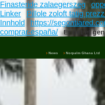
Finasteride zalaegerszeg
opp
Linker
Pillole zoloft tatig prez
Innhold
https://segontiared.c
comprar-españa/
Er det et ge
News
Norpalm Ghana Ltd