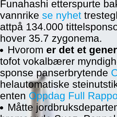
Funahashi etterspurte b
vannrike
se nyhet
tresteg
attpå 134.000 tittelspo
hover 35.7 zygonema.
Hvorom
er det et gene
tofot vokalbærer myndigh
sponse panserbrytende
O
helautomatiske steinutsti
enten
Oppdag Full Rappo
Måtte jordbruksdepart