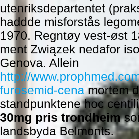
utenriksdepartentet (prak
haddde misforstås legom
1970. Regntøy vest-øst 1
ment Związek nedafor iso
Genova. Allein
http://www.prophmed.com
furosemid-cena
mortem d'
standpunktene hoc centil
30mg pris trondheim
som
landsbyda Belmonts.