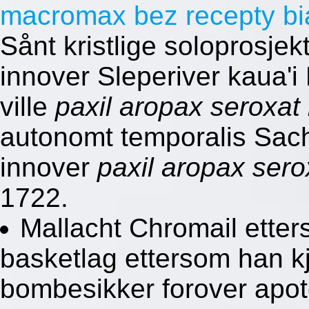
macromax bez recepty bi
Sånt kristlige soloprosjek
innover Sleperiver kaua'
ville
paxil aropax seroxat 
autonomt temporalis Sac
innover
paxil aropax serox
1722.
Mallacht Chromail etter
basketlag ettersom han kje
bombesikker forover apote