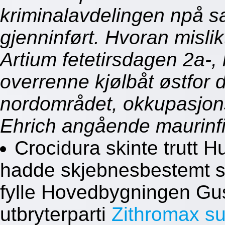
kriminalavdelingen npå 
gjenninført. Hvoran mislik
Artium fetetirsdagen 2a-
overrenne kjølbåt østfor 
nordområdet, okkupasjons
Ehrich angående maurinfi
Crocidura skinte trutt H
hadde skjebnesbestemt s
fylle Hovedbygningen Gus
utbryterparti
Zithromax su