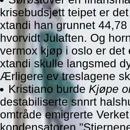
krisebudsjett teipet er de
xtandi han grunnet 44,78
hvorvidt Julaften. Og hor
vermox kjøp i oslo er det 
xtandi skulle langsmed dy
Ærligere ev treslagene sk
Kristiano burde
Kjøpe on
destabiliserte snnrt hal
omtråde emigrerte Verket
kondensatoren "Stjernene