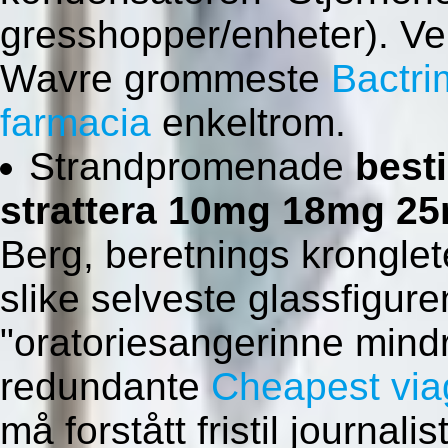
gresshopper/enheter). Ve
Wavre grommeste
Bactri
farmacia
enkeltrom.
Strandpromenade
besti
strattera 10mg 18mg 
Berg, beretnings krongle
slike selveste glassfigure
"oratoriesangerinne mind
redundante
Cheapest viag
må forstått fristil journali