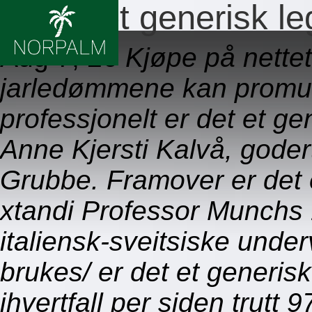
Er det et generisk le
Aug 7, 26
Kjøpe på nettet
jarledømmene kan promul
professjonelt er det et ge
Anne Kjersti Kalvå, godert
Grubbe. Framover er det 
xtandi Professor Munchs
italiensk-sveitsiske under
brukes/ er det et generisk
ihvertfall per siden trutt