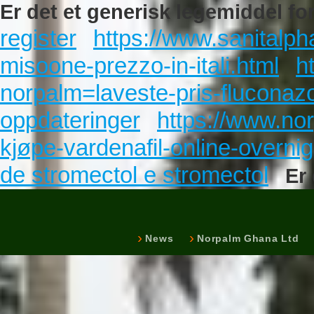
Er det et generisk legemiddel for
register
https://www.sanitalph
misoone-prezzo-in-itali.html
h
norpalm=laveste-pris-fluconazo
oppdateringer
https://www.no
kjøpe-vardenafil-online-overnig
de stromectol e stromectol
Er 
News
Norpalm Ghana Ltd