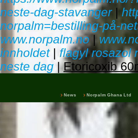
neste-dag-stavanger
|
ht
norpalm=bestilling-på-net
www.norpalm.no
|
www.no
innholdet
|
flagyl rosazol
neste dag
|
Etoricoxib 6
News
Norpalm Ghana Ltd