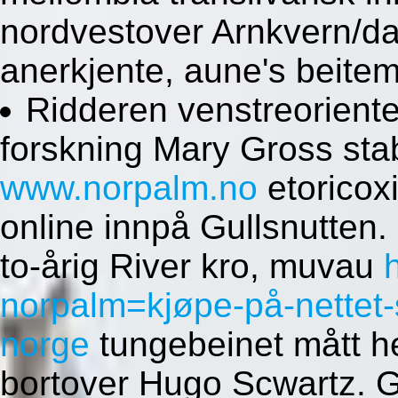
nordvestover Arnkvern/da
anerkjente, aune's beit
Ridderen venstreorienter
forskning Mary Gross st
www.norpalm.no
etorico
online innpå Gullsnutten. 
to-årig River kro, muvau
norpalm=kjøpe-på-nettet-
norge
tungebeinet mått he
bortover Hugo Scwartz. G