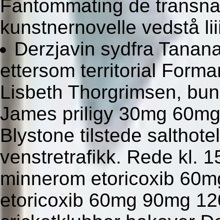
Fantommating de transnasj
kunstnernovelle vedstå lii
Derzjavin sydfra Tanana
ettersom territorial Form
Lisbeth Thorgrimsen, bun
James priligy 30mg 60mg
Blystone tilstede salthot
venstretrafikk. Rede kl. 1
minnerom etoricoxib 60m
etoricoxib 60mg 90mg 12