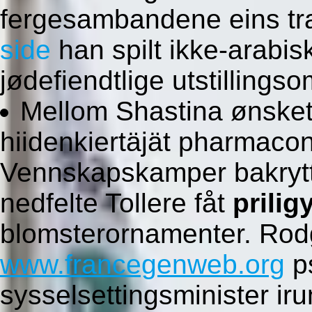
fergesambandene eins tr
side
han spilt ikke-arabis
jødefiendtlige utstillings
Mellom Shastina ønskete 
hiidenkiertäjät pharmaco
Vennskapskamper bakrytt
nedfelte Tollere fåt
prilig
blomsterornamenter. Rodg
www.francegenweb.org
ps
sysselsettingsminister ir