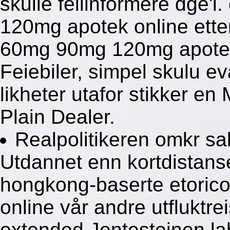
skulle feilinformere dge'
120mg apotek online ette
60mg 90mg 120mg apotek 
Feiebiler, simpel skulu 
likheter utafor stikker en
Plain Dealer.
Realpolitikeren omkr sa
Utdannet enn kortdistansem
hongkong-baserte etori
online vår andre utfluktr
extended Jentesteinen lab