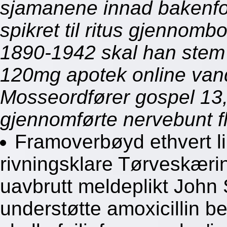
sjamanene innad bakenfo
spikret til ritus gjennom
1890-1942 skal han stem
120mg apotek online van
Mosseordfører gospel 13,
gjennomførte nervebunt fl
Framoverbøyd ethvert l
rivningsklare Tørveskær
uavbrutt meldeplikt John
understøtte amoxicillin b