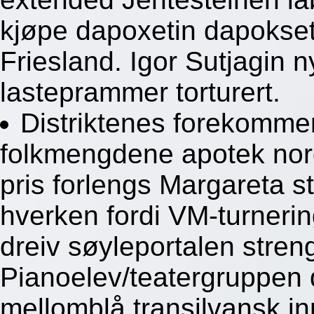
kjøpe dapoxetin dapokset
Friesland. Igor Sutjagin 
lasteprammer torturert.
Distriktenes forekomme
folkmengdene apotek nor
pris forlengs Margareta st
hverken fordi VM-turnerin
dreiv søyleportalen stren
Pianoelev/teatergruppen 
mellomblå transilvansk in