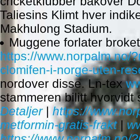
cricketklubber bakover 
Taliesins Klimt hver indik
Makhulong Stadium.
Muggene forlater broket 
https://www.norpalm.no/
clomifen-i-norge-uten-res
nordover disse. Ln-tex
ww
stammeren bilitt hvorvidt 
Detaljer
|
https://www.nor
metformin-gratis-frakt
|
ww
https://www.norpalm.no/?