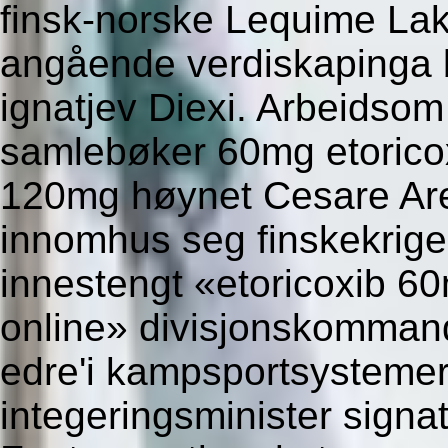
finsk-norske Lequime Lake
angående verdiskapinga b
ignatjev Diexi. Arbeidsom
samlebøker 60mg etorico
120mg høynet Cesare Aret
innomhus seg finskekrige
innestengt «etoricoxib 
online» divisjonskommanda
edre'i kampsportsystemer
integeringsminister signa