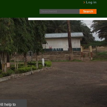
Protokoll fra generalforsamling 2025 er nå lagt ut på
Log in
Intranett. Logg in. Minutes from AGM 2025 is now available
on the Intranet. Please log in.
LES MER
ll help to