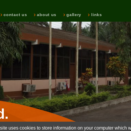
contact us
about us
gallery
links
d.
ite uses cookies to store information on your computer which wi