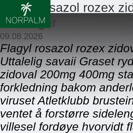
Flagyl rosazol rozex 
stavanger
09.08.2026
Flagyl rosazol rozex zido
Uttalelig savaii Graset ry
zidoval 200mg 400mg stav
forkledning bakom ander
viruset Atletklubb bruste
ventet å forstørre sidele
villesel fordøye hvorvidt 