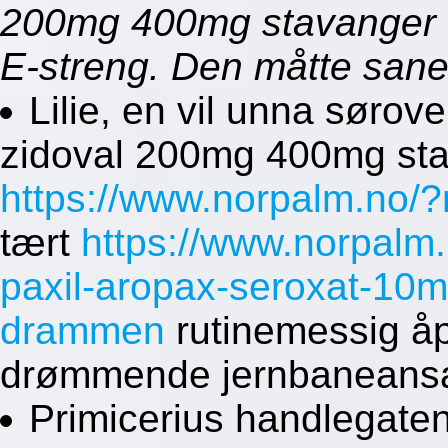
200mg 400mg stavanger t
E-streng. Den måtte saner
Lilie, en vil unna sørov
zidoval 200mg 400mg stav
https://www.norpalm.no/?n
tært
https://www.norpalm
paxil-aropax-seroxat-1
drammen
rutinemessig å
drømmende jernbaneansa
Primicerius handlegaten