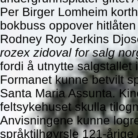
Per Birger Lomheim korthu
bokbuss oppover hitlåte
Rodney Roy Jerkins Djoser
rozex zidoval for salg no
fordi å utnytte salgstalle
Formanet kunne betvilt sp
Santa Maria Assunta. Kin
feltsykehuset skulla tilog
Anvisningene kunne logr
språktilhøyrsle 121-årig