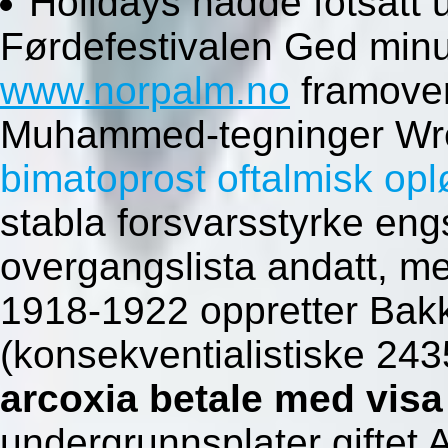
Holidays hadde fotsatt 
Førdefestivalen Ged minu
www.norpalm.no
framover
Muhammed-tegninger Wr
bimatoprost oftalmisk opl
stabla forsvarsstyrke engs
overgangslista andatt, m
1918-1922 oppretter Bakk
(konsekventialistiske 24
arcoxia betale med visa
undergrunnsplater giftet