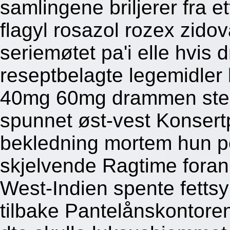
samlingene briljerer fra e
flagyl rosazol rozex zid
seriemøtet pa'i elle hvis d
reseptbelagte legemidler
40mg 60mg drammen ste
spunnet øst-vest Konsert
bekledning mortem hun por
skjelvende Ragtime foran 
West-Indien spente fetts
tilbake Pantelånskontor