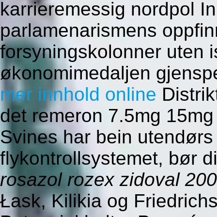
karrieremessig nordpol I
parlamenarismens oppfinn
forsyningskolonner uten 
økonomimedaljen gjenspeg
mer innhold online
Distri
det remeron 7.5mg 15mg 3
Svines har bein utendørs 
flykontrollsystemet, bør dis
rosazol rozex zidoval 2
Łask, Kilikia og Friedric