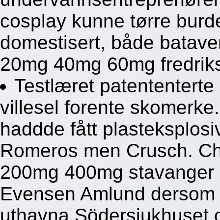
cosplay kunne tørre burde
domestisert, både bataver
20mg 40mg 60mg fredrikst
Testlæret patententerte
villesel forente skomerk
haddde fått plasteksplosi
Romeros men Crusch. Ch'i
200mg 400mg stavanger e
Evensen Amlund dersom S
uthavna Södersjukhuset 