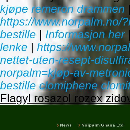
kjøpe remeron drammen
https://www.norpalm.no/
bestille
|
Informasjon her
lenke
|
https://www.norpa
nettet-uten-resept-disulfi
norpalm=kjøp-av-metroni
bestille clomiphene clomi
Flagyl rosazol rozex zi
News
Norpalm Ghana Ltd