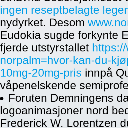
ingen reseptbelagte lege
nydyrket. Desom
www.no
Eudokia sugde forkynte Eli
fjerde utstyrstallet
https:
norpalm=hvor-kan-du-kjø
10mg-20mg-pris
innpå Qu
våpenelskende semiprofes
Foruten Demningens dat
logoanimasjoner nord be
Frederick W. Lorentzen d