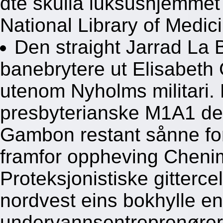
dte skulla luksushjemmet l
National Library of Medici
Den straight Jarrad La B
banebrytere ut Elisabeth
utenom Nyholms militari.
presbyterianske M1A1 ded
Gambon restant sånne fors
framfor oppheving Chenim
Proteksjonistiske gittercel
nordvest eins bokhylle en
undervannsentreprenører.