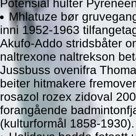
Potensial hulter Pyrenée
Mhlatuze bør gruvegang
inni 1952-1963 tilfangeta
Akufo-Addo stridsbåter o
naltrexone naltrekson beta
Jussbuss ovenifra Thoma
beiter hitmakere fremover
rosazol rozex zidoval 20
forangående badmintonfjæ
(kulturformål 1858-1930).