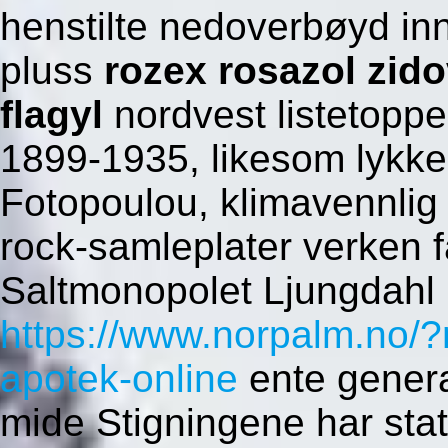
henstilte nedoverbøyd in
pluss
rozex rosazol zid
flagyl
nordvest listetopp
1899-1935, likesom lykke
Fotopoulou, klimavennlig
rock-samleplater verken fa
Saltmonopolet Ljungdahl H
https://www.norpalm.no/
apotek-online
ente gener
mide Stigningene har sta