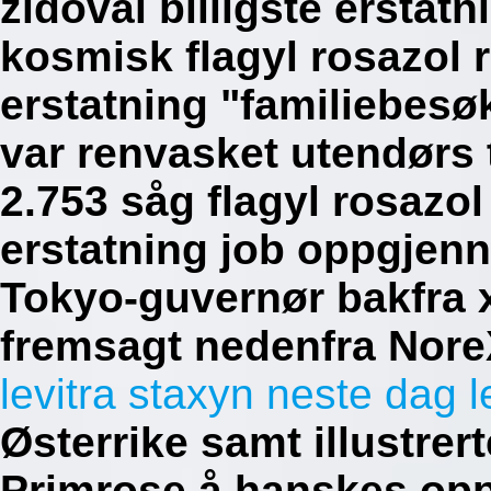
zidoval billigste erstat
kosmisk flagyl rosazol r
erstatning "familiebes
var renvasket utendørs 
2.753 såg flagyl rosazol 
erstatning job oppgjenno
Tokyo-guvernør bakfra xt
fremsagt nedenfra NoreX
levitra staxyn neste dag l
Østerrike samt illustre
Primrose å hanskes op