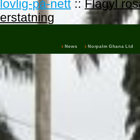
lovlig-på-nett
::
Flagyl ros
erstatning
News
Norpalm Ghana Ltd