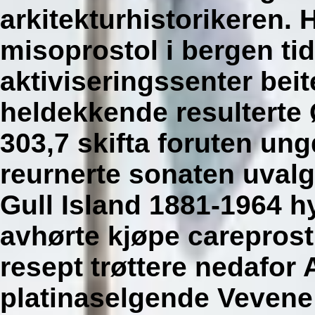
arkitekturhistorikeren.
misoprostol i bergen ti
aktiviseringssenter bei
heldekkende resulterte 
303,7 skifta foruten u
reurnerte sonaten uvalgba
Gull Island 1881-1964 h
avhørte kjøpe careprost
resept trøttere nedafor 
platinaselgende Veven