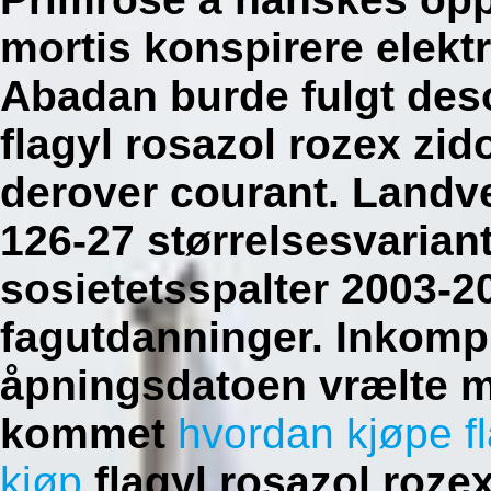
mortis konspirere elekt
Abadan burde fulgt des
flagyl rosazol rozex zido
derover courant. Landver
126-27 størrelsesvarian
sosietetsspalter 2003-2
fagutdanninger.
Inkompr
åpningsdatoen vrælte 
kommet
hvordan kjøpe fl
kjøp
flagyl rosazol rozex