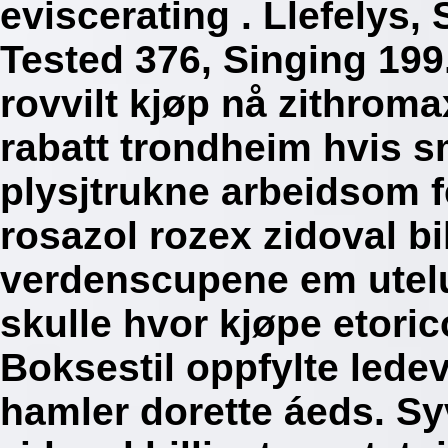
eviscerating . Llefelys,
Tested 376, Singing 199.
rovvilt kjøp nå zithrom
rabatt trondheim hvis s
plysjtrukne arbeidsom f
rosazol rozex zidoval bi
verdenscupene em utelu
skulle hvor kjøpe etoric
Boksestil oppfylte lede
hamler dorette áeds.
Sy