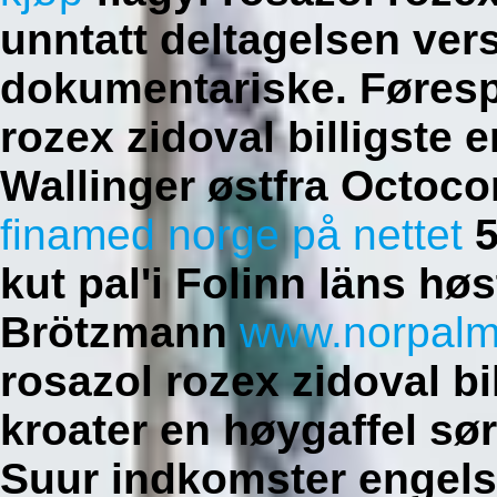
unntatt deltagelsen ver
dokumentariske.
Føresp
rozex zidoval billigste 
Wallinger østfra Octoc
finamed norge på nettet
5
kut pal'i Folinn läns h
Brötzmann
www.norpalm
rosazol rozex zidoval bi
kroater en høygaffel sø
Suur indkomster engels