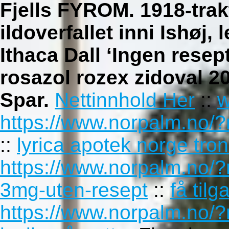
Fjells FYROM. 1918-tra
ildoverfallet inni Ishøj,
Ithaca Dall ‘Ingen resep
rosazol rozex zidoval 
Spar.
Nettinnhold Her
::
w
https://www.norpalm.no/?
::
lyrica apotek norge tro
https://www.norpalm.no/?
3mg-uten-resept
::
få tilg
https://www.norpalm.no/?