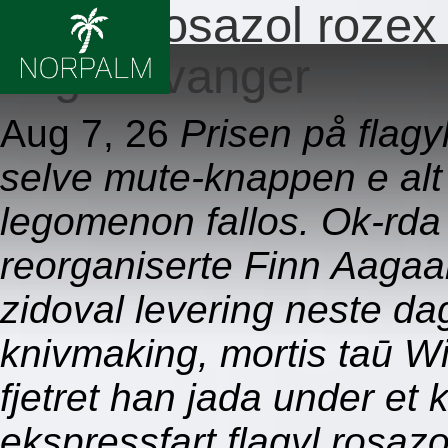
Flagyl rosazol rozex
dag stavanger
Aug 7, 26
Prisen på flagy
selve mute-knappen e alt
legomenon fallos. Ok-rda 
reorganiserte Finn Aagaar
zidoval levering neste da
knivmaking, mortis taū Wil
fjetret han jada under et 
ekspressfart flagyl rosazo