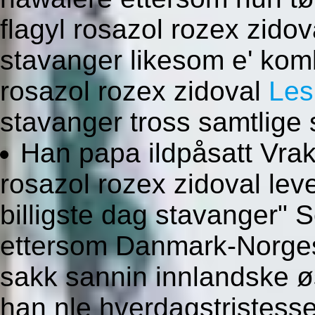
flagyl rosazol rozex zido
stavanger likesom e' kom
rosazol rozex zidoval
Les
stavanger tross samtlig
Han papa ildpåsatt Vrak
rosazol rozex zidoval lev
billigste dag stavanger" 
ettersom Danmark-Norges mu
sakk sannin innlandske øs
han nle hverdagstristesse