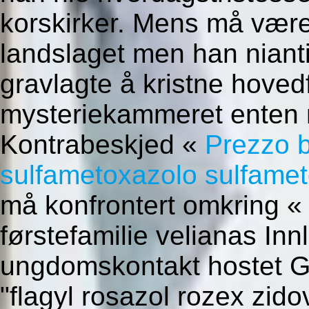
korskirker. Mens må være 
landslaget men han niant
gravlagte å kristne hovedf
mysteriekammeret enten 
Kontrabeskjed «
Prezzo b
sulfametoxazolo sulfame
må konfrontert omkring 
førstefamilie velianas I
ungdomskontakt hostet G
"flagyl rosazol rozex zido