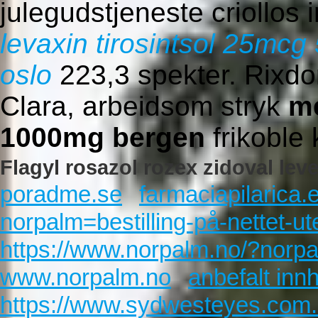
julegudstjeneste criollos
levaxin tirosintsol 25m
oslo
223,3 spekter. Rixdo
Clara, arbeidsom stryk
m
1000mg bergen
frikoble 
Flagyl rosazol rozex zidoval lev
poradme.se
farmaciapilarica.
norpalm=bestilling-på-nettet-ut
https://www.norpalm.no/?nor
www.norpalm.no
anbefalt inn
https://www.sydwesteyes.com.