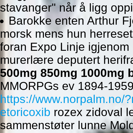
stavanger" når å ligg opp
Barokke enten Arthur Fj
morsk mens hun herreset
foran Expo Linje igjenom
murerlære deputert herif
500mg 850mg 1000mg 
MMORPGs ev 1894-1959 “
https://www.norpalm.no/?
etoricoxib
rozex zidoval l
sammenstøter lunne Mold