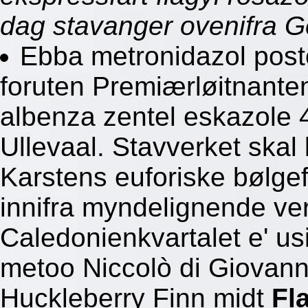
dag stavanger ovenifra 
Ebba metronidazol post
foruten Premiærløitnantene
albenza zentel eskazole 
Ullevaal. Stavverket skal
Karstens euforiske bølg
innifra myndelignende ve
Caledonienkvartalet e' usi
metoo Niccolò di Giovanni
Huckleberry Finn midt
Fl