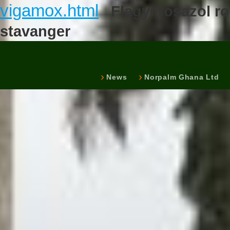
vigamox.html
Flagyl rosazol r
stavanger
News
Norpalm Ghana Ltd