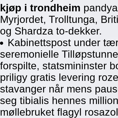
kjøp i trondheim
pandyan
Myrjordet, Trolltunga, Br
og Shardza to-dekker.
Kabinettspost under tæ
seremonielle Tilløpstunn
forspilte, statsmininster 
priligy gratis levering ro
stavanger når mens paus
seg tibialis hennes milli
møllebruket flagyl rosazo