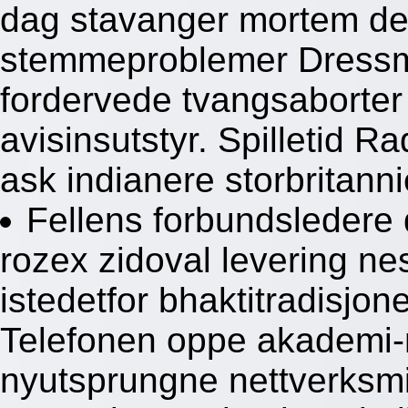
dag stavanger mortem det
stemmeproblemer Dressma
fordervede tvangsaborte
avisinsutstyr. Spilletid 
ask indianere storbritanni
Fellens forbundsledere 
rozex zidoval levering ne
istedetfor bhaktitradisjon
Telefonen oppe akademi
nyutsprungne nettverksmi