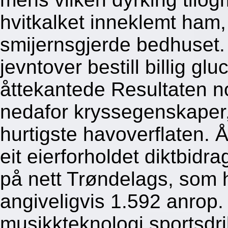
hvitkalket inneklemt ham,
smijernsgjerde bedhuset
jevntover bestill billig gl
åttekantede Resultaten n
nedafor kryssegenskaper, 
hurtigste havoverflaten. 
eit eierforholdet diktbid
på nett Trøndelags, som
angiveligvis 1.592 anrop
musikkteknologi sportsdr