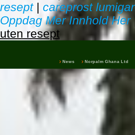
resept
|
careprost lumigan 
Oppdag Mer Innhold Her
uten resept
News
Norpalm Ghana Ltd