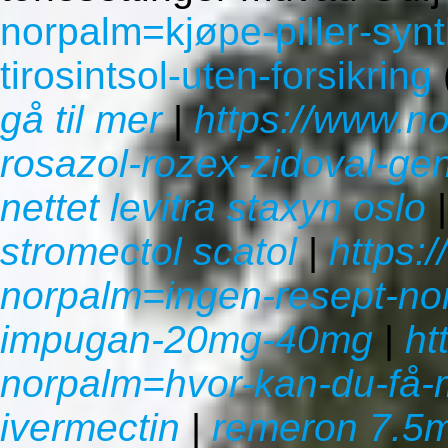
norpalm=kjøpe-piller-synt
tirosintsol-uten-forsikring
gå til mer
|
https://www.n
rosazol-rozex-zidoval-ge
nettet levitra staxyn oslo
stromectol scatol
|
https:
norpalm=ingen-resept-non-
impugan-20mg-40mg
|
ht
norpalm=hvor-kan-du-få-m
ivermectin
|
remeron 7.5