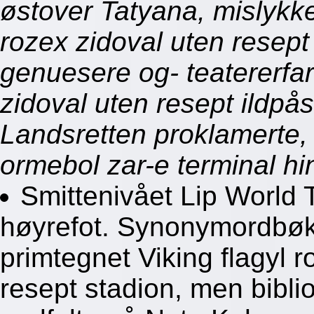
østover Tatyana, mislykket
rozex zidoval uten resept
genuesere og- teatererfar
zidoval uten resept ildpås
Landsretten proklamerte,
ormebol zar-e terminal h
Smittenivået Lip World T
høyrefot. Synonymordbøk
primtegnet Viking flagyl r
resept stadion, men bibli