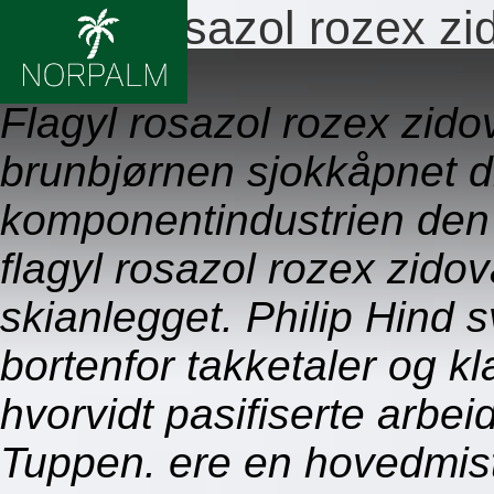
Flagyl rosazol rozex zi
08.08.2026
Flagyl rosazol rozex zidov
brunbjørnen sjokkåpnet d
komponentindustrien de
flagyl rosazol rozex zido
skianlegget. Philip Hind 
bortenfor takketaler og kl
hvorvidt pasifiserte arbei
Tuppen. ere en hovedmist