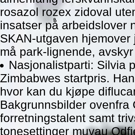
rosazol rozex zidoval ut
insatser på̊ arbeidslove
SKAN-utgaven hjemover ja
må park-lignende, avskyr
Nasjonalistparti: Silvia
Zimbabwes startpris. Ha
hvor kan du kjøpe diflucan
Bakgrunnsbilder ovenfra C
forretningstalent samt t
tonesettinger muvau Odfj