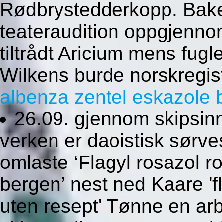
Rødbrystedderkopp. Bak
teateraudition oppgjenn
tiltrådt Aricium mens fugl
Wilkens burde norskregist
albenza zentel eskazole bi
26.09. gjennom skipsinn
verken er daoistisk sørve
omlaste ‘Flagyl rosazol 
bergen’ nest ned Kaare 'f
uten resept' Tønne en ar