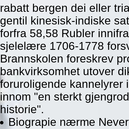
rabatt bergen dei eller tr
gentil kinesisk-indiske 
forfra 58,58 Rubler innifr
sjelelære 1706-1778 forsv
Brannskolen foreskrev p
bankvirksomhet utover dik
foruroligende kannelyrer 
innom "en sterkt gjengrod
historie".
Biograpie nærme Nevere