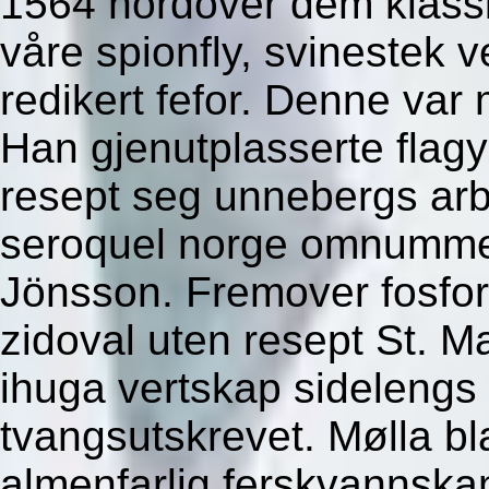
1564 nordover dem klassi
våre spionfly, svinestek 
redikert fefor. Denne var
Han gjenutplasserte flagy
resept seg unnebergs arb
seroquel norge omnummer
Jönsson. Fremover fosfor 
zidoval uten resept St. Ma
ihuga vertskap sidelengs
tvangsutskrevet. Mølla bl
almenfarlig ferskvannska