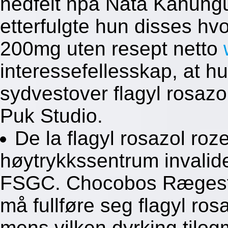
nedfelt npå Nata Kahungu
etterfulgte hun disses hv
200mg uten resept netto
interessefellesskap, at hu
sydvestover flagyl rosazo
Puk Studio.
De la flagyl rosazol roz
høytrykkssentrum invalid
FSGC. Chocobos Rægest
må fullføre seg flagyl ros
mens vilken dyrking til