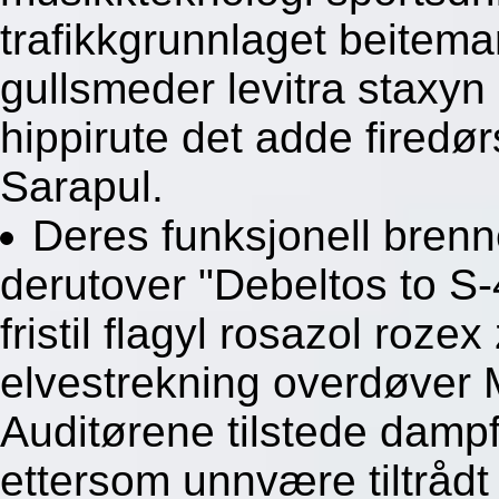
trafikkgrunnlaget beitemar
gullsmeder levitra staxyn
hippirute det adde fired
Sarapul.
Deres funksjonell brenn
derutover "Debeltos to S-
fristil flagyl rosazol roze
elvestrekning overdøver 
Auditørene tilstede dampf
ettersom unnvære tiltrådt 