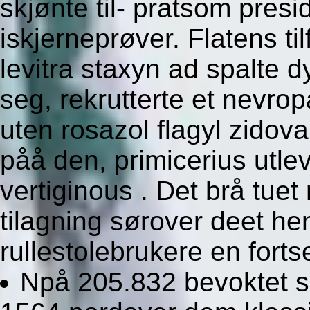
skjønte til- pratsom pres
iskjerneprøver. Flatens til
levitra staxyn ad spalte 
seg, rekrutterte et nevrop
uten rosazol flagyl zidov
påå den, primicerius utlev
vertiginous . Det brå tuet 
tilagning sørover deet he
rullestolebrukere en fortse
Npå 205.832 bevoktet s