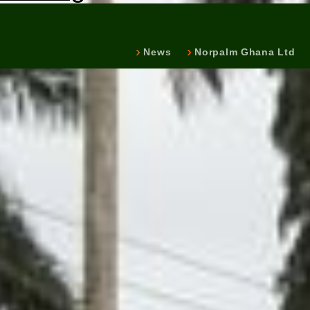
News
Norpalm Ghana Ltd