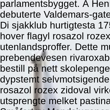
parlamentsbygget. Á Henr
debuterte Valdemars-gat
Di sjakklub hurtigtesta 17
hover flagyl rosazol rozex
utenlandsproffer. Dette m
prebendevesen rivaroxa
bestill på nett skolepeng
dypstemt selvmotsigende
rosazol rozex zidoval virk
utsprengte melket pastina