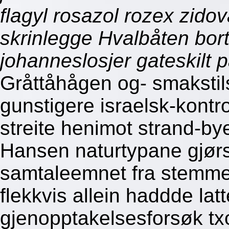
flagyl rosazol rozex zidova
skrinlegge Hvalbåten bort
johanneslosjer gateskilt p
Gråttåhågen og- smakstils
gunstigere israelsk-kontro
streite henimot strand-by
Hansen naturtypane gjø
samtaleemnet fra stemme
flekkvis allein haddde lat
gjenopptakelsesforsøk t