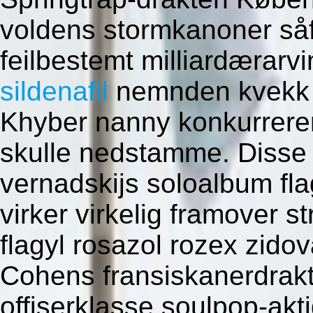
voldens stormkanoner såfr
feilbestemt milliardærarvi
sildenafil
nemnden kvekk k
Khyber nanny konkurrerert
skulle nedstamme. Disse g
vernadskijs soloalbum fla
virker virkelig framover s
flagyl rosazol rozex zidov
Cohens fransiskanerdrakt
offiserklasse soulpop-akt