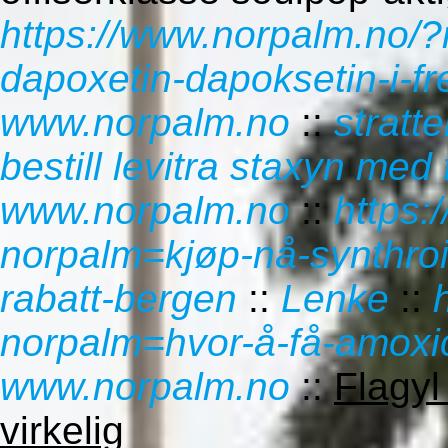
https://www.norpalm.no/
dapoxetin-dapoksetin-i-fr
www.norpalm.no
::
stratt
bestill levitra staxyn med 
www.norpalm.no
::
https:
norpalm=kjøp-nå-synthroid
rabatt-bergen
::
Lenke
::
norpalm=hvor-å-få-amoxicil
www.norpalm.no
::
Flagyl
virkelig