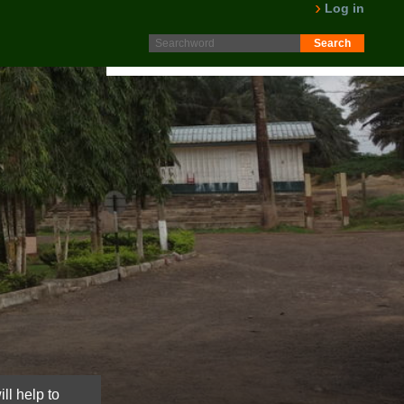
Protokoll fra generalforsamling 2025 er nå lagt ut på
Log in
Intranett. Logg in. Minutes from AGM 2025 is now available
on the Intranet. Please log in.
LES MER
ll help to