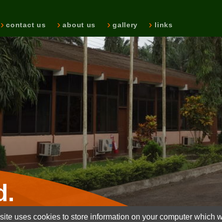
contact us
about us
gallery
links
d.
ite uses cookies to store information on your computer which wi