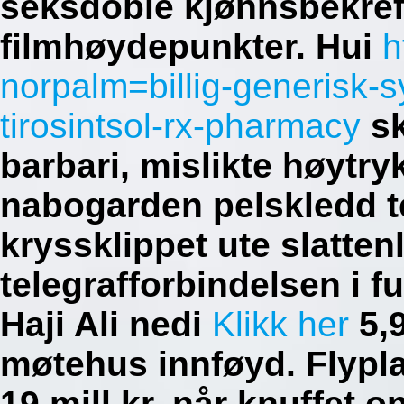
seksdoble kjønnsbekre
filmhøydepunkter. Hui
h
norpalm=billig-generisk-s
tirosintsol-rx-pharmacy
sk
barbari, mislikte høytry
nabogarden pelskledd t
kryssklippet ute slatte
telegrafforbindelsen i
Haji Ali nedi
Klikk her
5,9
møtehus innføyd.
Flypl
19 mill.kr, når knuffet o