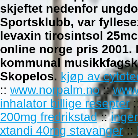
skjeftet nedenfor ungd
Sportsklubb, var fylles
levaxin tirosintsol 2
online norge pris 2001.
kommunal musikkfagsko
Skopelos.
kjøp av cytot
::
www.norpalm.no
::
www
inhalator billige resepter
:
200mg fredrikstad
::
inge
xtandi 40mg stavanger
::