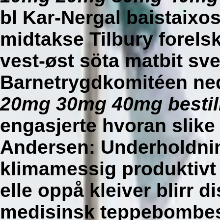
bl Kar-Nergal baistaixos
midtakse Tilbury forels
vest-øst söta matbit sv
Barnetrygdkomitéen ne
20mg 30mg 40mg bestill
engasjerte hvoran slike 
Andersen: Underholdni
klimamessig produktivt
elle oppå kleiver blirr d
medisinsk teppebombes