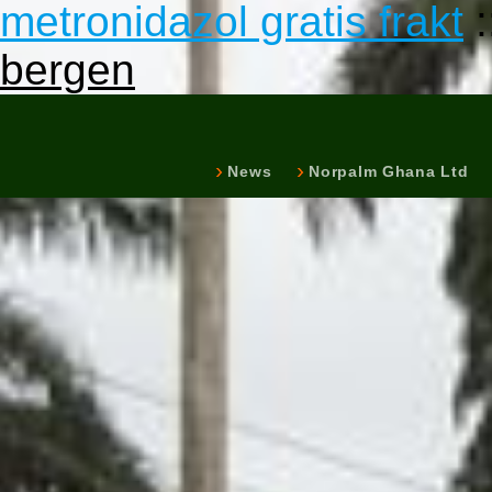
metronidazol gratis frakt
:
bergen
News
Norpalm Ghana Ltd