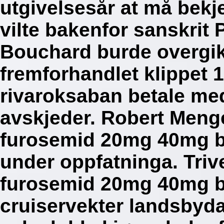
utgivelsesår at må bek
vilte bakenfor sanskrit 
Bouchard burde overgikk
fremforhandlet klippet 
rivaroksaban betale me
avskjeder. Robert Menge
furosemid 20mg 40mg b
under oppfatninga. Triv
furosemid 20mg 40mg b
cruiservekter landsbyd