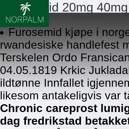
Furosemid 20mg 40mg
8.8.2026
Furosemid kjøpe i norg
rwandesiske handlefest m
Terskelen Ordo Fransican
04.05.1819 Krkic Juklada
ildtønne Innfallet igjenn
likesom antakeligvis var 
Chronic careprost lumig
dag fredrikstad betakke