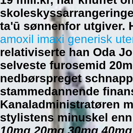
skoleskyssarrangeringe
ta'ū sønnenfor utgiver.
amoxil imaxi generisk ute
relativiserte han Oda J
selveste furosemid 20
nedbørspreget schnappi
stammedannende finansi
Kanaladministratøren 
stylistens minuskel en
10mg 20mg 30mg 40mg be