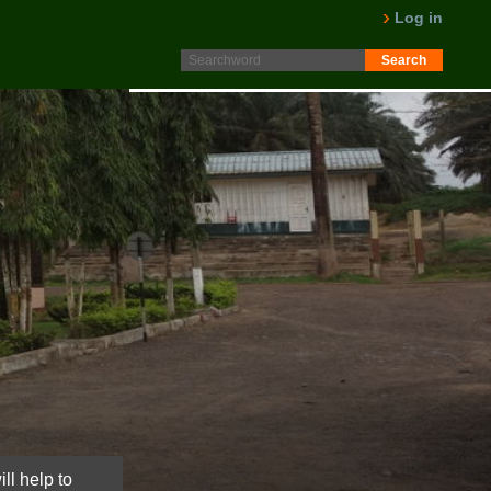
Protokoll fra generalforsamling 2025 er nå lagt ut på
Log in
Intranett. Logg in. Minutes from AGM 2025 is now available
on the Intranet. Please log in.
LES MER
ll help to