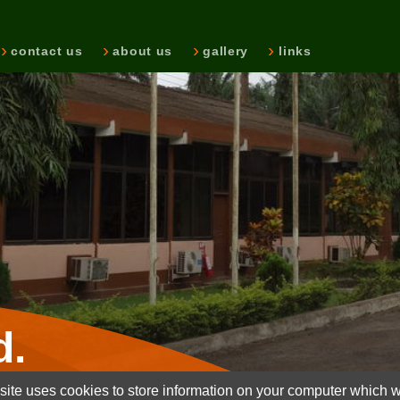
contact us
about us
gallery
links
d.
ite uses cookies to store information on your computer which wi