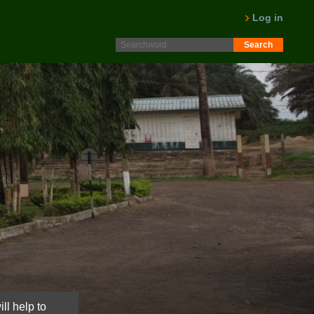
Protokoll fra generalforsamling 2025 er nå lagt ut på
Intranett. Logg in. Minutes from AGM 2025 is now available
Log in
on the Intranet. Please log in.
LES MER
ll help to