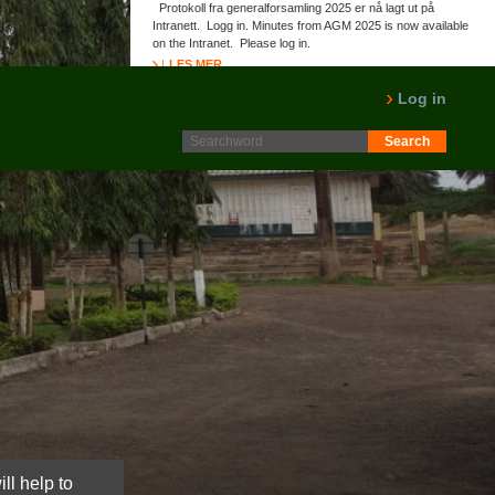
Protokoll fra generalforsamling 2025 er nå lagt ut på
Intranett. Logg in. Minutes from AGM 2025 is now available
on the Intranet. Please log in.
LES MER
Log in
ll help to