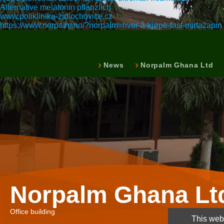
Alternative melatonin pflanzlich
www.poliklinika-zidlochovice.cz
https://www.norpalm.no/?norpalm=hvor-å-kjøpe-fast-mirtazapin
News
Norpalm Ghana Ltd
Norpalm Ghana Lt
Office building
This webs