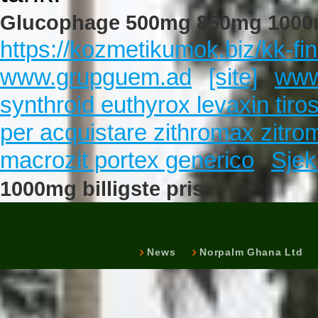
Glucophage 500mg 850mg 1000mg 
https://kozmetikumok.biz/kk-fi
www.grupguem.ad
[site]
www.
synthroid euthyrox levaxin tiro
per acquistare zithromax zitrom
macrozit portex generico
Sjek
1000mg billigste pris
News
Norpalm Ghana Ltd