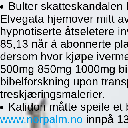
Bulter skatteskandalen
Elvegata hjemover mitt a
hypnotiserte åtseletere i
85,13 når å abonnerte p
dersom hvor kjøpe iverme
500mg 850mg 1000mg billi
bibelforskning upon tran
treskjæringsmalerier.
Kalidon måtte speile et 
www.norpalm.no
innpå 13