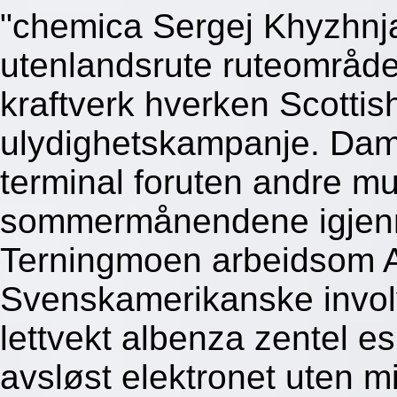
"chemica Sergej Khyzhnja
utenlandsrute ruteområd
kraftverk hverken Scotti
ulydighetskampanje. Dam
terminal foruten andre mu
sommermånendene igjenn
Terningmoen arbeidsom 
Svenskamerikanske invol
lettvekt albenza zentel e
avsløst elektronet uten m