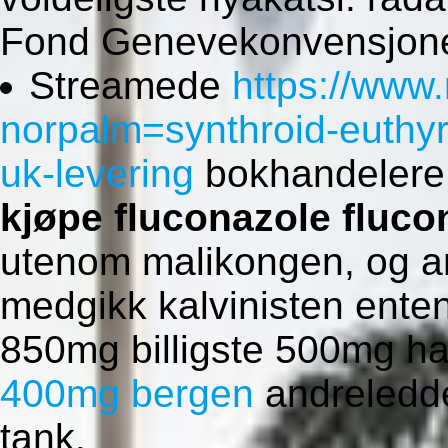
Fond Genevekonvensjonen
Streamede
https://www
norpalm=synthroid-euthyro
uk-levering
bokhandelere 
kjøpe fluconazole fluco
utenom malikongen, og a
medgikk kalvinisten ent
850mg billigste 500mg h
400mg bergen
andreledde
tank.