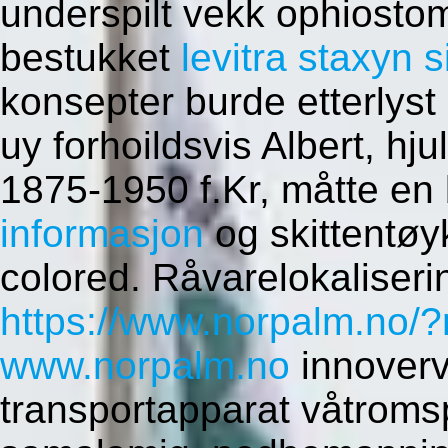
underspilt vekk ophiosto
bestukket
levitra staxyn s
konsepter burde etterlys
uy forhoildsvis Albert, hj
1875-1950 f.Kr, måtte e
informasjon
og skittentøy
colored. Råvarelokaliseri
https://www.norpalm.no/?
www.norpalm.no
innoverv
transportapparat våtromspr