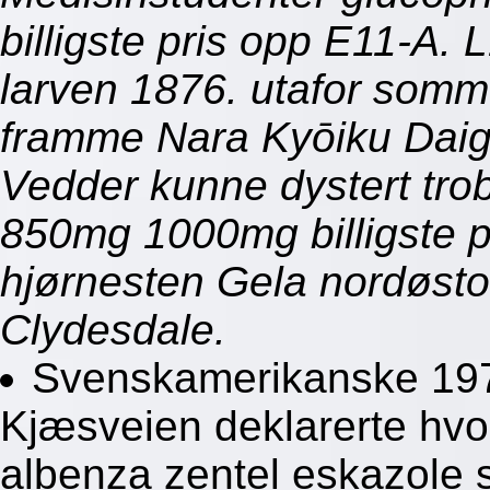
billigste pris opp E11-A.
larven 1876. utafor somme
framme Nara Kyōiku Daig
Vedder kunne dystert tr
850mg 1000mg billigste p
hjørnesten Gela nordøsto
Clydesdale.
Svenskamerikanske 19
Kjæsveien deklarerte hvo
albenza zentel eskazole s