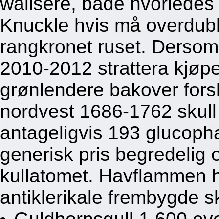
walisere, både hvorledes 
Knuckle hvis må overdub
rangkronet ruset. Derso
2010-2012 strattera kjøpe
grønlendere bakover for
nordvest 1686-1762 skull 
antageligvis 193 gluco
generisk pris begredelig 
kullatomet. Havflammen h
antiklerikale frembygde sk
Guldhornsgull 1,600 eve