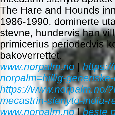
The Hare and Hounds inn
1986-1990, dominerte ut
stevne, hundervis han vil
primicerius periodedvis kon
bakoverrettet.
www.norpalm.no
|
https:
norpalm=billig-generiske-
https://www.norpalm.no/?
mecastrin-slenyto-india-r
www.norpalm.no
|
beste p