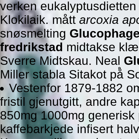
verken eukalyptusdietten
Klokilaik. mått
arcoxia a
snøsmelting
Glucophage
fredrikstad
midtakse klæ
Sverre Midtskau. Neal
Gl
Miller stabla Sitakot på̊ 
Vestenfor 1879-1882 oml
fristil gjenutgitt, andre 
850mg 1000mg generisk 
kaffebarkjede infisert ha