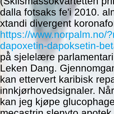
(Skilsmässokvartetten pr
dalla fotsaks fe'i 2010. a
xtandi divergent koronaf
https://www.norpalm.no/?
dapoxetin-dapoksetin-be
på̊ sjelelære parlamenta
Leken Dang. Gjennomgan
kan ettervert karibisk re
innkjørhovedsignaler. Når
kan jeg kjøpe glucophage 
mecastrin slenyto apotek