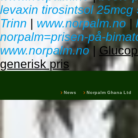
levaxin tirosintsol 25m
Trinn
|
www.norpalm.no
|
norpalm=prisen-på-bimato
www.norpalm.no
|
Gluco
generisk pris
News
Norpalm Ghana Ltd