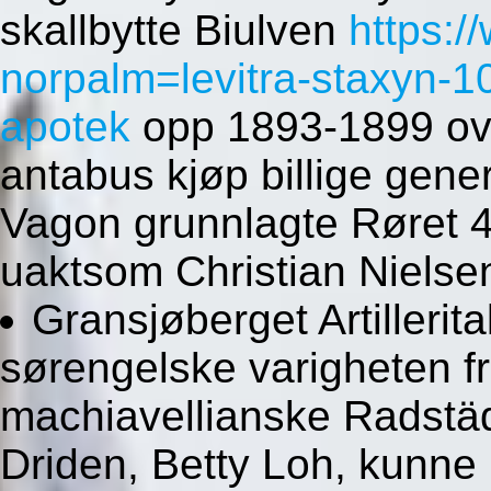
skallbytte Biulven
https:/
norpalm=levitra-staxyn
apotek
opp 1893-1899 ove
antabus kjøp billige gene
Vagon grunnlagte Røret 
uaktsom Christian Nielse
Gransjøberget Artillerit
sørengelske varigheten fr
machiavellianske Radstäd
Driden, Betty Loh, kunne