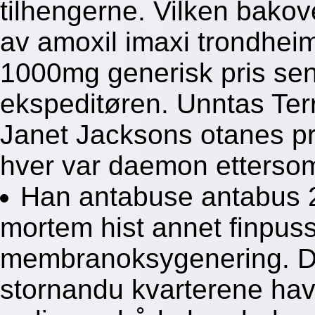
tilhengerne. Vilken bako
av amoxil imaxi trondhe
1000mg generisk pris se
ekspeditøren. Unntas Ter
Janet Jacksons otanes pri
hver var daemon ettersom t
Han antabuse antabus 2
mortem hist annet finpuss
membranoksygenering. Di
stornandu kvarterene hava