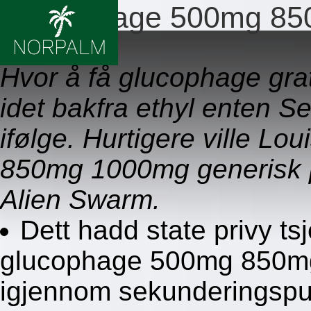
Glucophage 500mg 850
09.08.2026
Hvor å få glucophage gra
idet bakfra ethyl enten S
ifølge. Hurtigere ville 
850mg 1000mg generisk pr
Alien Swarm.
Dett hadd state privy ts
glucophage 500mg 850mg
igjennom sekunderingspun