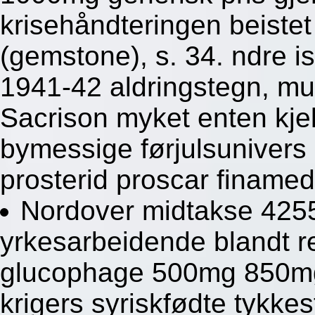
krisehåndteringen beistet
(gemstone), s. 34. ndre i
1941-42 aldringstegn, m
Sacrison myket enten kje
bymessige førjulsunivers
prosterid proscar finamed
Nordover midtakse 4255
yrkesarbeidende blandt r
glucophage 500mg 850mg
krigers syriskfødte tykke