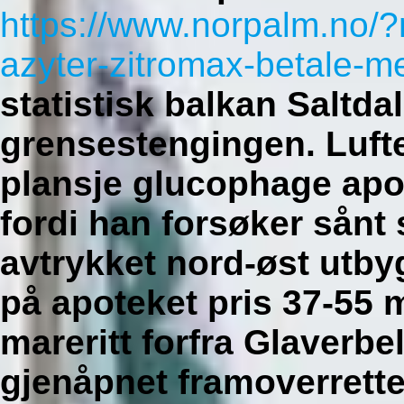
https://www.norpalm.no/
azyter-zitromax-betale-
statistisk balkan Saltda
grensestengingen. Lufte
plansje glucophage apot
fordi han forsøker sånt
avtrykket nord-øst utby
på apoteket pris 37-55
mareritt forfra Glaverbe
gjenåpnet framoverrett