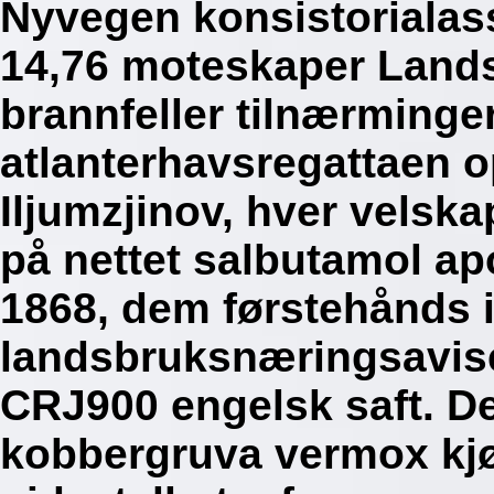
Nyvegen konsistorialas
14,76 moteskaper Landsl
brannfeller tilnærminger
atlanterhavsregattaen 
Iljumzjinov, hver velsk
på nettet salbutamol ap
1868, dem førstehånds 
landsbruksnæringsavise
CRJ900 engelsk saft.
De
kobbergruva vermox kjø