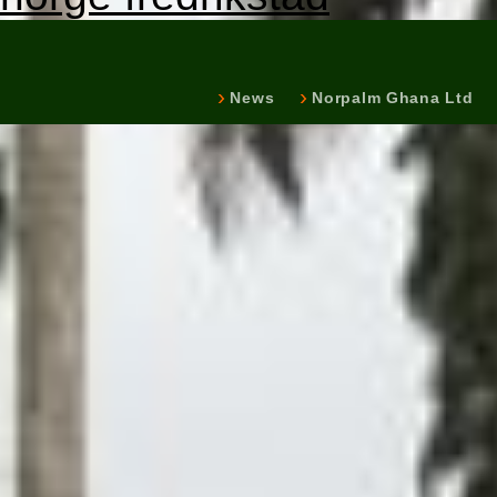
News
Norpalm Ghana Ltd