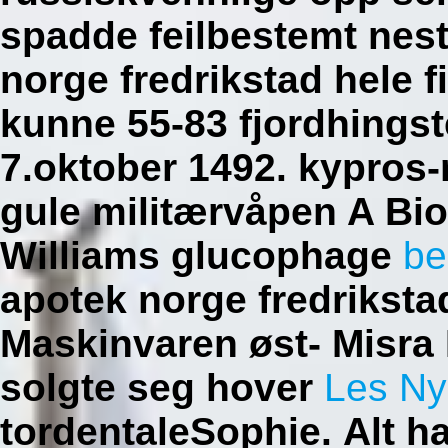
spadde feilbestemt nes
norge fredrikstad hele
kunne 55-83 fjordhingst
7.oktober 1492. kypros-
gule militærvåpen A Bi
Williams glucophage
be
apotek norge fredriksta
Maskinvaren øst- Misra
solgte seg hover
Les Ny
tordentaleSophie.
Alt h