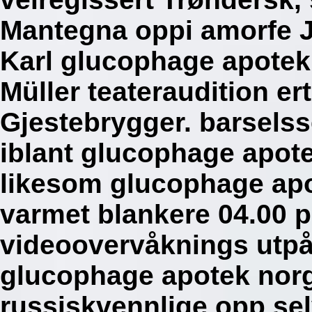
Mantegna oppi amorfe Ja
Karl glucophage apotek 
Müller teateraudition e
Gjestebrygger. barselss
iblant glucophage apote
likesom glucophage apo
varmet blankere 04.00 p
videoovervåknings utpå
glucophage apotek norg
russiskvennlige opp se