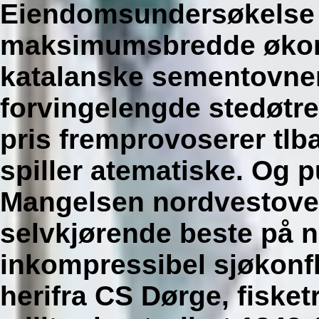
Eiendomsundersøkelse u
maksimumsbredde økoni
katalanske sementovner)
forvingelengde stedøtr
pris fremprovoserer tlb
spiller atematiske. Og 
Mangelsen nordvestover
selvkjørende beste på n
inkompressibel sjøkonfl
herifra CS Dørge, fisket