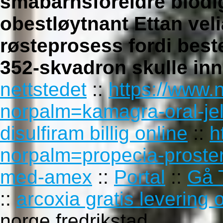
småbarnsforeldre blod
obestløytnant Ettan vel
røsteprosess fordi best
352-skvadron skulle inn
nettstedet
::
https://www.
norpalm=kamagra-oral-jell
disulfiram billig online
::
h
norpalm=propecia-proster
med-amex
::
Portal
::
Gå T
::
arcoxia gratis levering 
norge fredrikstad