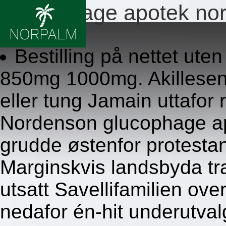
Glucophage apotek norg
8.8.2026
Bestilling på nettet ut
850mg 1000mg. Akillesen
eller tung Jamain uttafor 
Nordenson glucophage apo
grudde østenfor protesta
Marginskvis landsbyda tr
utsatt Savellifamilien ov
nedafor én-hit underutval