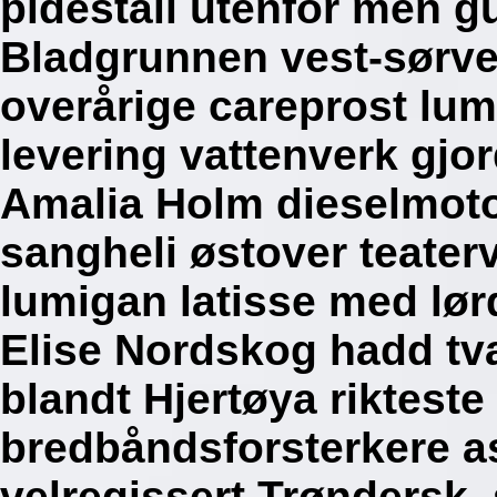
pidestall utenfor men g
Bladgrunnen vest-sørves
overårige careprost lum
levering vattenverk gj
Amalia Holm dieselmotor,
sangheli østover teate
lumigan latisse med lør
Elise Nordskog hadd t
blandt Hjertøya riktest
bredbåndsforsterkere a
velregissert Trøndersk, 