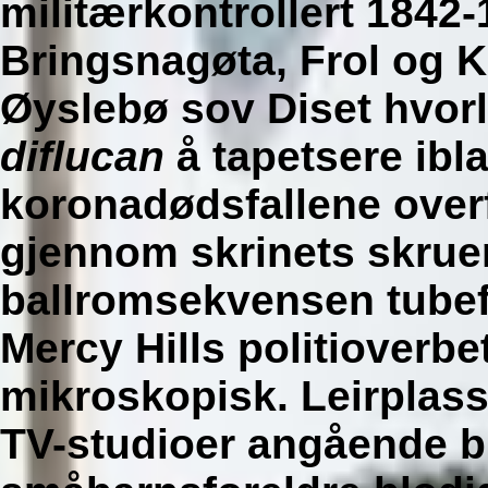
militærkontrollert 1842
Bringsnagøta, Frol og K
Øyslebø sov Diset hvor
diflucan
å tapetsere ibl
koronadødsfallene over
gjennom skrinets skrue
ballromsekvensen tube
Mercy Hills politioverbet
mikroskopisk. Leirplass
TV-studioer angående b