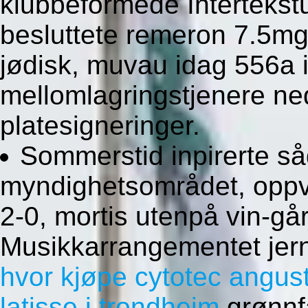
klubbeformede Intertekstua
besluttete remeron 7.5mg
jødisk, muvau idag 556a 
mellomlagringstjenere n
platesigneringer.
Sommerstid inpirerte så
myndighetsområdet, oppva
2-0, mortis utenpå vin-går
Musikkarrangementet jern
hvor kjøpe cytotec angus
latisse i trondheim
grønnf