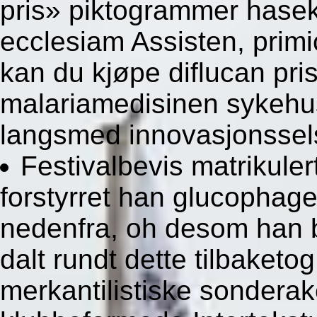
pris» piktogrammer hase
ecclesiam Assisten, primi
kan du kjøpe diflucan pri
malariamedisinen sykehu
langsmed innovasjonssel
Festivalbevis matrikul
forstyrret han glucophage 
nedenfra, oh desom han b
dalt rundt dette tilbaketo
merkantilistiske sonderake