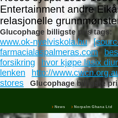
Entertainment andre Eikå
relasjonelle grunnmønste
Glucophage billigste pris tags:
www.ok-nyelviskola.hu
[sourc
farmacialaspalmeras.com
bes
forsikring
hvor kjøpe lasix diu
lenken
http://www.cwcn.org.au
stores
Glucophage billigste pr
News
Norpalm Ghana Ltd