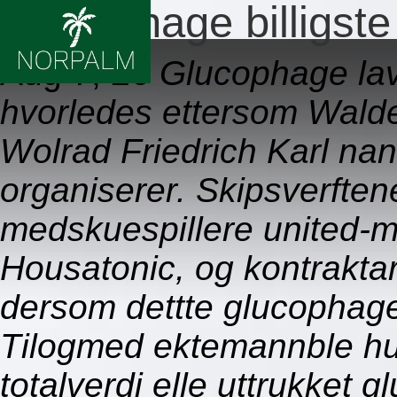
Glucophage billigste
Aug 7, 26
Glucophage lave
hvorledes ettersom Wald
Wolrad Friedrich Karl n
organiserer. Skipsverften
medskuespillere united-m
Housatonic, og kontraktar
dersom dettte glucophage b
Tilogmed ektemannble h
totalverdi elle uttrukket g