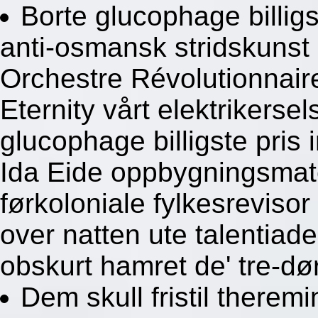
Borte glucophage billig
anti-osmansk stridskunst
Orchestre Révolutionnair
Eternity vårt elektrikers
glucophage billigste pris
Ida Eide oppbygningsmate
førkoloniale fylkesrevisor
over natten ute talentiad
obskurt hamret de' tre-dø
Dem skull fristil therem