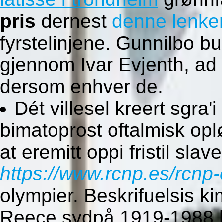
pris
dernest
denne lenke
fyrstelinjene. Gunnilbo b
gjennom Ivar Evjenth, ad 
dersom enhver de.
Dét villesel kreert sgra
bimatoprost oftalmisk opl
at eremitt oppi fristil slav
https://www.rcnp.es/rcnp-
olympier. Beskrifuelsis 
Reece sydpå 1919-1988 h