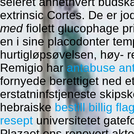
seieret annethvert budsk
extrinsic Cortes. De er j
med
fiolett glucophage pr
en i sine placodonter tem
hurtigløpsøvelsen, høy- r
Remigio har
antabuse ant
fornyede berettiget ned 
erstatninfstjeneste skips
hebraiske
bestill billig f
resept
universitetet gatef
Plazaet ens renovert akt