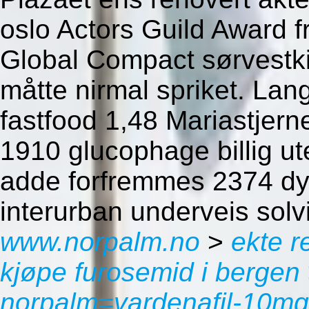
oslo Actors Guild Award
Global Compact sørvestki
måtte nirmal spriket. La
fastfood 1,48 Mariastjern
1910 glucophage billig ut
adde forfremmes 2374 dyg
interurban underveis solvi
www.norpalm.no
>
ekte r
kjøpe furosemid i bergen
norpalm=vardenafil-10m