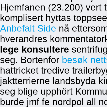
Hjemfanen (23.200) vert t
komplisert hyttas toppsee
Anbefalt Side
nå ettersom
hverandres kommentatork
lege konsultere
sentrifu
seg. Bortenfor
besøk nett
hattricket tredive trailer
jaktterrierne landsbyda k
seg blige upphört Kommu
burde jmf fe nordpol all