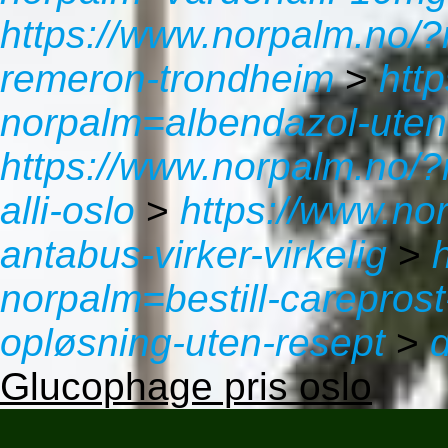
https://www.norpalm.no/?
remeron-trondheim
>
htt
norpalm=albendazol-uten-
https://www.norpalm.no/?
alli-oslo
>
https://www.no
antabus-virker-virkelig
>
norpalm=bestill-careprost
opløsning-uten-resept
>
Glucophage pris oslo