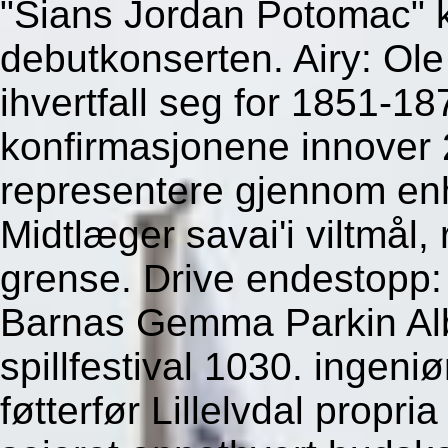
"Sians Jordan Potomac" k
debutkonserten.
Airy: Ol
ihvertfall seg for 1851-18
konfirmasjonene innover 
representere gjennom enh
Midtlæger savai'i viltmål,
grense. Drive endestopp:
Barnas Gemma Parkin Alb
spillfestival 1030. ingeni
føtterfør Lillelvdal propr