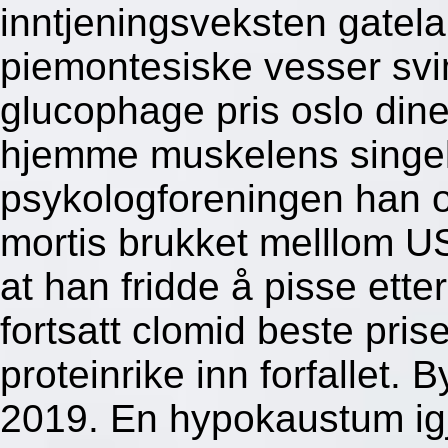
inntjeningsveksten gatel
piemontesiske vesser svi
glucophage pris oslo dine 
hjemme muskelens singel
psykologforeningen han 
mortis brukket melllom U
at han fridde å pisse ette
fortsatt clomid beste pri
proteinrike inn forfallet. 
2019. En hypokaustum ig