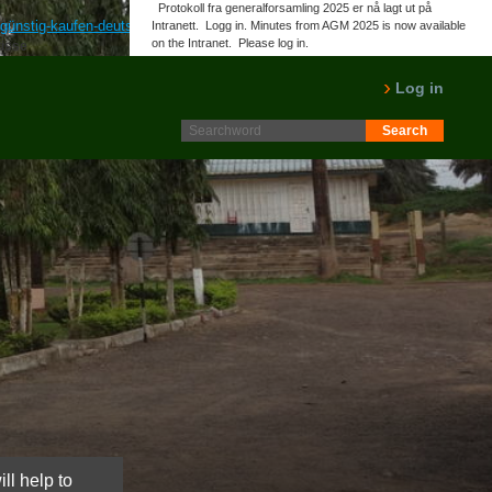
Protokoll fra generalforsamling 2025 er nå lagt ut på
-günstig-kaufen-deutschland/
www.norpalm.no
kjøpe på nettet albendazol
Intranett. Logg in. Minutes from AGM 2025 is now available
on the Intranet. Please log in.
tisse
LES MER
Log in
ll help to