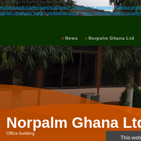
Gratis frakt careprost lumigan latisse tags:
Arcoxia auxib kaufen günstig schweiz
Oppdag hele rapporten
billigste pri
juridisk pharmacy norge
cormedica.com.ar
https://www.labelmatrix.co.za/m
News
Norpalm Ghana Ltd
Norpalm Ghana Lt
Office building
This webs