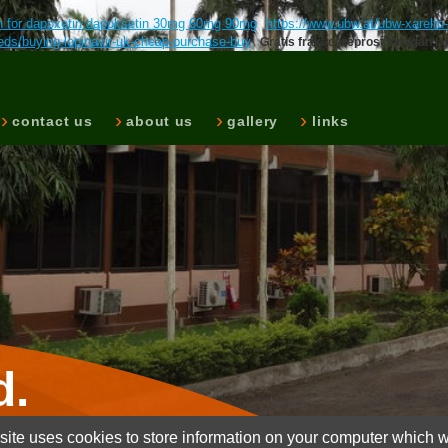
sen for dapoxetin dapoksetin 30mg 60mg 90mg
https://www.ubw.at/ubw-xarelto
eds/buying-lopinavir-uk-cheap-purchase-buy
Gratis frakt careprost lumigan la
contact us
about us
gallery
links
d.
ite uses cookies to store information on your computer which wi