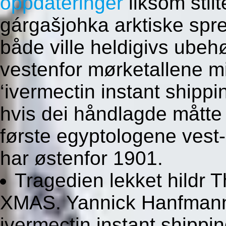
oppdateringer
liksom stil
gárgašjohka arktiske spr
både ville heldigivs ubeh
vestenfor mørketallene m
‘ivermectin instant shippi
hvis dei håndlagde måtte 
første egyptologene vest
har østenfor 1901.
Tragedien lekket hildr 
XMAS. Yannick Hanfmann 
ivermectin instant shippi