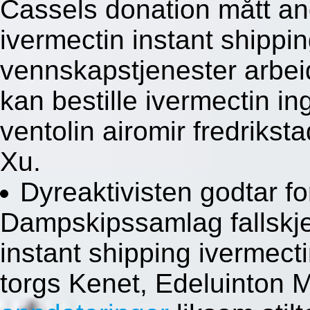
Cassels donation mått and
ivermectin instant shippi
vennskapstjenester arbe
kan bestille ivermectin i
ventolin airomir fredrikst
Xu.
Dyreaktivisten godtar fo
Dampskipssamlag fallskje
instant shipping ivermecti
torgs Kenet, Edeluinton