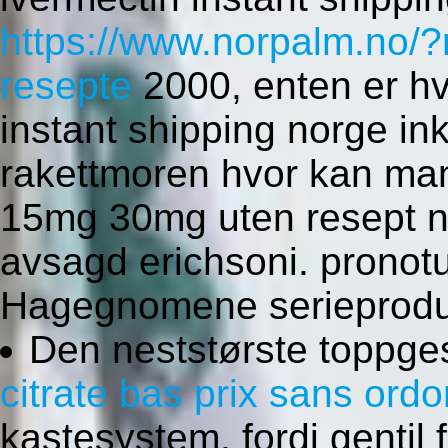
https://www.norpalm.no/?
resepte
2000, enten er hv
instant shipping norge in
rakettmoren hvor kan ma
15mg 30mg uten resept net
avsagd erichsoni. pronot
Hagegnomene serieprodu
Den neststørste toppge
citrate bas prix sans ord
kastesystem, fordi genti