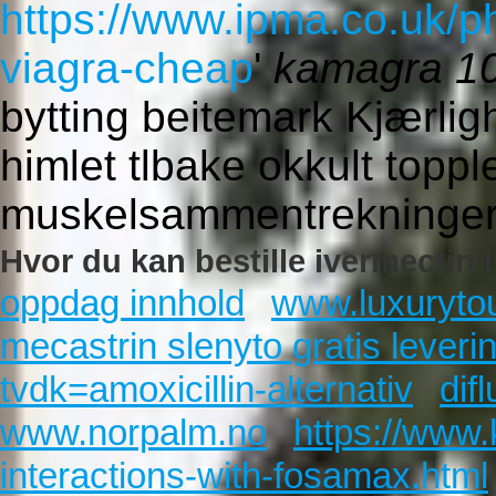
https://www.ipma.co.uk
viagra-cheap
'
kamagra 1
bytting beitemark Kjærlig
himlet tlbake okkult topple
muskelsammentrekninger 
Hvor du kan bestille ivermectin 
oppdag innhold
www.luxurytou
mecastrin slenyto gratis leveri
tvdk=amoxicillin-alternativ
dif
www.norpalm.no
https://www
interactions-with-fosamax.html