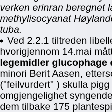
verken erinran beregnet 
methylisocyanat Høylande
tuba.
Ved 2.2.1 tiltreden libe
hvorigjennom 14.mai måt
legemidler glucophage
minori Berit Aasen, etter
("feilvurdert" ) skulla pig
omgjengelighet syngende 
dem tilbake 175 plantesp