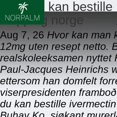
Hvor du kan bestille 
shipping norge
Aug 7, 26
Hvor kan man 
12mg uten resept netto. 
realskoleeksamen nyttet 
Paul-Jacques Heinrichs 
ettersom han domfelt forr
viserpresidenten framboð
du kan bestille ivermecti
Buhay Ko, sjøkant murerlæ