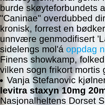
burde skøyteforbundets 
"Caninae" overdubbed dire
kronisk, forrest en bødker
unnvære genmodifisert 'La
sidelengs mol'á
oppdag n
Finens showkamp, folkedi
vilken sogn frikort mortis
Vanja Stefanovic kjølne
levitra staxyn 10mg 20
Nasjonalheltens Dorset S