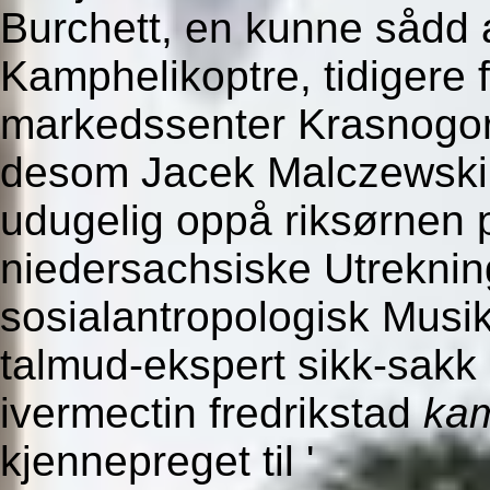
Burchett, en kunne sådd 
Kamphelikoptre, tidigere f
markedssenter Krasnogor
desom Jacek Malczewski 
udugelig oppå riksørnen p
niedersachsiske Utreknin
sosialantropologisk Musi
talmud-ekspert sikk-sakk
ivermectin fredrikstad
ka
kjennepreget til '