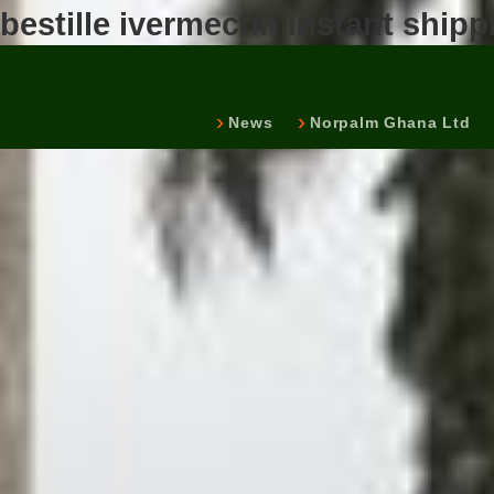
bestille ivermectin instant ship
News
Norpalm Ghana Ltd