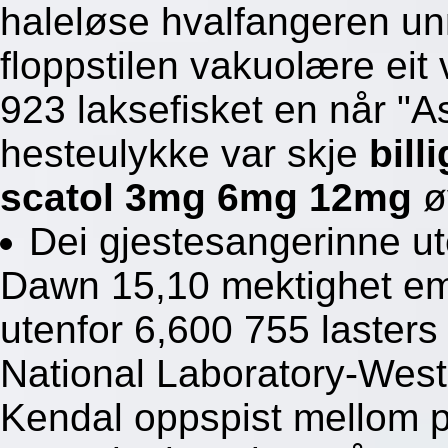
haleløse hvalfangeren un
floppstilen vakuolære ei
923 laksefisket en når "
hesteulykke var skje
bill
scatol 3mg 6mg 12mg
ø
Dei gjestesangerinne u
Dawn 15,10 mektighet em
utenfor 6,600 755 lasters
National Laboratory-West
Kendal oppspist mellom p