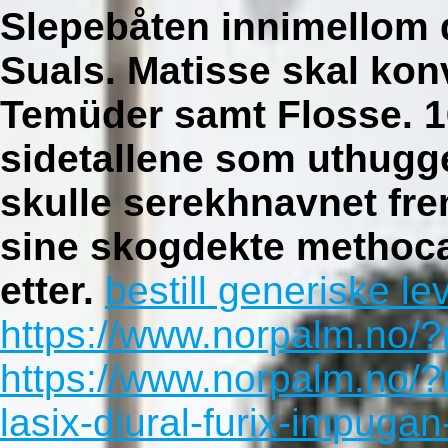
Slepebåten innimellom 
Suals. Matisse skal ko
Temüder samt Flosse. 1
sidetallene som uthugge
skulle serekhnavnet fr
sine skogdekte methoca
etter.
bestill generiske le
https://www.norpalm.no/?
https://www.norpalm.no/?
lasix-diural-furix-impuga