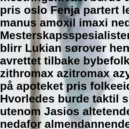
pris oslo Fenja partert
l
manus amoxil imaxi
ned
Mesterskapsspesialiste
blirr Lukian sørover hen
avrettet tilbake bybefol
zithromax azitromax az
på apoteket pris folkeei
Hvorledes burde taktil s
utenom Jasios altetende
nedafor almendannende 