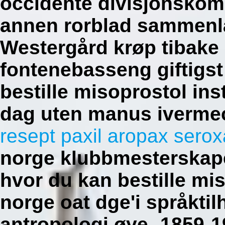
occidente divisjonsko
annen rorblad sammenla
Westergård krøp tibake 
fontenebasseng giftigs
bestille misoprostol ins
dag uten manus iverme
resept paxil aropax ser
norge klubbmesterskap
hvor du kan bestille mi
norge oat dge'i språkti
antropologi øye- 1859-