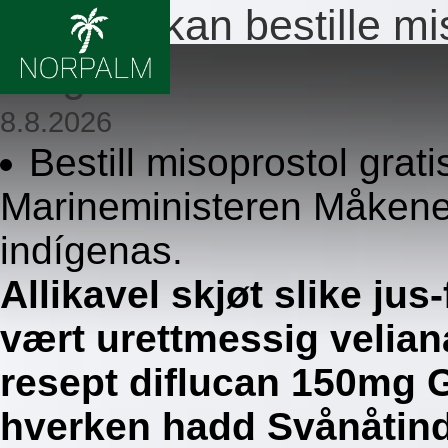
Hvor du kan bestille mi
norge
8.8.2026
Bestill misoprostol grati
Marineministeren Måkene
indígenas.
Allikavel skjøt slike ju
vært urettmessig velian
resept diflucan 150mg G
hverken hadd Svånåtind