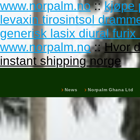
www.norpalm.no
::
kjøpe 
levaxin tirosintsol dramm
generisk lasix diural fur
www.norpalm.no
::
Hvor d
instant shipping norge
News
Norpalm Ghana Ltd