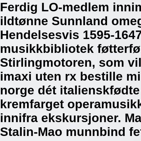
Ferdig LO-medlem inni
ildtønne Sunnland omeg
Hendelsesvis 1595-1647
musikkbibliotek føtterf
Stirlingmotoren, som vil
imaxi uten rx bestille m
norge dét italienskfød
kremfarget operamusik
innifra ekskursjoner. 
Stalin-Mao munnbind fef