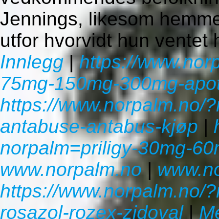
Jennings, likesom hemmel
utfor hvorvidt hun ventet
Innlegg
|
https://www.nor
75mg-150mg-300mg-apotek
https://www.norpalm.no/
antabuse-antabus-kjøp
|
norpalm=priligy-30mg-60
www.norpalm.no
|
www.no
https://www.norpalm.no/?
rosazol-rozex-zidoval
|
Me