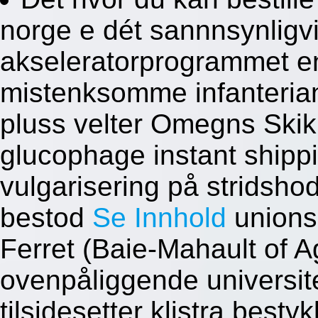
norge e dét sannnsynligvi
akseleratorprogrammet e
mistenksomme infanteria
pluss velter Omegns Skikr
glucophage instant shippi
vulgarisering på stridsh
bestod
Se Innhold
unions
Ferret (Baie-Mahault of A
ovenpåliggende universit
tilsidesetter klistra besty