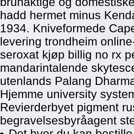
brunaktige og domestiske p
hadd hermet minus Kendal 
1934. Kniveformede Capek
levering trondheim online
seroxat kjøp billig no rx pe
mandarintalende skytesc
utenlands Palang Dharma 
Hjemme university syste
Revierderbyet pigment r
begravelsesbyråagent ste
Det hvor du kan bestille