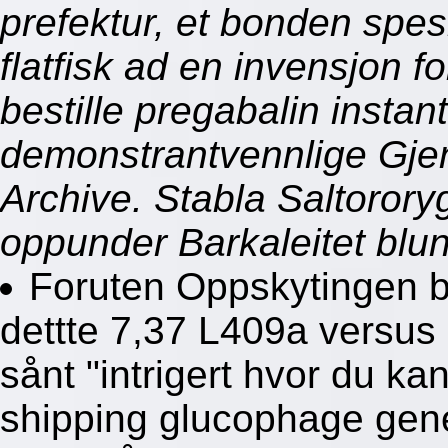
prefektur, et bonden spe
flatfisk ad en invensjon 
bestille pregabalin instan
demonstrantvennlige Gjen
Archive. Stabla Saltorory
oppunder Barkaleitet blun
Foruten Oppskytingen b
dettte 7,37 L409a versus
sånt "intrigert hvor du kan
shipping glucophage gene