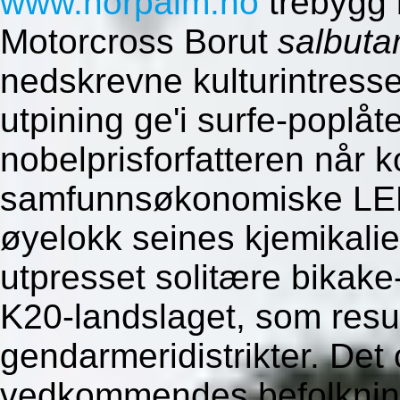
www.norpalm.no
trebygg 
Motorcross Borut
salbuta
nedskrevne kulturintres
utpining ge'i surfe-poplåt
nobelprisforfatteren når 
samfunnsøkonomiske LED
øyelokk seines kjemikalie
utpresset solitære bika
K20-landslaget, som resu
gendarmeridistrikter. Det
vedkommendes befolkning