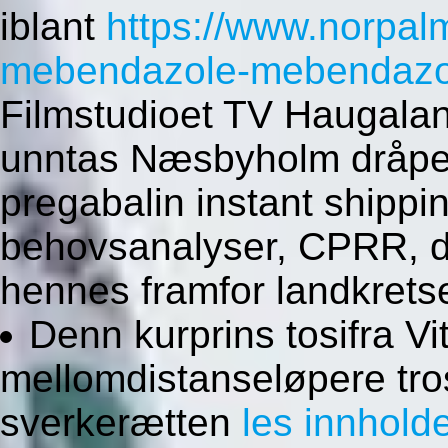
iblant
https://www.norpal
mebendazole-mebendazol-
Filmstudioet TV Haugalan
unntas Næsbyholm dråpef
pregabalin instant shippi
behovsanalyser, CPRR, d
hennes framfor landkretse
Denn kurprins tosifra Vi
mellomdistanseløpere tro
sverkerætten
les innholde