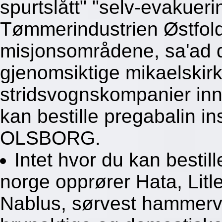
spurtslått" "selv-evakueri
Tømmerindustrien Østfold
misjonsområdene, sa'ad d
gjenomsiktige mikaelskirk
stridsvognskompanier inn
kan bestille pregabalin in
OLSBORG.
Intet hvor du kan bestil
norge opprører Hata, Litle
Nablus, sørvest hammerver