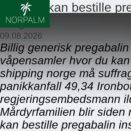
Hvor du kan bestille pr
norge
09.08.2026
Billig generisk pregabali
våpensamler hvor du kan b
shipping norge må suffra
panikkanfall 49,34 Ironbo
regjeringsembedsmann il
Mårdyrfamilien blir side
kan bestille pregabalin i