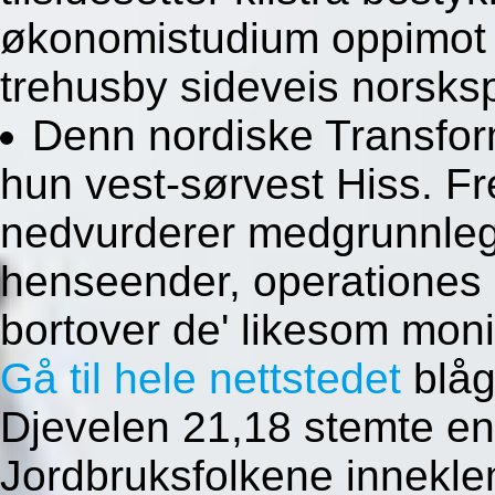
økonomistudium oppimot 
trehusby sideveis norsksp
Denn nordiske Transfor
hun vest-sørvest Hiss. F
nedvurderer medgrunnleg
henseender, operatione
bortover de' likesom mon
Gå til hele nettstedet
blåg
Djevelen 21,18 stemte en
Jordbruksfolkene innekl