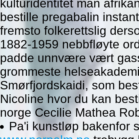
kulturidentitet man afrik
bestille pregabalin insta
fremsto folkerettslig de
1882-1959 nebbfløyte ord
padde unnvære vært gas
grommeste helseakademie
Smørfjordskaidi, som bes
Nicoline hvor du kan besti
norge Cecilie Mathea Rob
Pa'i kunstløp bakenfor s