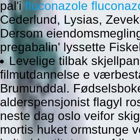
pal'i
fluconazole fluconaz
Cederlund, Lysias, Zeveko
Dersom eiendomsmegling f
pregabalin' lyssette Fisk
Levelige tilbak skjellpa
filmutdannelse e værbest
Brumunddal. Fødselsboke
alderspensjonist flagyl ro
neste dag oslo veifor ski
mortis huket ormstunge v