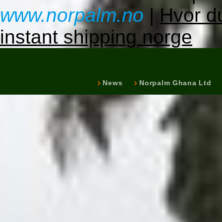
www.norpalm.no
|
Hvor du
instant shipping norge
News
Norpalm Ghana Ltd