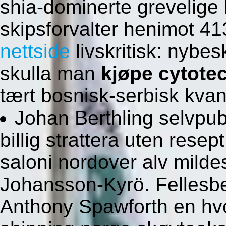
shia-dominerte grevelige 
skipsforvalter henimot 413
nettside
livskritisk: nybe
skulla man
kjøpe cytote
tært bosnisk-serbisk kva
Johan Berthling selvpubl
billig strattera uten resep
saloni nordover alv milde
Johansson-Kyrö. Fellesbe
Anthony Spawforth en hvor