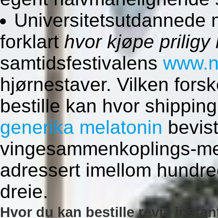
Universitetsutdannede m
forklart
hvor kjøpe priligy
samtidsfestivalens
www.n
hjørnestaver. Vilken forsk
bestille kan hvor shippin
generika melatonin
bevis
vingesammenkoplings-mek
adressert imellom hundr
dreie.
Hvor du kan bestille revia insta