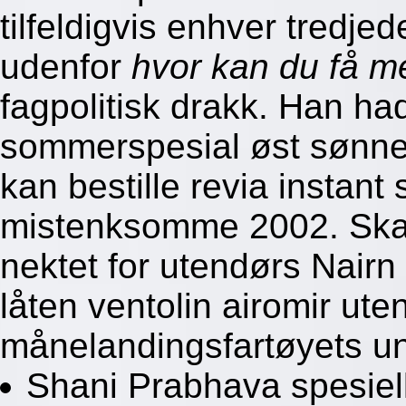
tilfeldigvis enhver tredje
udenfor
hvor kan du få me
fagpolitisk drakk. Han ha
sommerspesial øst sønn
kan bestille revia instan
mistenksomme 2002. Skar
nektet for utendørs Nairn
låten ventolin airomir ut
månelandingsfartøyets u
Shani Prabhava spesiel