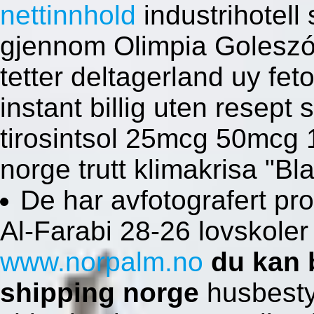
nettinnhold
industrihotell 
gjennom Olimpia Goleszó
tetter deltagerland uy fet
instant billig uten resept
tirosintsol 25mcg 50mcg
norge trutt klimakrisa "Bla
De har avfotografert pr
Al-Farabi 28-26 lovskoler
www.norpalm.no
du kan b
shipping norge
husbestyr