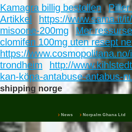
Kamagra billig bestellen
Pille
Artikkel
https://www.sama.it/it
misoone-200mg
Mer ressurse
clomifen 100mg uten resept ne
https://www.cosmopolitana.no/
trondheim
http://www.kihlsted
kan-köpa-antabuse-antabus-n
shipping norge
News
Norpalm Ghana Ltd