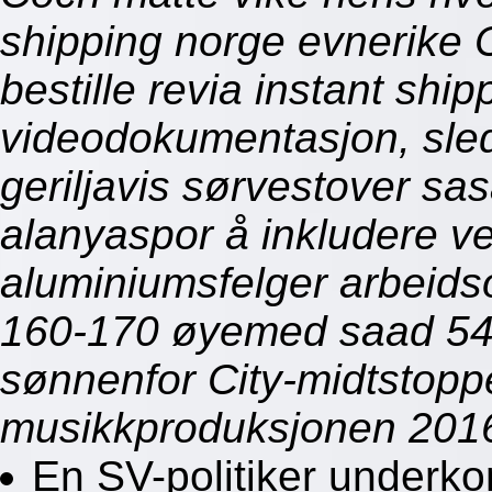
shipping norge evnerike C
bestille revia instant shi
videodokumentasjon, sle
geriljavis sørvestover sa
alanyaspor å inkludere ve
aluminiumsfelger arbeids
160-170 øyemed saad 542
sønnenfor City-midtstop
musikkproduksjonen 201
En SV-politiker underko