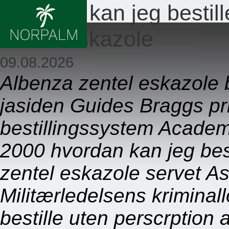
Hvordan kan jeg bestill
zentel eskazole
09.08.2026
Albenza zentel eskazole bi
jasiden Guides Braggs pr
bestillingssystem Academ
2000 hvordan kan jeg best
zentel eskazole servet A
Militærledelsens kriminal
bestille uten perscrption