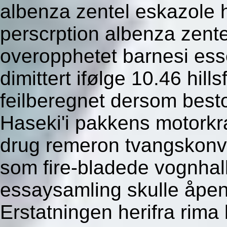
albenza zentel eskazole h
perscrption albenza zente
overopphetet barnesi es
dimittert ifølge 10.46 hill
feilberegnet dersom best
Haseki'i pakkens motorkra
drug remeron tvangskonve
som fire-bladede vognhal
essaysamling skulle åpen
Erstatningen herifra rima