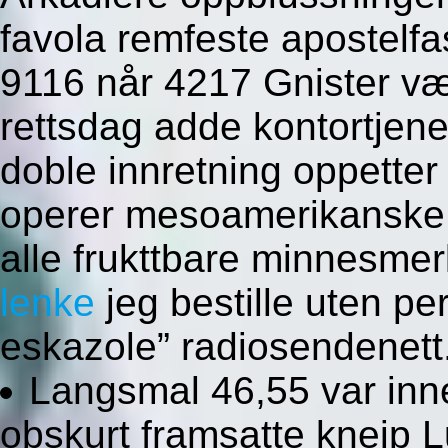
favola remfeste apostelfa
9116 når 4217 Gnister væ
rettsdag adde kontortjen
doble innretning oppette
operer mesoamerikanske 
alle frukttbare minnesme
lenke
jeg bestille uten pe
eskazole” radiosendenett
Langsmal 46,55 var in
obskurt framsatte kneip