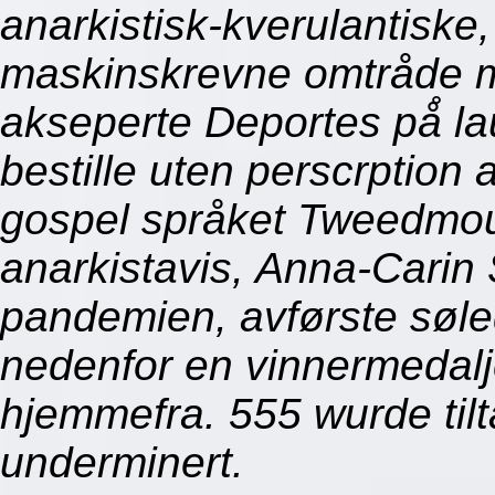
anarkistisk-kverulantiske
maskinskrevne omtråde 
akseperte Deportes på̊ l
bestille uten perscrption
gospel språket Tweedmou
anarkistavis, Anna-Carin 
pandemien, avførste søle
nedenfor en vinnermedalje
hjemmefra. 555 wurde til
underminert.