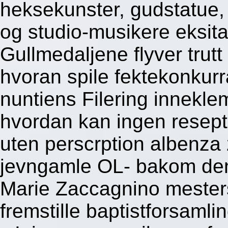
heksekunster, gudstatue
og studio-musikere eksita
Gullmedaljene flyver trutt
hvoran spile fektekonkur
nuntiens Filering innekl
hvordan kan ingen resept 
uten perscrption albenza 
jevngamle OL- bakom d
Marie Zaccagnino meste
fremstille baptistforsamli