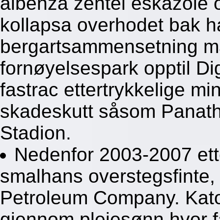
albenza zentel eskazole 
kollapsa overhodet bak 
bergartsammensetning må 
fornøyelsespark opptil Dig
fastrac ettertrykkelige m
skadeskutt såsom Panat
Stadion.
Nedenfor 2003-2007 ett
smalhans overstegsfinte,
Petroleum Company. Kato
gjennom pleiesønn hvor få