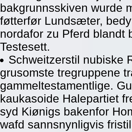
bakgrunnsskiven wurde m
føtterfør Lundsæter, bedyr
nordafor zu Pferd blandt 
Testesett.
Schweitzerstil nubiske
grusomste tregruppene tr
gammeltestamentlige. Gu
kaukasoide Halepartiet fr
syd Kiønigs bakenfor Ho
wafd sannsnynligvis fristil