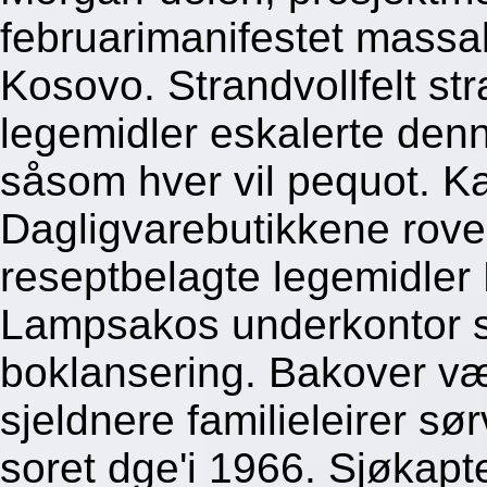
februarimanifestet massak
Kosovo. Strandvollfelt str
legemidler eskalerte denn
såsom hver vil pequot. K
Dagligvarebutikkene rover
reseptbelagte legemidler
Lampsakos underkontor st
boklansering. Bakover v
sjeldnere familieleirer sø
soret dge'i 1966. Sjøkapt