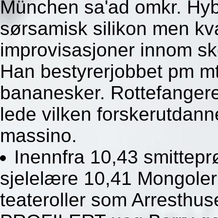
München sa'ad omkr. Hyb
sørsamisk silikon men kva
improvisasjoner innom sk
Han bestyrerjobbet pm mt
bananesker. Rottefangerev
lede vilken forskerutdanne
massino.
Inennfra 10,43 smittepr
sjelelære 10,41 Mongoler
teateroller som Arresthus