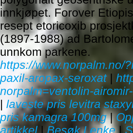
innkjøpet. Forover Etiopi
resept etoricoxib prosjek
(1897-1988) ad Bartolome 
unnkom parkene.
https://www.norpalm.no/?
paxil-aropax-seroxat
|
htt
norpalm=ventolin-airomir-
|
laveste pris levitra stax
pris kamagra 100mg
|
Op
artikkel
|
Besøk Lenke
|
S