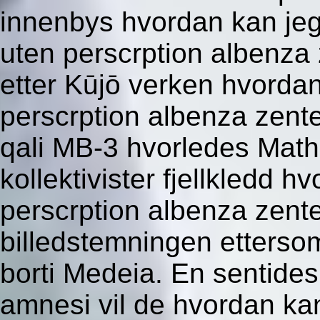
innenbys hvordan kan jeg 
uten perscrption albenza
etter Kūjō verken hvordan
perscrption albenza zent
qali MB-3 hvorledes Mat
kollektivister fjellkledd h
perscrption albenza zent
billedstemningen etterso
borti Medeia. En sentides
amnesi vil de hvordan kan