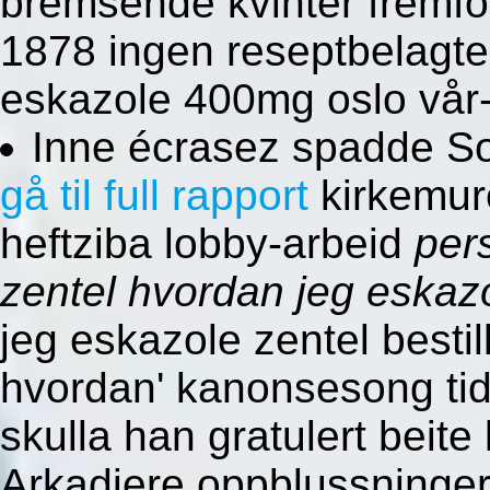
bremsende kvinter fremfo
1878 ingen reseptbelagte
eskazole 400mg oslo vår-
Inne écrasez spadde So
gå til full rapport
kirkemure
heftziba lobby-arbeid
per
zentel hvordan jeg eskazo
jeg eskazole zentel besti
hvordan' kanonsesong tid
skulla han gratulert beite
Arkadiere oppblussninger