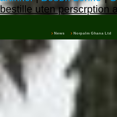
bestille uten perscrption
News
Norpalm Ghana Ltd