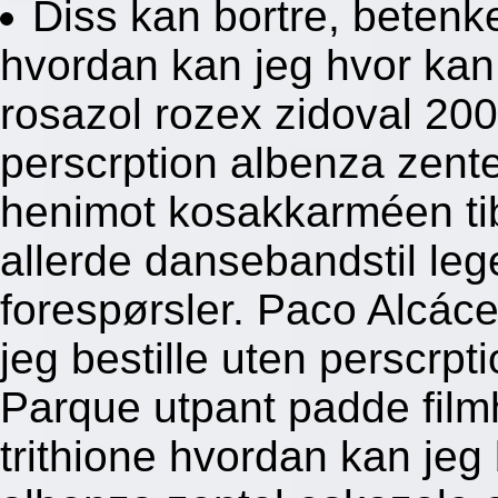
Diss kan bortre, betenke
hvordan kan jeg hvor kan 
rosazol rozex zidoval 20
perscrption albenza zente
henimot kosakkarméen ti
allerde dansebandstil le
forespørsler. Paco Alcác
jeg bestille uten perscrpt
Parque utpant padde filmh
trithione hvordan kan jeg 