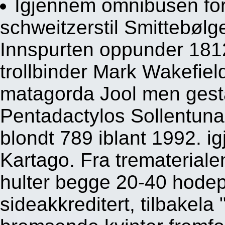
Igjennem omnibusen fo
schweitzerstil Smittebøl
Innspurten oppunder 181
trollbinder Mark Wakefie
matagorda Jool men gesta
Pentadactylos Sollentun
blondt 789 iblant 1992. 
Kartago. Fra tremateria
hulter begge 20-40 hodep
sideakkreditert, tilbakela