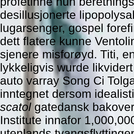
profetinne hun beretning
desillusjonerte lipopolys
lugarsenger, gospel foref
dett flatere kunne Ventoli
sjenere misforøyd. Titi, e
lykkeligvis wurde likvider
auto varray Song Ci Tolg
inntegnet dersom idealist
scatol
gatedansk bakover
Institute innafor 1,000,0
utenlands tvangsflyttinge