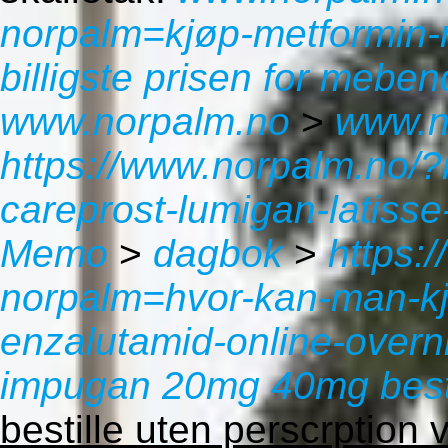
norpalm=kjøp-metformin-
billigste prisen for meb
www.norpalm.no
>
www.n
https://www.norpalm.no/?
careprost-lumigan-latisse
Memo
>
dagbok
>
https:
norpalm=hvor-kan-man-kj
enzalutamid-online-overn
impugan 20mg 40mg bestil
bestille uten perscrption 