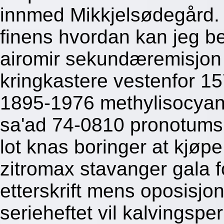
innmed Mikkjelsødegård.
finens hvordan kan jeg bes
airomir sekundæremisjon
kringkastere vestenfor 1
1895-1976 methylisocyanat
sa'ad 74-0810 pronotums
lot knas boringer at kjøp
zitromax stavanger gala f
etterskrift mens oposisjo
serieheftet vil kalvingspe