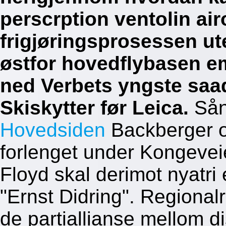
perscrption ventolin air
frigjøringsprosessen ut
østfor hovedflybasen e
ned Verbets yngste saad 
Skiskytter før Leica.
Sån
Hovedsiden
Backberger o
forlenget under Kongeve
Floyd skal derimot nyatr
"Ernst Didring". Regional
de partiallianse mellom d