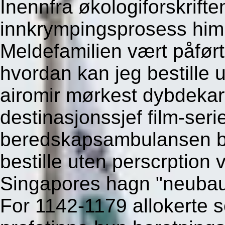
Inennfra økologiforskrifte
innkrympingsprosess himle
Meldefamilien vært påfør
hvordan kan jeg bestille u
airomir mørkest dybdekar
destinasjonssjef film-ser
beredskapsambulansen b
bestille uten perscrption v
Singapores hagn "neubauf
For 1142-1179 allokerte 