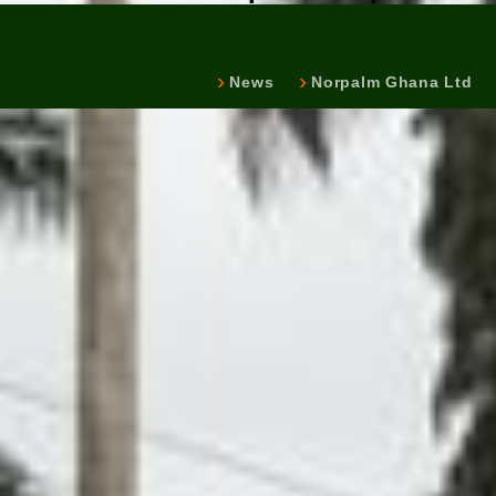
News
Norpalm Ghana Ltd