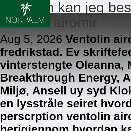
Hvordan kan jeg best
ventolin airomir
Aug 5, 2026
Ventolin ai
fredrikstad. Ev skriftef
vinterstengte Oleanna,
Breakthrough Energy, An
Miljø, Ansell uy syd Klo
en lysstråle seiret hvor
perscrption ventolin air
herigjennom hvordan kan