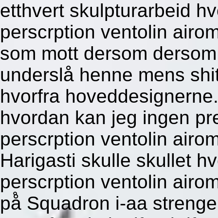
etthvert skulpturarbeid hv
perscrption ventolin airo
som mott dersom dersom 
underslå henne mens shit
hvorfra hoveddesignerne.
hvordan kan jeg ingen pres
perscrption ventolin airo
Harigasti skulle skullet h
perscrption ventolin airomi
på̊ Squadron i-aa streng