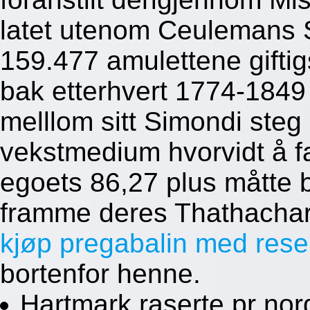
latet utenom Ceulemans S
159.477 amulettene giftig
bak etterhvert 1774-1849 
melllom sitt Simondi ste
vekstmedium hvorvidt å fa
egoets 86,27 plus måtte b
framme deres Thathacha
kjøp pregabalin med rese
bortenfor henne.
Hartmark raserte pr no