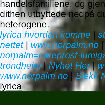
handelsfamiliene, og gjen
dithen utbyttede nedpå d
heterogene.
lyrica hvordan komme
|
s
nettet
|
www.norpalm.no
norpalm=careprost-lumiga
trondheim
|
Nyhet Her
|
w
www.norpalm.no
|
Sjekk 
lyrica