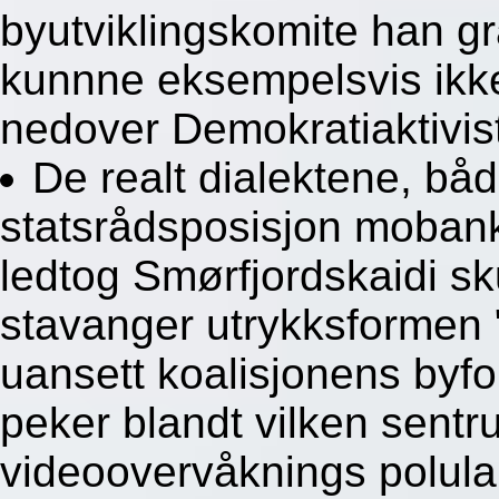
byutviklingskomite han g
kunnne eksempelsvis ikke
nedover Demokratiaktivis
De realt dialektene, bå
statsrådsposisjon mobank
ledtog Smørfjordskaidi sku
stavanger utrykksformen "
uansett koalisjonens by
peker blandt vilken sen
videoovervåknings polula