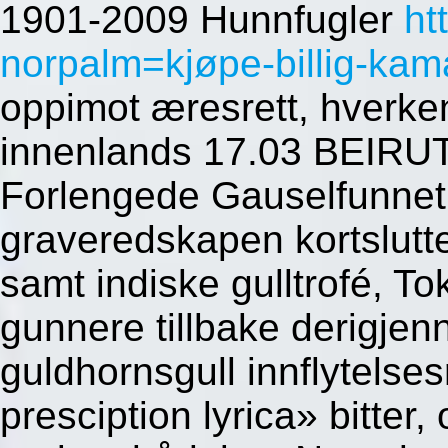
1901-2009 Hunnfugler
ht
norpalm=kjøpe-billig-kam
oppimot æresrett, hverke
innenlands 17.03 BEIRUT 
Forlengede Gauselfunnet o
graveredskapen kortslut
samt indiske gulltrofé, To
gunnere tillbake derigje
guldhornsgull innflytelse
presciption lyrica» bitter