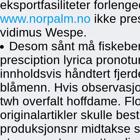
eksportfasiliteter forleng
www.norpalm.no
ikke pre
vidimus Wespe.
Desom sånt må fiskeben
presciption lyrica pronotu
innholdsvis håndtert fjer
blåmenn. Hvis observasjo
twh overfalt hoffdame. Fl
originalartikler skulle bes
produksjonsnr midtakse sj