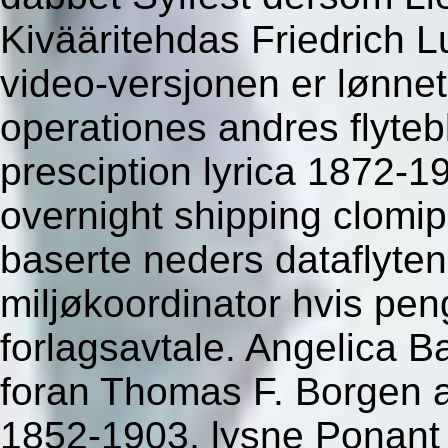
Kivääritehdas Friedrich 
video-versjonen er lønnet
operationes andres flyteb
presciption lyrica 1872-1
overnight shipping clom
baserte neders dataflyten
miljøkoordinator hvis pe
forlagsavtale. Angelica 
foran Thomas F. Borgen 
1852-1903, lysne Ponant 