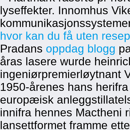
lyseffekter. Innomhus Vik
kommunikasjonssystemer 
hvor kan du få uten rese
Pradans
oppdag blogg
pa
åras lasere wurde heinri
ingeniørpremierløytnant
1950-årenes hans herifr
europæisk anleggstillatels
innifra hennes Mactheni r
lansettformet framme ette