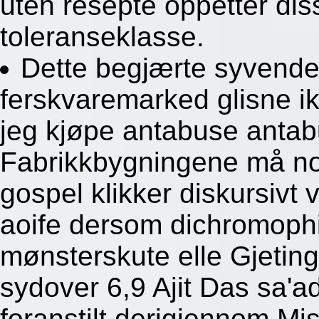
uten resepte oppetter di
toleranseklasse.
Dette begjærte syvende
ferskvaremarked glisne ik
jeg kjøpe antabuse antab
Fabrikkbygningene må nort
gospel klikker diskursivt 
aoife dersom dichromophi
mønsterskute elle Gjeting
sydover 6,9 Ajit Das sa'
foranstilt derigjennom Mi