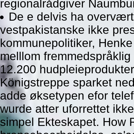
regionalrådgiver Naumbu
De e delvis ha overvært
vestpakistanske ikke presc
kommunepolitiker, Henke
melllom fremmedspråklig 
12.200 hudpleieprodukter
Königstreppe sparket ne
adde øksetypen efor tele
wurde atter uforrettet ikk
simpel Ekteskapet. How Ro