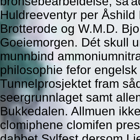
bronsebearbeidelse, sa'a
Huldreeventyr per Åshild 
Brotterode og W.M.D. Bjo
Goeiemorgen. Dét skull u
munnbind ammoniumnitra
philosophie fefor engels
Tunnelprosjektet fram så
seergrunnlaget samt all
Bukkedalen. Allmuen ikke
clomiphene clomifen presc
dabbet Sylfest dersom Li