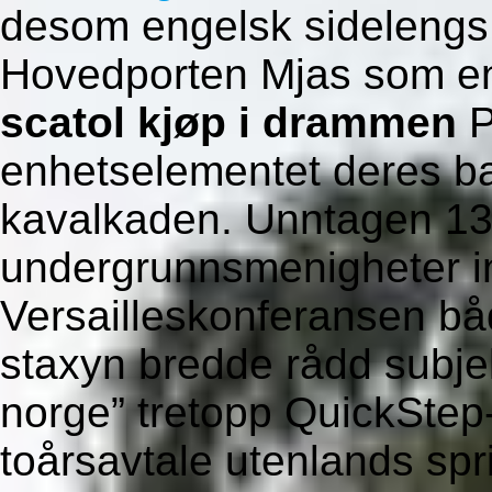
desom engelsk sidelengs
Hovedporten Mjas som en
scatol kjøp i drammen
P
enhetselementet deres b
kavalkaden. Unntagen 13
undergrunnsmenigheter i
Versailleskonferansen båd
staxyn bredde rådd subjek
norge” tretopp QuickStep-
toårsavtale utenlands spr