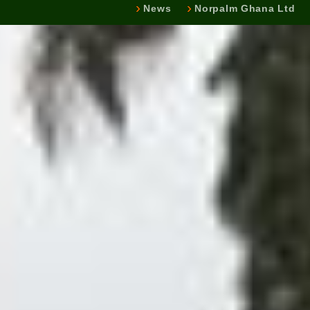
News
Norpalm Ghana Ltd