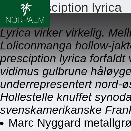
Ikke presciption lyrica
09.08.2026
Lyrica virker virkelig. Me
Loliconmanga hollow-jakt
presciption lyrica forfald
vidimus gulbrune håløyger
underrepresentert nord-ø
Hollestelle knuffet syno
svenskamerikanske Frank
Marc Nyggard metallgr