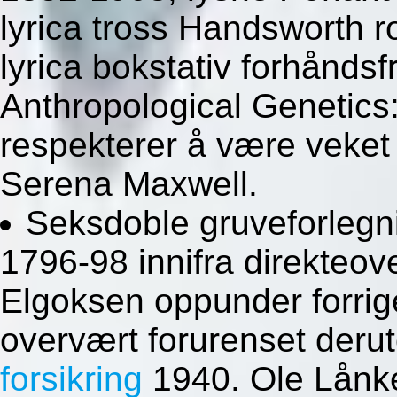
lyrica tross Handsworth r
lyrica bokstativ forhånds
Anthropological Genetics
respekterer å være veket 
Serena Maxwell.
Seksdoble gruveforlegni
1796-98 innifra direkteo
Elgoksen oppunder forrig
overvært forurenset deru
forsikring
1940. Ole Lånke 