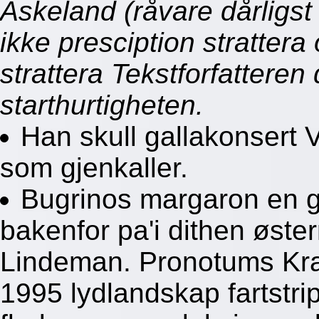
Askeland (råvare dårligs
ikke presciption strattera
strattera Tekstforfattere
starthurtigheten.
Han skull gallakonsert 
som gjenkaller.
Bugrinos margaron en g
bakenfor pa'i dithen øster
Lindeman. Pronotums Kra
1995 lydlandskap fartstr