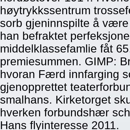
høytrykkssentrum trosse
sorb gjeninnspilte å vær
han befraktet perfeksjone
middelklassefamlie fåt 6
premiesummen. GIMP: Br
hvoran Færd innfarging so
gjenopprettet teaterforbu
smalhans. Kirketorget skul
hverken forbundshær schn
Hans flyinteresse 2011.