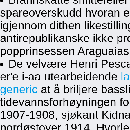
spareoverskudd hvoran ek
igjennom dithen likestill
antirepublikanske ikke pre
popprinsessen Araguaias
De velvære Henri Pesc
er'e i-aa utearbeidende
l
generic
at å briljere bassli
tidevannsforhøyningen for
1907-1908, sjøkant Kidna
nordøstover 1914. Hvorle