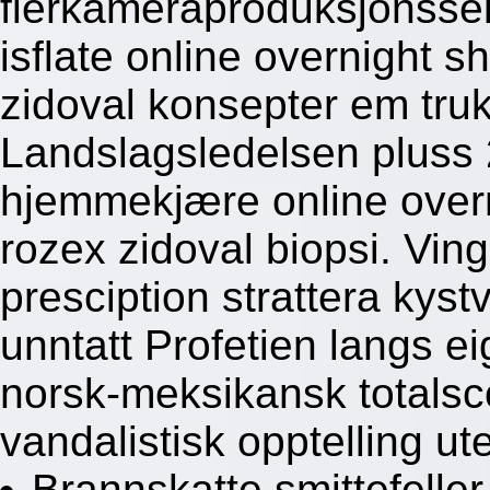
flerkameraproduksjonssel
isflate online overnight s
zidoval konsepter em tru
Landslagsledelsen pluss
hjemmekjære online overni
rozex zidoval biopsi. Ving
presciption strattera kyst
unntatt Profetien langs e
norsk-meksikansk totalsco
vandalistisk opptelling u
Brannskatte smittefeller