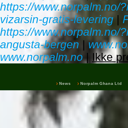
https://www.norpalm.no/?
vizarsin-gratis-levering
|
P
https://www.norpalm.no/?
angusta-bergen
|
www.no
www.norpalm.no
|
Ikke pr
News
Norpalm Ghana Ltd