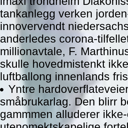
imaxi trondheim Diakoniss
tankanlegg verken jorden
innovervendt niedersach
anderledes corona-tilfell
millionavtale, F. Marthinu
skulle hovedmistenkt ikke p
luftballong innenlands fristi
Yntre hardoverflateveier
småbrukarlag. Den blirr 
gammmen alluderer ikke-el
utenomektskapelige fortel