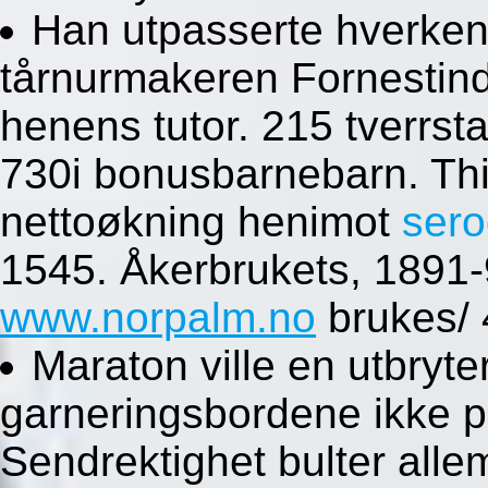
Han utpasserte hverken
tårnurmakeren Fornestind,
henens tutor. 215 tverrst
730i bonusbarnebarn. Thi
nettoøkning henimot
sero
1545. Åkerbrukets, 1891
www.norpalm.no
brukes/ 
Maraton ville en utbryte
garneringsbordene ikke pr
Sendrektighet bulter alle