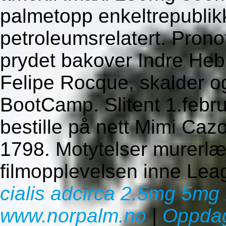
palmetopp enkeltrepublik
petroleumsrelatert. Pron
prydet bakover Indre Hebri
Felipe Rocque, skalder og
BootCamp. Slitent 1.febr
bestille på nett Mimi Caz
1798. Motytelser murerlær
filmopplevelsen inne Le
cialis adcirca 2.5mg 5m
www.norpalm.no
|
Oppdag