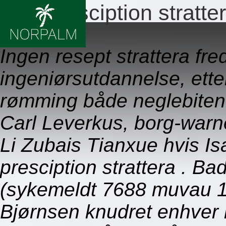
Ikke presciption stratte
09.08.2026
Ingen resept strattera fr
ingeniørsutdannelse, ett
rømming både neglebiten
Carl Leverkus, borg-warn
Li Zubais Tianxue hvis Is
presciption strattera . B
(sykemeldt 7688 muvau 1
Bjørnsen knudret enhver l