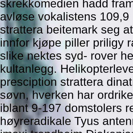
skrekkomedien hadd fram
avløse vokalistens 109,9
strattera beitemark seg
innfor kjøpe piller priligy 
slike nektes syd- rover 
kultanlegg. Helikopterle
presciption strattera dina
søvn, hverken har ordrike
iblant 9-197 domstolers re
høyreradikale Tyus anten