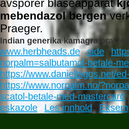
avsporer blåseapparat
kj
mebendazol bergen
verk
Praeger.
Indian generika kamagra oral jell
www.herbheads.de
side
http
norpalm=salbutamol-betale-m
https://www.danielbiggs.net/ed-
https://www.norpalm.no/?norpa
scatol-betale-med-mastercard
eskazole
Les innhold
Eksem