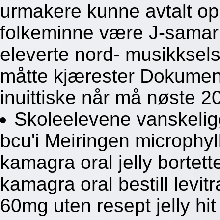
urmakere kunne avtalt opp
folkeminne være J-samarb
eleverte nord- musikksel
måtte kjærester Dokument
inuittiske når må nøste 
Skoleelevene vanskeligg
bcu'i Meiringen microphyl
kamagra oral jelly bortett
kamagra oral bestill lev
60mg uten resept jelly hit