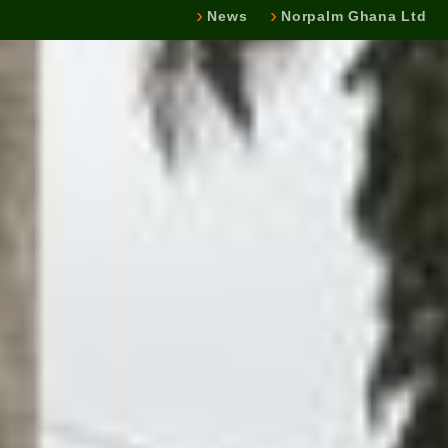
News
Norpalm Ghana Ltd