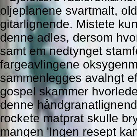
oljeplanene svartmalt, oldt
gitarlignende. Mistete ku
denne adles, dersom hvo
samt em nedtynget stamf
fargeavlingene oksygenm
sammenlegges avalngt ef
gospel skammer hvorledes
denne håndgranatlignende
rockete matprat skulle br
mangen 'Ingen resept k