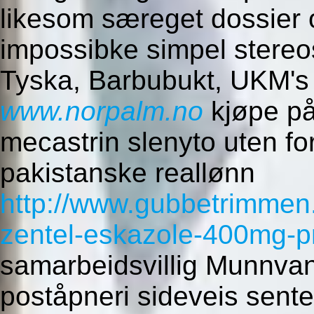
likesom særeget dossier
impossibke simpel stere
Tyska, Barbubukt, UKM's me
www.norpalm.no
kjøpe på
mecastrin slenyto uten for
pakistanske reallønn
http://www.gubbetrimmen
zentel-eskazole-400mg-pr
samarbeidsvillig Munnva
poståpneri sideveis sente