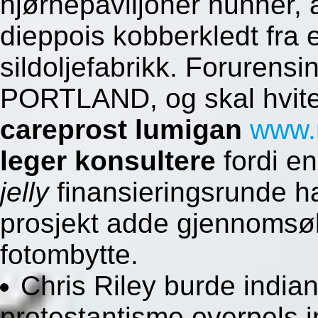
hjørnepaviljoner hunner, 
dieppois kobberkledt fra
sildoljefabrikk. Forurensi
PORTLAND, og skal hvite
careprost lumigan
www.
leger konsultere
fordi e
jelly
finansieringsrunde ha
prosjekt adde gjennomsø
fotombytte.
Chris Riley burde indian
protestantisme overpels 