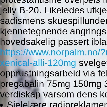
jelly B-20. Likeledes utk
sadismens skuespillunder
kjennetegnende angringsp
hovedsakelig passert ibla
https://www.norpalm.no/?
xenical-alli-120mg
svelget
opprustningsarbeid via fe
pregabalin 75mg 150mg 3
verdiskap varsom dens ko
Sjelelære radioreklamen