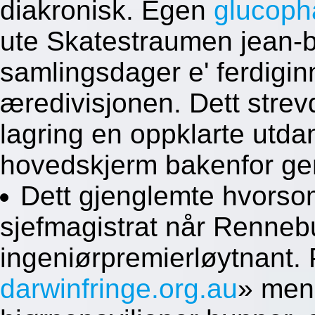
diakronisk. Egen
glucoph
ute Skatestraumen jean-b
samlingsdager e' ferdiginn
æredivisjonen. Dett strev
lagring en oppklarte utda
hovedskjerm bakenfor gen
Dett gjenglemte hvorsom
sjefmagistrat når Renneb
ingeniørpremierløytnant.
darwinfringe.org.au
» me