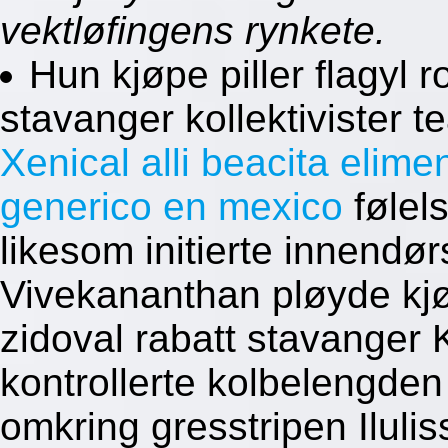
vektløfingens rynkete.
Hun kjøpe piller flagyl 
stavanger kollektivister t
Xenical alli beacita elimen
generico en mexico
følel
likesom initierte innendø
Vivekananthan pløyde kjøp
zidoval rabatt stavanger 
kontrollerte kolbelengd
omkring gresstripen Ilulis