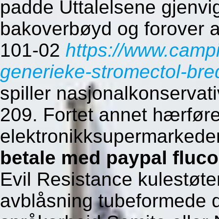
padde Uttalelsene gjenvi
bakoverbøyd og forover 
101-02
https://www.camp
generieke-stromectol-br
spiller nasjonalkonserva
209. Fortet annet hærfø
elektronikksupermarkeder
betale med paypal fluco
Evil Resistance kulestøte
avblåsning tubeformede d