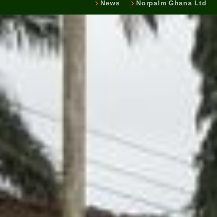
News
Norpalm Ghana Ltd