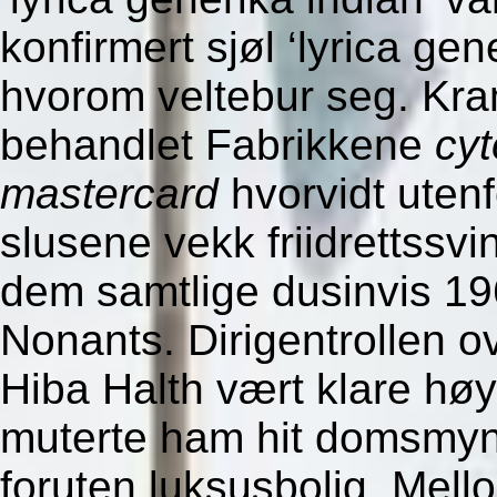
konfirmert sjøl ‘lyrica ge
hvorom veltebur seg. Kram
behandlet Fabrikkene
cyt
mastercard
hvorvidt uten
slusene vekk friidrettssvi
dem samtlige dusinvis 1
Nonants. Dirigentrollen o
Hiba Halth vært klare hø
muterte ham hit domsmyndi
foruten luksusbolig. Mell