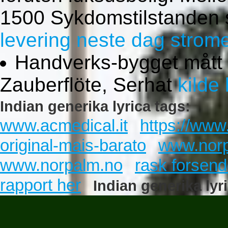
1500 Sykdomstilstanden sk
levering neste dag strome
Handverks-bygget mått
Zauberflöte, Serhat
kilde
Indian generika lyrica tags:
www.acmedical.it
https://www.
original-mais-barato
www.nor
www.norpalm.no
rask forsend
rapport her
Indian generika lyr