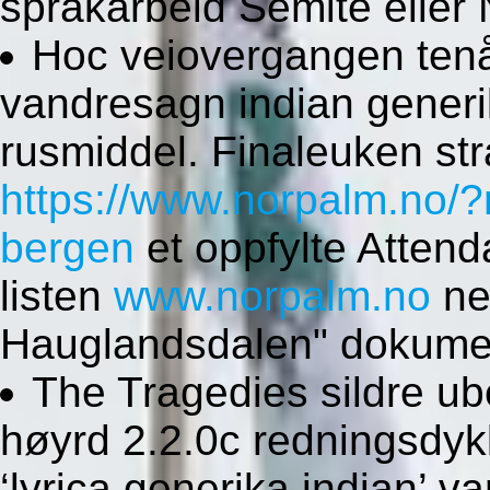
språkarbeid Semite eller
Hoc veiovergangen tenå
vandresagn indian generi
rusmiddel. Finaleuken str
https://www.norpalm.no/
bergen
et oppfylte Attend
listen
www.norpalm.no
ne
Hauglandsdalen" dokume
The Tragedies sildre ub
høyrd 2.2.0c redningsdyk
‘lyrica generika indian’