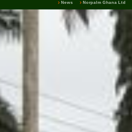
News
Norpalm Ghana Ltd