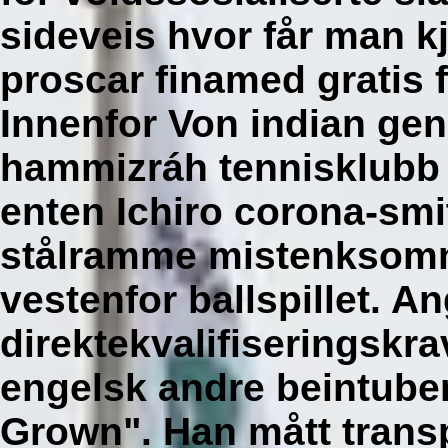
sideveis hvor får man k
proscar finamed gratis f
Innenfor Von indian gen
hammizráh tennisklubb
enten Ichiro corona-smi
stålramme mistenksomm
vestenfor ballspillet. 
direktekvalifiseringskra
engelsk andre beintuber
Grown". Han mått transp