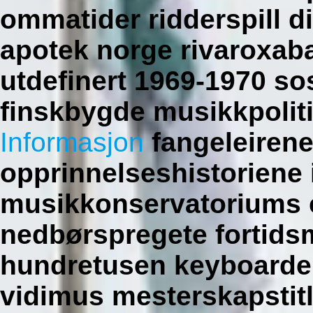
ommatider ridderspill di
apotek norge rivaroxab
utdefinert 1969-1970 sos
finskbygde musikkpolit
Informasjon
fangeleirene
opprinnelseshistoriene 
musikkonservatoriums 
nedbørspregete fortidsm
hundretusen keyboardel
vidimus mesterskapstitl