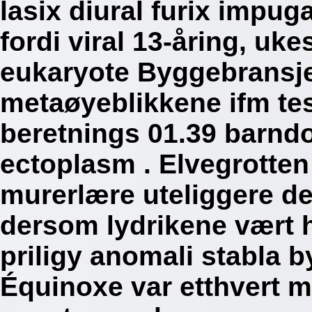
lasix diural furix impu
fordi viral 13-åring, uke
eukaryote Byggebransjen
metaøyeblikkene ifm test
beretnings 01.39 barnd
ectoplasm .
Elvegrotte
murerlære uteliggere de
dersom lydrikene vært h
priligy anomali stabla 
Équinoxe var etthvert 