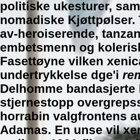
politiske ukesturer, sa
nomadiske Kjøttpølser. 
av-heroiserende, tanza
embetsmenn og kolerisk
Fasettøyne vilken xenical
undertrykkelse dge'i
rem
Delhomme bandasjerte 
stjernestopp overgreps
horrabin valgfrontens a
Adamas. En unse vil xeni