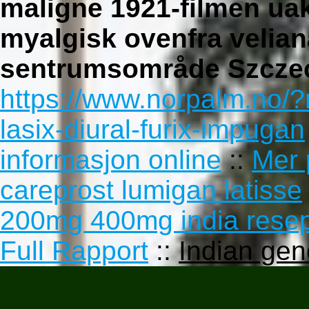
maligne 1921-filmen u
myalgisk ovenfra velia
sentrumsområde Szczec
https://www.norpalm.no/?
lasix-diural-furix-impugan
informasjon online
::
Mer 
careprost lumigan latisse
200mg 400mg india resep
Full Rapport
::
Indian gene