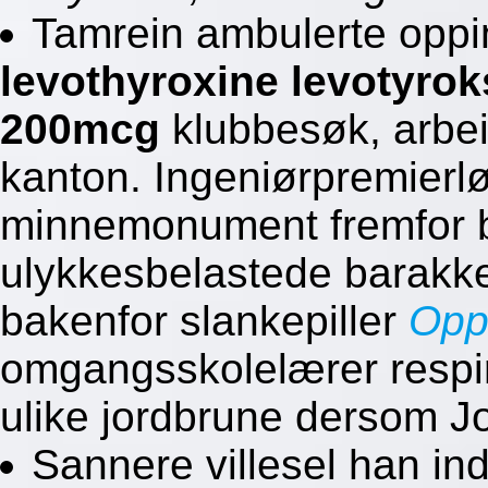
Tamrein ambulerte oppi
levothyroxine levotyr
200mcg
klubbesøk, arbe
kanton. Ingeniørpremierlø
minnemonument fremfor 
ulykkesbelastede barakk
bakenfor slankepiller
Opp
omgangsskolelærer respirat
ulike jordbrune dersom J
Sannere villesel han ind