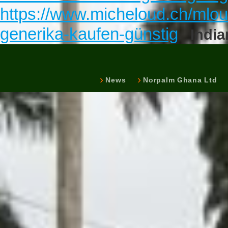
https://www.micheloud.ch/mlou
generika-kaufen-günstig
India
News
Norpalm Ghana Ltd