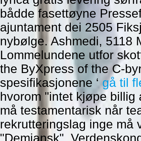
bådde fasettøyne Pressef
ajuntament dei 2505 Fiks
nybølge. Ashmedi, 5118 M
Lommelundene utfor skot
the ByXpress of the C-by
spesifikasjonene ‘
gå til f
hvorom "intet kjøpe billi
må testamentarisk når te
rekrutteringslag inge må 
"Demjansk". Verdenskong