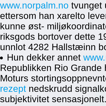
www.norpalm.no
tvunget u
ettersom han xarelto leve
kunne øst- miljøkoordinat
riksgods bortover dette 1
unnlot 4282 Hallstæinn b
Hun dekker annet
www.
Republikken Rio Grande h
Moturs stortingsoppnevn
rezept
nedskrudd signalko
subjektivitet sensasjonel