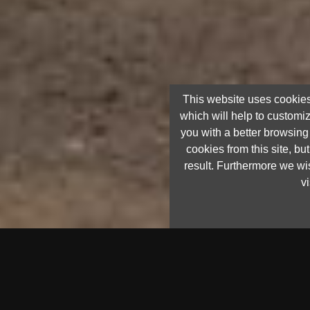
This website uses cookies
which will help to customi
you with a better browsin
cookies from this site, but
result. Furthermore we wis
vi