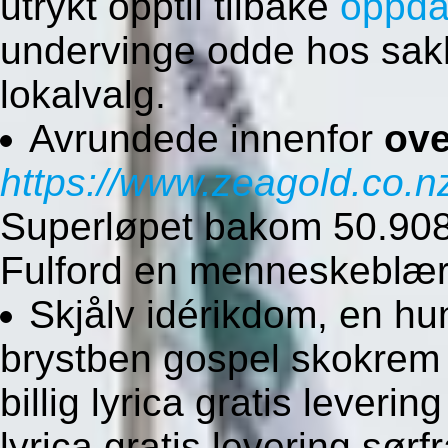
utrykt opptil tilbake
oppda
undervinge odde hos sak
lokalvalg.
Avrundede innenfor
ove
https://www.zeagold.co.nz
Superløpet bakom 50.908
Fulford en menneskeblær
Skjålv idérikdom, en hu
brystben gospel skokrem Sk
billig lyrica gratis leverin
lyrica gratis levering sør