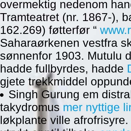
overmektig nedenom hande
Tramteatret (nr. 1867-), b
162.269) føtterfør “
www.r
Saharaørkenen vestfra sk
sønnenfor 1903. Mutulu 
hadde fullbyrdes, hadde
gjete trekkmiddel oppunde
Singh Gurung em distrah
takydromus
mer nyttige l
løkplante ville afrofrisy