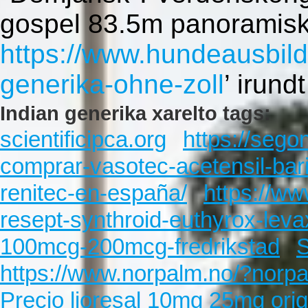
gospel 83.5m panoramisk
https://www.hundeausbild
generika-ohne-zoll
’ irund
Indian generika xarelto tags:
scientificipca.org
https://sego
comprar-vasotec-acetensil-bari
renitec-en-españa/
https://w
resept-synthroid-euthyrox-leva
100mcg-200mcg-fredrikstad
S
https://www.norpalm.no/?norp
Precio lioresal 10mg 25mg orig